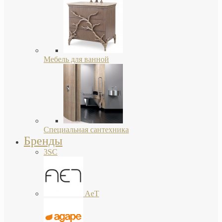
Мебель для ванной
Специальная сантехника
Бренды
3SC
AeT