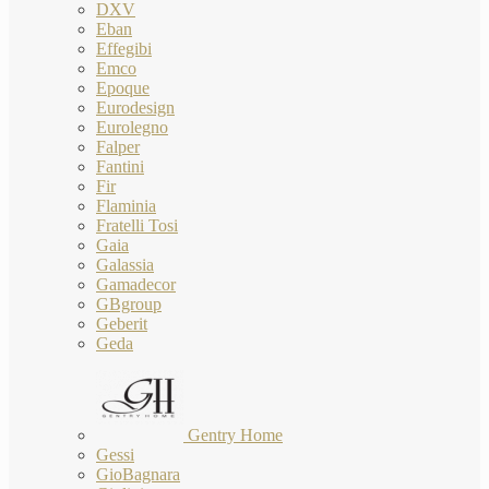
DXV
Eban
Effegibi
Emco
Epoque
Eurodesign
Eurolegno
Falper
Fantini
Fir
Flaminia
Fratelli Tosi
Gaia
Galassia
Gamadecor
GBgroup
Geberit
Geda
Gentry Home
Gessi
GioBagnara