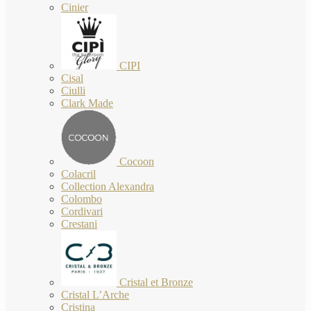
Cinier
CIPI
Cisal
Ciulli
Clark Made
Cocoon
Colacril
Collection Alexandra
Colombo
Cordivari
Crestani
Cristal et Bronze
Cristal L’Arche
Cristina