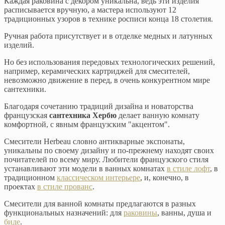
Каждая раковина с декором уникальна, ведь эти изделия
расписывается вручную, а мастера используют 12
традиционных узоров в технике росписи конца 18 столетия.
Ручная работа присутствует и в отделке медных и латунных
изделий.
Но без использования передовых технологических решений,
например, керамических картриджей для смесителей,
невозможно движение в перед, в очень конкурентном мире
сантехники.
Благодаря сочетанию традиций дизайна и новаторства
французская
сантехника Хербю
делает ванную комнату
комфортной, с явным французским "акцентом".
Смесители Herbeau словно антикварные экспонаты,
уникальны по своему дизайну и по-прежнему находят своих
почитателей по всему миру. Любители французского стиля
устанавливают эти модели в ванных комнатах
в стиле лофт
, в
традиционном
классическом интерьере
, и, конечно, в
проектах
в стиле прованс
.
Смесители для ванной комнаты предлагаются в разных
функциональных назначений: для
раковины
, ванны, душа и
биде
.