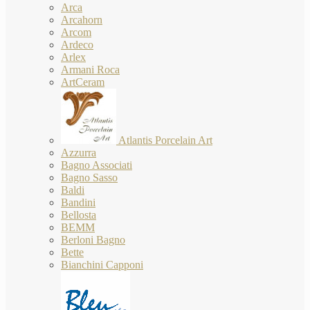
Arca
Arcahorn
Arcom
Ardeco
Arlex
Armani Roca
ArtCeram
Atlantis Porcelain Art
Azzurra
Bagno Associati
Bagno Sasso
Baldi
Bandini
Bellosta
BEMM
Berloni Bagno
Bette
Bianchini Capponi