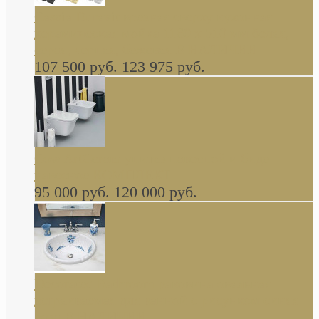
Cassia Duravit врезная сверху кухонная
керамическая мойка 1160 x 510 мм белая,
серая, черная, бежевая В НАЛИЧИИ
107 500 руб.
123 975 руб.
Cow ArtCeram унитаз навесной и биде
навесное КОМПЛЕКТ
95 000 руб.
120 000 руб.
Decorated Bathroom раковина овальная
встраиваемая для ванной с рисунком синяя
роза В НАЛИЧИИ