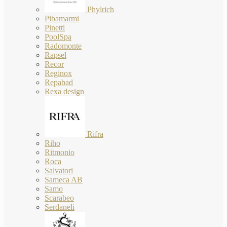
Phylrich
Pibamarmi
Pinetti
PoolSpa
Radomonte
Rapsel
Recor
Reginox
Repabad
Rexa design
Rifra
Riho
Ritmonio
Roca
Salvatori
Sameca AB
Samo
Scarabeo
Serdaneli