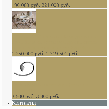
190 000 руб.
221 000 руб.
Gondola GAIA консоль 140 см для ванной в
стиле барокко, из массива дерева, светло
коричневый матовый окрас + серебро
1 250 000 руб.
1 719 501 руб.
Khala Colombo аксессуары (серия) В
НАЛИЧИИ
3 500 руб.
3 800 руб.
Контакты