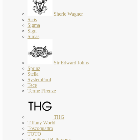
Sherle Wagner
Sicis
Sigma
Sign
Simas
Sir Edward Johns
Sprinz
Stella
SystemPool
Tece
Terme Firenze
THG
Tiffany World
Toscoquattro
TOTO
Traditional Bathrooms