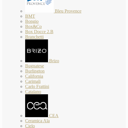
Bleu Provence
BMT
Bongio
Box&Co
Box Docce 2.B
Branchetti
Brizo
Bugnatese
Burlington
California
Carimali
Carlo Frattini
Catalano
CEA
Ceramica Ala
Cielo