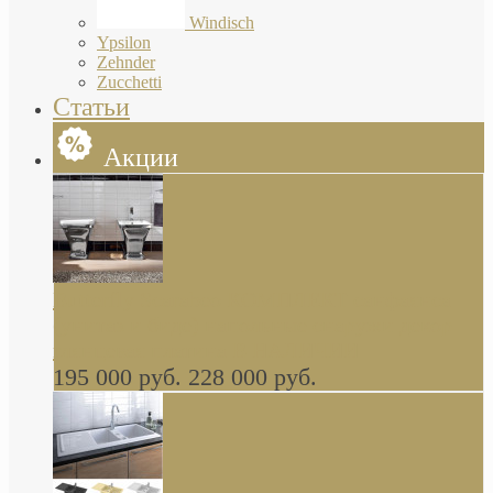
Windisch
Ypsilon
Zehnder
Zucchetti
Статьи
Акции
Butterfly Scarabeo КОМПЛЕКТ санфаянса
(унитаз и биде) напольные снаружи декор
глянцевая платина В НАЛИЧИИ
195 000 руб.
228 000 руб.