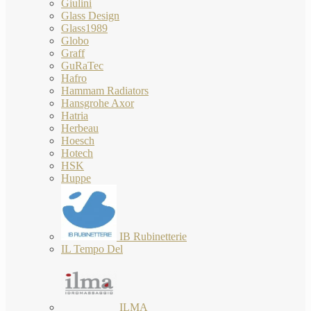
Giulini
Glass Design
Glass1989
Globo
Graff
GuRaTec
Hafro
Hammam Radiators
Hansgrohe Axor
Hatria
Herbeau
Hoesch
Hotech
HSK
Huppe
IB Rubinetterie
IL Tempo Del
ILMA