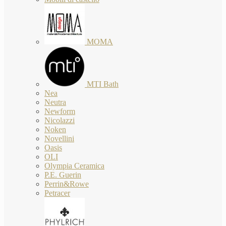
MOMA
MTI Bath
Nea
Neutra
Newform
Nicolazzi
Noken
Novellini
Oasis
OLI
Olympia Ceramica
P.E. Guerin
Perrin&Rowe
Petracer