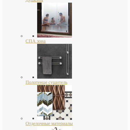
СПА зона
Полотенце сушитель
Отделочные материалы