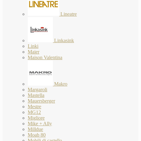
Lineatre
Linkasink
Linki
Maier
Maison Valentina
Makro
Margaroli
Mastella
Mauersberger
Mestre
MG12
Migliore
Mike + Ally
Milldue
Moab 80
Mobili di castello