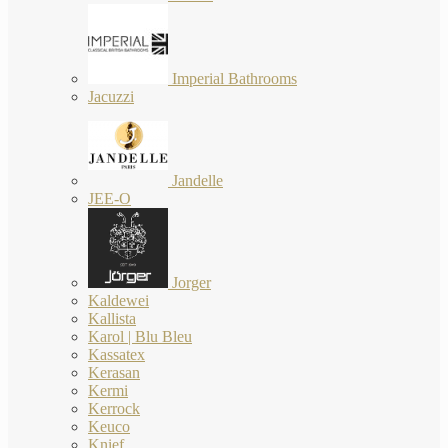
Imperial Bathrooms
Jacuzzi
Jandelle
JEE-O
Jorger
Kaldewei
Kallista
Karol | Blu Bleu
Kassatex
Kerasan
Kermi
Kerrock
Keuco
Knief