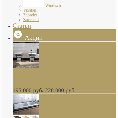
Windisch
Ypsilon
Zehnder
Zucchetti
Статьи
Акции
Butterfly Scarabeo КОМПЛЕКТ санфаянса
(унитаз и биде) напольные снаружи декор
глянцевая платина В НАЛИЧИИ
195 000 руб.
228 000 руб.