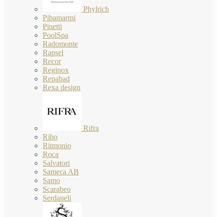
Phylrich
Pibamarmi
Pinetti
PoolSpa
Radomonte
Rapsel
Recor
Reginox
Repabad
Rexa design
Rifra
Riho
Ritmonio
Roca
Salvatori
Sameca AB
Samo
Scarabeo
Serdaneli