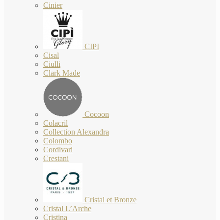
Cinier
CIPI
Cisal
Ciulli
Clark Made
Cocoon
Colacril
Collection Alexandra
Colombo
Cordivari
Crestani
Cristal et Bronze
Cristal L’Arche
Cristina