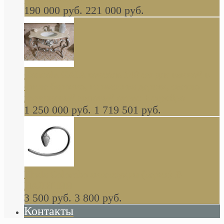
190 000 руб.
221 000 руб.
Gondola GAIA консоль 140 см для ванной в
стиле барокко, из массива дерева, светло
коричневый матовый окрас + серебро
1 250 000 руб.
1 719 501 руб.
Khala Colombo аксессуары (серия) В
НАЛИЧИИ
3 500 руб.
3 800 руб.
Контакты