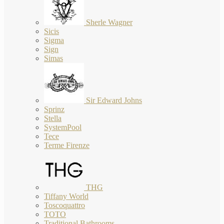
Sherle Wagner
Sicis
Sigma
Sign
Simas
Sir Edward Johns
Sprinz
Stella
SystemPool
Tece
Terme Firenze
THG
Tiffany World
Toscoquattro
TOTO
Traditional Bathrooms