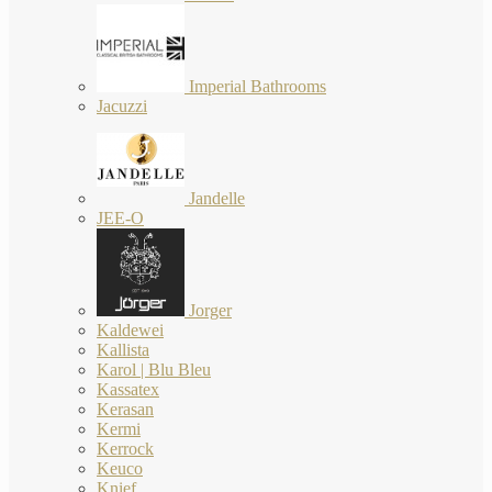
Imperial Bathrooms
Jacuzzi
Jandelle
JEE-O
Jorger
Kaldewei
Kallista
Karol | Blu Bleu
Kassatex
Kerasan
Kermi
Kerrock
Keuco
Knief