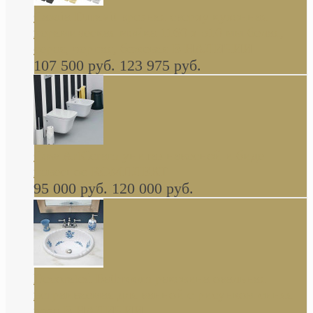
Cassia Duravit врезная сверху кухонная
керамическая мойка 1160 x 510 мм белая,
серая, черная, бежевая В НАЛИЧИИ
107 500 руб.
123 975 руб.
Cow ArtCeram унитаз навесной и биде
навесное КОМПЛЕКТ
95 000 руб.
120 000 руб.
Decorated Bathroom раковина овальная
встраиваемая для ванной с рисунком синяя
роза В НАЛИЧИИ