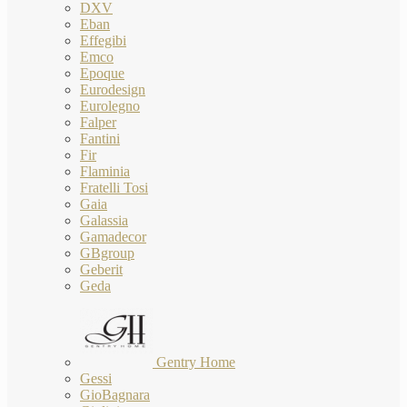
DXV
Eban
Effegibi
Emco
Epoque
Eurodesign
Eurolegno
Falper
Fantini
Fir
Flaminia
Fratelli Tosi
Gaia
Galassia
Gamadecor
GBgroup
Geberit
Geda
Gentry Home
Gessi
GioBagnara