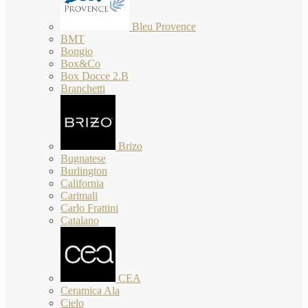
Bleu Provence
BMT
Bongio
Box&Co
Box Docce 2.B
Branchetti
Brizo
Bugnatese
Burlington
California
Carimali
Carlo Frattini
Catalano
CEA
Ceramica Ala
Cielo