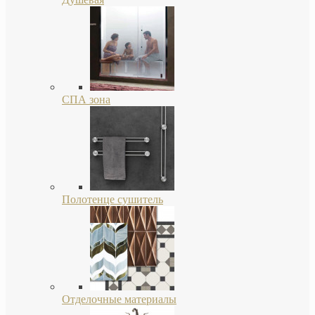
СПА зона
Полотенце сушитель
Отделочные материалы