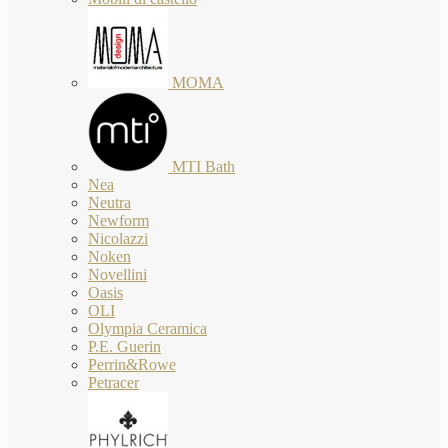
MOMA
MTI Bath
Nea
Neutra
Newform
Nicolazzi
Noken
Novellini
Oasis
OLI
Olympia Ceramica
P.E. Guerin
Perrin&Rowe
Petracer