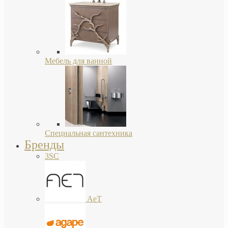
Мебель для ванной
Специальная сантехника
Бренды
3SC
AeT