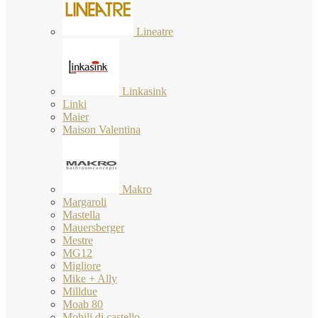
Lineatre
Linkasink
Linki
Maier
Maison Valentina
Makro
Margaroli
Mastella
Mauersberger
Mestre
MG12
Migliore
Mike + Ally
Milldue
Moab 80
Mobili di castello