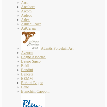
Arca
Arcahorn
Arcom
Ardeco
Arlex
Armani Roca
ArtCeram
Atlantis Porcelain Art
Azzurra
Bagno Associati
Bagno Sasso
Baldi
Bandini
Bellosta
BEMM
Berloni Bagno
Bette
Bianchini Capponi