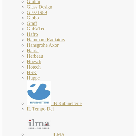
Giulini
Glass Design
Glass1989
Globo
Graff
GuRaTec
Hafro
Hammam Radiators
Hansgrohe Axor
Hatria
Herbeau
Hoesch
Hotech
HSK
Huppe
IB Rubinetterie
IL Tempo Del
ILMA