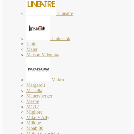
Lineatre
Linkasink
Linki
Maier
Maison Valentina
Makro
Margaroli
Mastella
Mauersberger
Mestre
MG12
Migliore
Mike + Ally
Milldue
Moab 80
Mobili di castello