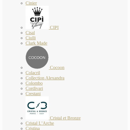
Cinier
CIPI
Cisal
Ciulli
Clark Made
Cocoon
Colacril
Collection Alexandra
Colombo
Cordivari
Crestani
Cristal et Bronze
Cristal L’Arche
Cristina