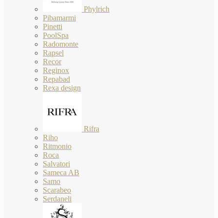
Phylrich
Pibamarmi
Pinetti
PoolSpa
Radomonte
Rapsel
Recor
Reginox
Repabad
Rexa design
Rifra
Riho
Ritmonio
Roca
Salvatori
Sameca AB
Samo
Scarabeo
Serdaneli