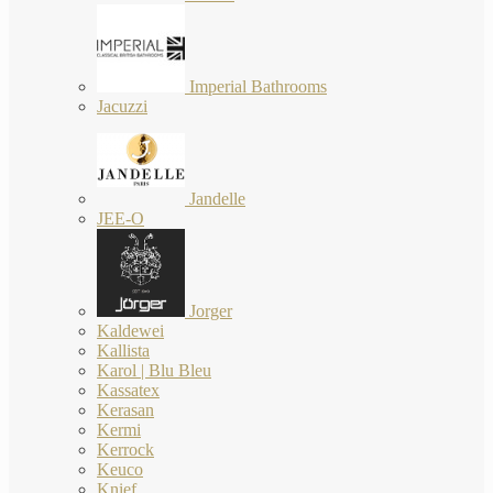
Imperial Bathrooms
Jacuzzi
Jandelle
JEE-O
Jorger
Kaldewei
Kallista
Karol | Blu Bleu
Kassatex
Kerasan
Kermi
Kerrock
Keuco
Knief