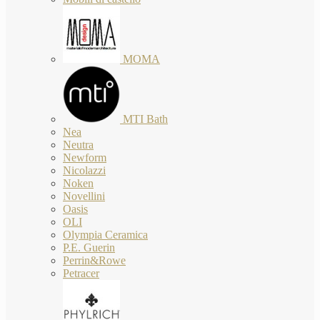
MOMA
MTI Bath
Nea
Neutra
Newform
Nicolazzi
Noken
Novellini
Oasis
OLI
Olympia Ceramica
P.E. Guerin
Perrin&Rowe
Petracer