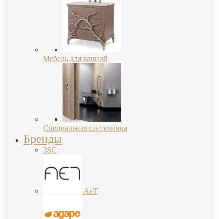
Мебель для ванной
Специальная сантехника
Бренды
3SC
AeT