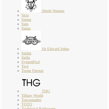
Sherle Wagner
Sicis
Sigma
Sign
Simas
Sir Edward Johns
Sprinz
Stella
SystemPool
Tece
Terme Firenze
THG
Tiffany World
Toscoquattro
TOTO
Traditional Bathrooms