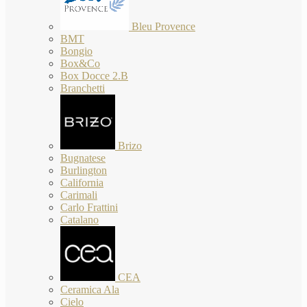
Bleu Provence
BMT
Bongio
Box&Co
Box Docce 2.B
Branchetti
Brizo
Bugnatese
Burlington
California
Carimali
Carlo Frattini
Catalano
CEA
Ceramica Ala
Cielo