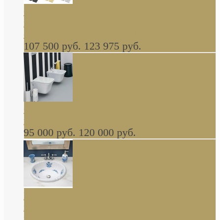
Cassia Duravit врезная сверху кухонная
керамическая мойка 1160 x 510 мм белая,
серая, черная, бежевая В НАЛИЧИИ
107 500 руб.
123 975 руб.
Cow ArtCeram унитаз навесной и биде
навесное КОМПЛЕКТ
95 000 руб.
120 000 руб.
Decorated Bathroom раковина овальная
встраиваемая для ванной с рисунком синяя
роза В НАЛИЧИИ