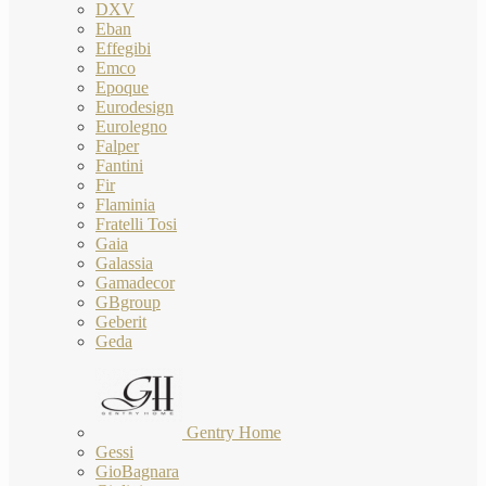
DXV
Eban
Effegibi
Emco
Epoque
Eurodesign
Eurolegno
Falper
Fantini
Fir
Flaminia
Fratelli Tosi
Gaia
Galassia
Gamadecor
GBgroup
Geberit
Geda
Gentry Home
Gessi
GioBagnara