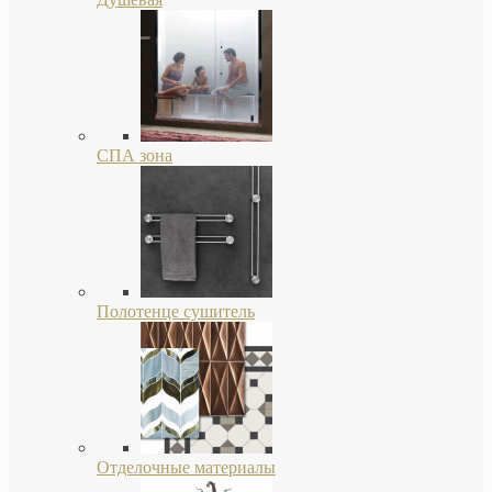
СПА зона
Полотенце сушитель
Отделочные материалы