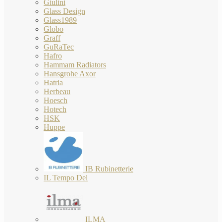
Giulini
Glass Design
Glass1989
Globo
Graff
GuRaTec
Hafro
Hammam Radiators
Hansgrohe Axor
Hatria
Herbeau
Hoesch
Hotech
HSK
Huppe
IB Rubinetterie
IL Tempo Del
ILMA