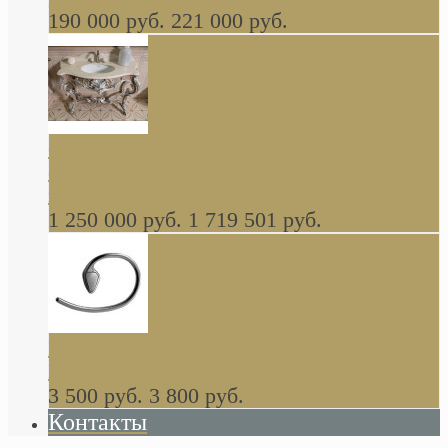
190 000 руб.
221 000 руб.
Gondola GAIA консоль 140 см для ванной в
стиле барокко, из массива дерева, светло
коричневый матовый окрас + серебро
1 250 000 руб.
1 719 501 руб.
Khala Colombo аксессуары (серия) В
НАЛИЧИИ
3 500 руб.
3 800 руб.
Контакты