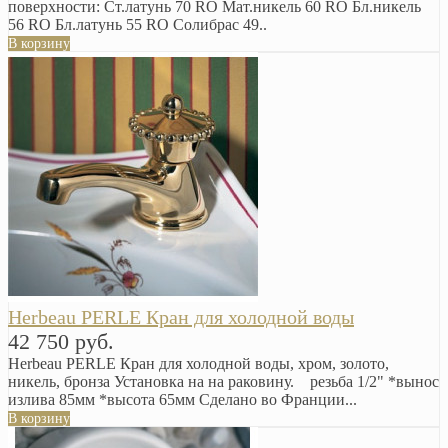
поверхности: Ст.латунь 70 RO Мат.никель 60 RO Бл.никель
56 RO Бл.латунь 55 RO Солибрас 49..
В корзину
Herbeau PERLE Кран для холодной воды
42 750 руб.
Herbeau PERLE Кран для холодной воды, хром, золото,
никель, бронза Установка на на раковину. резьба 1/2" *вынос
излива 85мм *высота 65мм Сделано во Франции...
В корзину