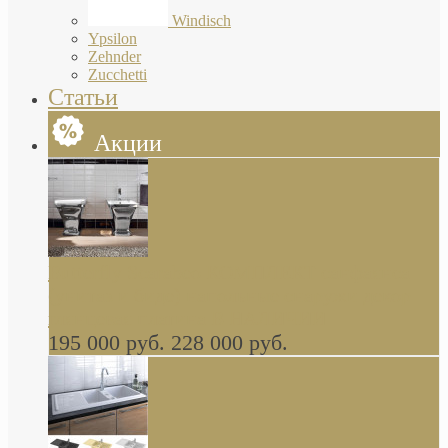
Windisch
Ypsilon
Zehnder
Zucchetti
Статьи
Акции
Butterfly Scarabeo КОМПЛЕКТ санфаянса
(унитаз и биде) напольные снаружи декор
глянцевая платина В НАЛИЧИИ
195 000 руб.
228 000 руб.