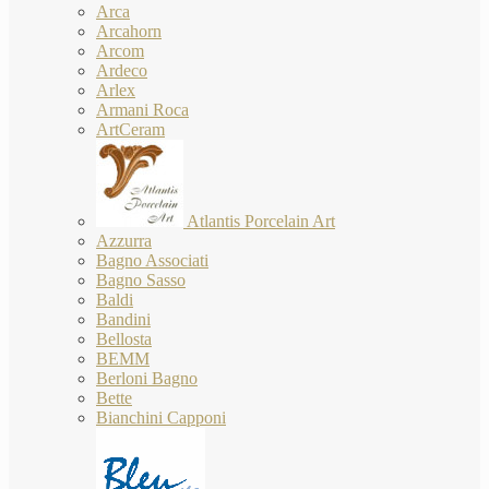
Arca
Arcahorn
Arcom
Ardeco
Arlex
Armani Roca
ArtCeram
Atlantis Porcelain Art
Azzurra
Bagno Associati
Bagno Sasso
Baldi
Bandini
Bellosta
BEMM
Berloni Bagno
Bette
Bianchini Capponi