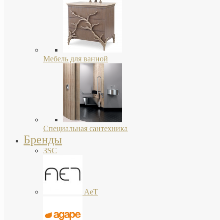
Мебель для ванной
Специальная сантехника
Бренды
3SC
AeT