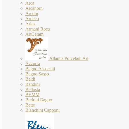
Arca
Arcahorn
Arcom
Ardeco
Arlex
Armani Roca
ArtCeram
Atlantis Porcelain Art
Azzurra
Bagno Associati
Bagno Sasso
Baldi
Bandini
Bellosta
BEMM
Berloni Bagno
Bette
Bianchini Capponi