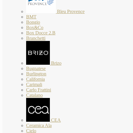
Bleu Provence
BMT
Bongio
Box&Co
Box Docce 2.B
Branchetti
Brizo
Bugnatese
Burlington
California
Carimali
Carlo Frattini
Catalano
CEA
Ceramica Ala
Cielo