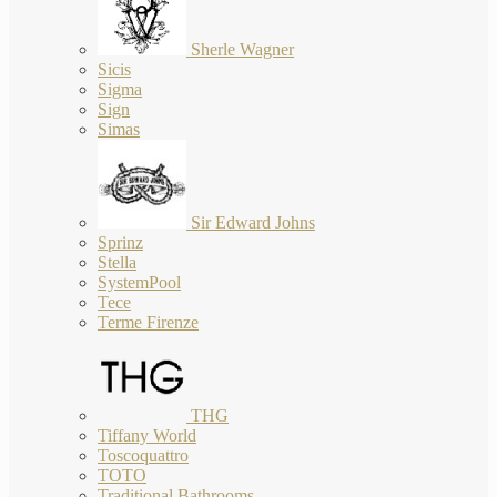
Sherle Wagner
Sicis
Sigma
Sign
Simas
Sir Edward Johns
Sprinz
Stella
SystemPool
Tece
Terme Firenze
THG
Tiffany World
Toscoquattro
TOTO
Traditional Bathrooms