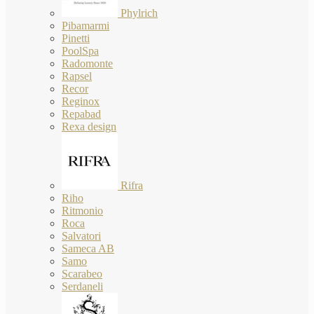
Phylrich
Pibamarmi
Pinetti
PoolSpa
Radomonte
Rapsel
Recor
Reginox
Repabad
Rexa design
Rifra
Riho
Ritmonio
Roca
Salvatori
Sameca AB
Samo
Scarabeo
Serdaneli