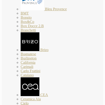
Bleu Provence
BMT
Bongio
Box&Co
Box Docce 2.B
Branchetti
Brizo
Bugnatese
Burlington
California
Carimali
Carlo Frattini
Catalano
CEA
Ceramica Ala
Cielo