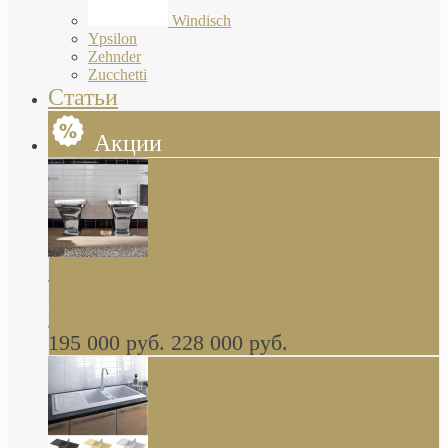
Windisch
Ypsilon
Zehnder
Zucchetti
Статьи
Акции
Butterfly Scarabeo КОМПЛЕКТ санфаянса
(унитаз и биде) напольные снаружи декор
глянцевая платина В НАЛИЧИИ
195 000 руб.
228 000 руб.