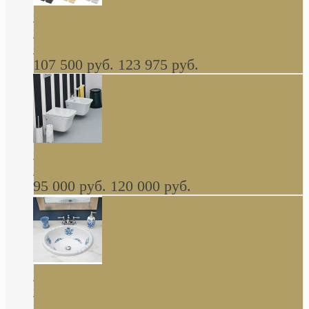
Cassia Duravit врезная сверху кухонная
керамическая мойка 1160 x 510 мм белая,
серая, черная, бежевая В НАЛИЧИИ
107 500 руб.
123 975 руб.
Cow ArtCeram унитаз навесной и биде
навесное КОМПЛЕКТ
95 000 руб.
120 000 руб.
Decorated Bathroom раковина овальная
встраиваемая для ванной с рисунком синяя
роза В НАЛИЧИИ