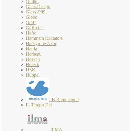
Giulini
Glass Design
Glass1989
Globo
Graff
GuRaTec
Hafro
Hammam Radiators
Hansgrohe Axor
Hatria
Herbeau
Hoesch
Hotech
HSK
Huppe
IB Rubinetterie
IL Tempo Del
ILMA