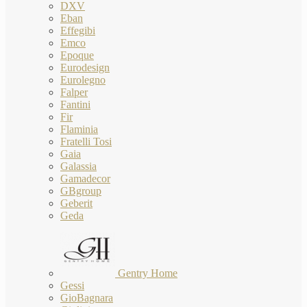
DXV
Eban
Effegibi
Emco
Epoque
Eurodesign
Eurolegno
Falper
Fantini
Fir
Flaminia
Fratelli Tosi
Gaia
Galassia
Gamadecor
GBgroup
Geberit
Geda
Gentry Home
Gessi
GioBagnara