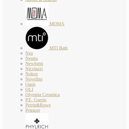
MOMA
MTI Bath
Nea
Neutra
Newform
Nicolazzi
Noken
Novellini
Oasis
OLI
Olympia Ceramica
P.E. Guerin
Perrin&Rowe
Petracer