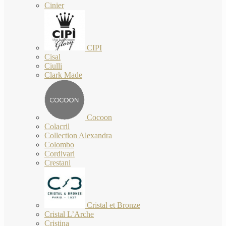
Cinier
CIPI
Cisal
Ciulli
Clark Made
Cocoon
Colacril
Collection Alexandra
Colombo
Cordivari
Crestani
Cristal et Bronze
Cristal L’Arche
Cristina