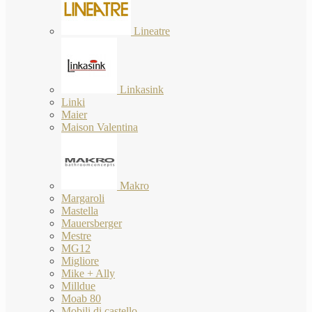
Lineatre
Linkasink
Linki
Maier
Maison Valentina
Makro
Margaroli
Mastella
Mauersberger
Mestre
MG12
Migliore
Mike + Ally
Milldue
Moab 80
Mobili di castello