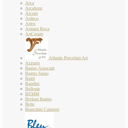
Arca
Arcahorn
Arcom
Ardeco
Arlex
Armani Roca
ArtCeram
Atlantis Porcelain Art
Azzurra
Bagno Associati
Bagno Sasso
Baldi
Bandini
Bellosta
BEMM
Berloni Bagno
Bette
Bianchini Capponi