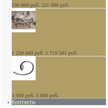
190 000 руб.
221 000 руб.
Gondola GAIA консоль 140 см для ванной в
стиле барокко, из массива дерева, светло
коричневый матовый окрас + серебро
1 250 000 руб.
1 719 501 руб.
Khala Colombo аксессуары (серия) В
НАЛИЧИИ
3 500 руб.
3 800 руб.
Контакты