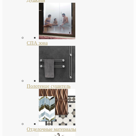
СПА зона
Полотенце сушитель
Отделочные материалы