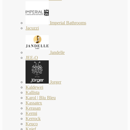
Imperial Bathrooms
Jacuzzi
Jandelle
JEE-O
Jorger
Kaldewei
Kallista
Karol | Blu Bleu
Kassatex
Kerasan
Kermi
Kerrock
Keuco
Knief