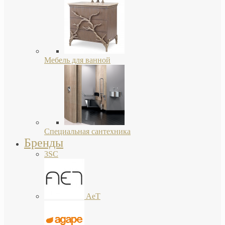
Мебель для ванной
Специальная сантехника
Бренды
3SC
AeT