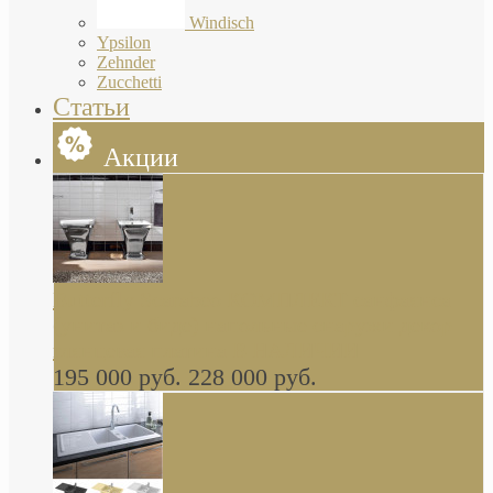
Windisch
Ypsilon
Zehnder
Zucchetti
Статьи
Акции
Butterfly Scarabeo КОМПЛЕКТ санфаянса
(унитаз и биде) напольные снаружи декор
глянцевая платина В НАЛИЧИИ
195 000 руб.
228 000 руб.