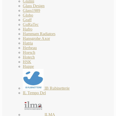
Giulini
Glass Design
Glass1989
Globo
Graff
GuRaTec
Hafro
Hammam Radiators
Hansgrohe Axor
Hatria
Herbeau
Hoesch
Hotech
HSK
Huppe
IB Rubinetterie
IL Tempo Del
ILMA