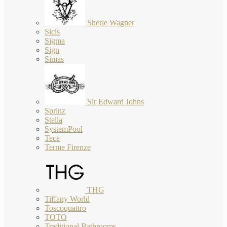
Sherle Wagner
Sicis
Sigma
Sign
Simas
Sir Edward Johns
Sprinz
Stella
SystemPool
Tece
Terme Firenze
THG
Tiffany World
Toscoquattro
TOTO
Traditional Bathrooms