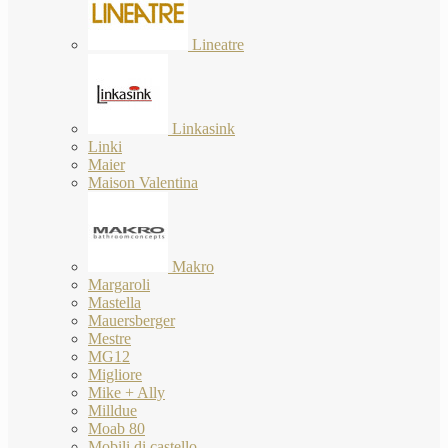
Lineatre
Linkasink
Linki
Maier
Maison Valentina
Makro
Margaroli
Mastella
Mauersberger
Mestre
MG12
Migliore
Mike + Ally
Milldue
Moab 80
Mobili di castello