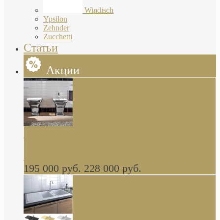
Windisch
Ypsilon
Zehnder
Zucchetti
Статьи
Акции
Butterfly Scarabeo КОМПЛЕКТ санфаянса
(унитаз и биде) напольные снаружи декор
глянцевая платина В НАЛИЧИИ
195 000 руб.
228 000 руб.