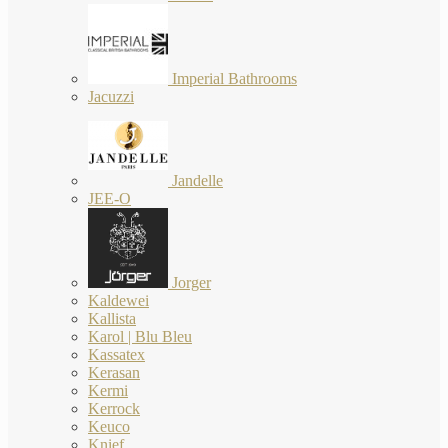
Imperial Bathrooms
Jacuzzi
Jandelle
JEE-O
Jorger
Kaldewei
Kallista
Karol | Blu Bleu
Kassatex
Kerasan
Kermi
Kerrock
Keuco
Knief