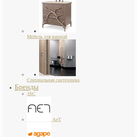
Мебель для ванной
Специальная сантехника
Бренды
3SC
AeT