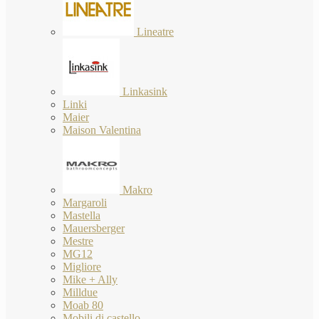
Lineatre
Linkasink
Linki
Maier
Maison Valentina
Makro
Margaroli
Mastella
Mauersberger
Mestre
MG12
Migliore
Mike + Ally
Milldue
Moab 80
Mobili di castello