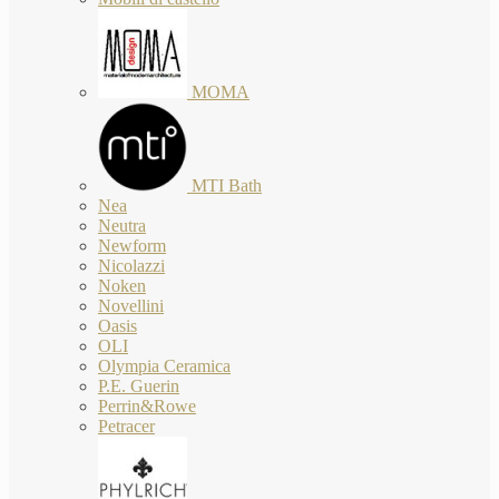
MOMA
MTI Bath
Nea
Neutra
Newform
Nicolazzi
Noken
Novellini
Oasis
OLI
Olympia Ceramica
P.E. Guerin
Perrin&Rowe
Petracer