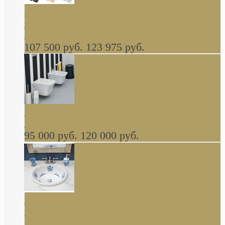
Cassia Duravit врезная сверху кухонная
керамическая мойка 1160 x 510 мм белая,
серая, черная, бежевая В НАЛИЧИИ
107 500 руб.
123 975 руб.
Cow ArtCeram унитаз навесной и биде
навесное КОМПЛЕКТ
95 000 руб.
120 000 руб.
Decorated Bathroom раковина овальная
встраиваемая для ванной с рисунком синяя
роза В НАЛИЧИИ