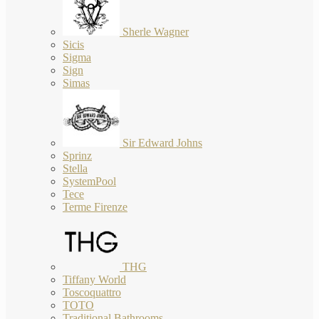
Sherle Wagner
Sicis
Sigma
Sign
Simas
Sir Edward Johns
Sprinz
Stella
SystemPool
Tece
Terme Firenze
THG
Tiffany World
Toscoquattro
TOTO
Traditional Bathrooms