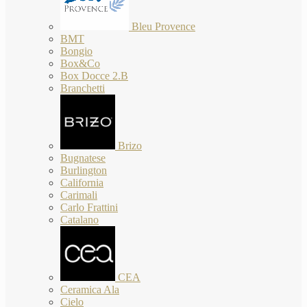
Bleu Provence
BMT
Bongio
Box&Co
Box Docce 2.B
Branchetti
Brizo
Bugnatese
Burlington
California
Carimali
Carlo Frattini
Catalano
CEA
Ceramica Ala
Cielo