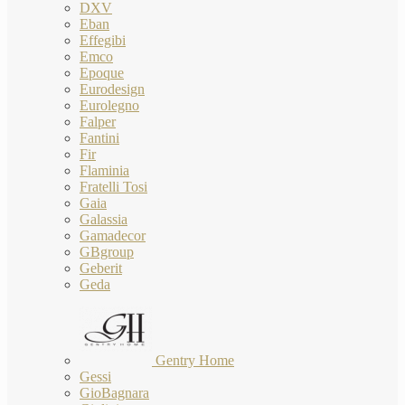
DXV
Eban
Effegibi
Emco
Epoque
Eurodesign
Eurolegno
Falper
Fantini
Fir
Flaminia
Fratelli Tosi
Gaia
Galassia
Gamadecor
GBgroup
Geberit
Geda
Gentry Home
Gessi
GioBagnara