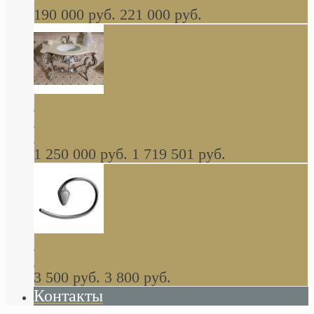
190 000 руб.
221 000 руб.
Gondola GAIA консоль 140 см для ванной в
стиле барокко, из массива дерева, светло
коричневый матовый окрас + серебро
1 250 000 руб.
1 719 501 руб.
Khala Colombo аксессуары (серия) В
НАЛИЧИИ
3 500 руб.
3 800 руб.
Контакты