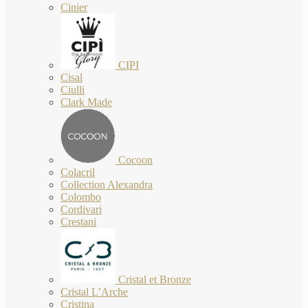
Cinier
CIPI
Cisal
Ciulli
Clark Made
Cocoon
Colacril
Collection Alexandra
Colombo
Cordivari
Crestani
Cristal et Bronze
Cristal L’Arche
Cristina