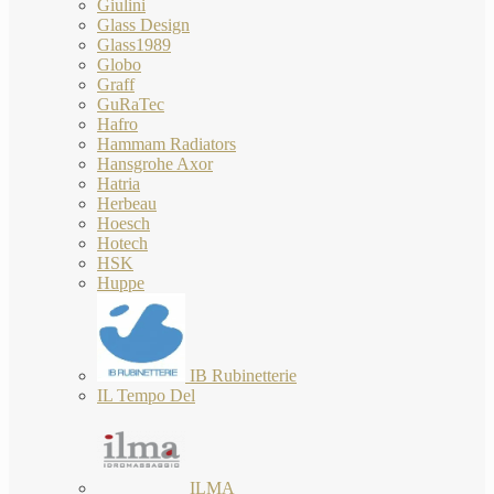
Giulini
Glass Design
Glass1989
Globo
Graff
GuRaTec
Hafro
Hammam Radiators
Hansgrohe Axor
Hatria
Herbeau
Hoesch
Hotech
HSK
Huppe
IB Rubinetterie
IL Tempo Del
ILMA