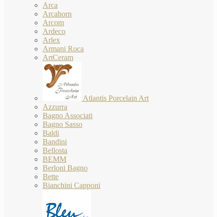
Arca
Arcahorn
Arcom
Ardeco
Arlex
Armani Roca
ArtCeram
Atlantis Porcelain Art
Azzurra
Bagno Associati
Bagno Sasso
Baldi
Bandini
Bellosta
BEMM
Berloni Bagno
Bette
Bianchini Capponi