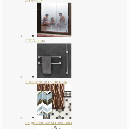
СПА зона
Полотенце сушитель
Отделочные материалы