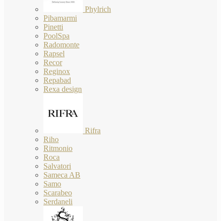
Phylrich
Pibamarmi
Pinetti
PoolSpa
Radomonte
Rapsel
Recor
Reginox
Repabad
Rexa design
Rifra
Riho
Ritmonio
Roca
Salvatori
Sameca AB
Samo
Scarabeo
Serdaneli