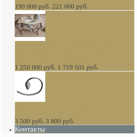
190 000 руб.
221 000 руб.
Gondola GAIA консоль 140 см для ванной в
стиле барокко, из массива дерева, светло
коричневый матовый окрас + серебро
1 250 000 руб.
1 719 501 руб.
Khala Colombo аксессуары (серия) В
НАЛИЧИИ
3 500 руб.
3 800 руб.
Контакты