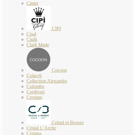
Cinier
CIPI
Cisal
Ciulli
Clark Made
Cocoon
Colacril
Collection Alexandra
Colombo
Cordivari
Crestani
Cristal et Bronze
Cristal L’Arche
Cristina