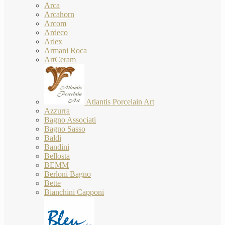
Arca
Arcahorn
Arcom
Ardeco
Arlex
Armani Roca
ArtCeram
Atlantis Porcelain Art
Azzurra
Bagno Associati
Bagno Sasso
Baldi
Bandini
Bellosta
BEMM
Berloni Bagno
Bette
Bianchini Capponi