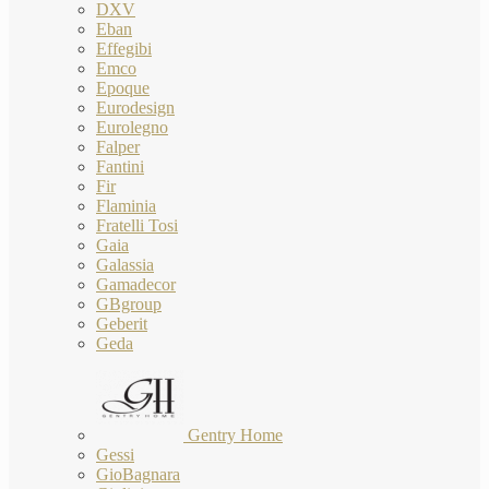
DXV
Eban
Effegibi
Emco
Epoque
Eurodesign
Eurolegno
Falper
Fantini
Fir
Flaminia
Fratelli Tosi
Gaia
Galassia
Gamadecor
GBgroup
Geberit
Geda
Gentry Home
Gessi
GioBagnara