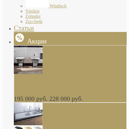
Windisch
Ypsilon
Zehnder
Zucchetti
Статьи
Акции
Butterfly Scarabeo КОМПЛЕКТ санфаянса
(унитаз и биде) напольные снаружи декор
глянцевая платина В НАЛИЧИИ
195 000 руб.
228 000 руб.