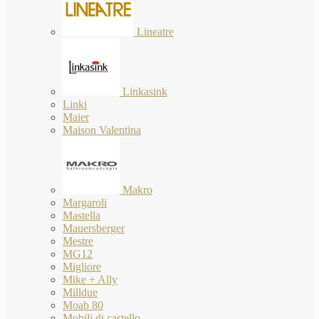
Lineatre
Linkasink
Linki
Maier
Maison Valentina
Makro
Margaroli
Mastella
Mauersberger
Mestre
MG12
Migliore
Mike + Ally
Milldue
Moab 80
Mobili di castello