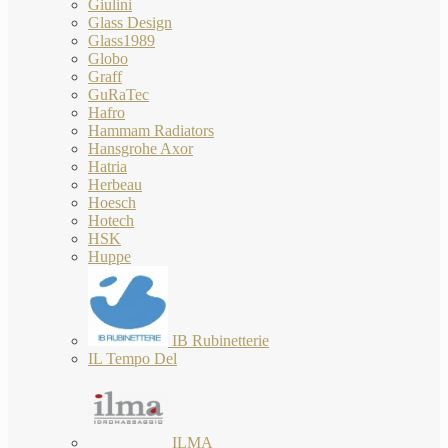
Giulini
Glass Design
Glass1989
Globo
Graff
GuRaTec
Hafro
Hammam Radiators
Hansgrohe Axor
Hatria
Herbeau
Hoesch
Hotech
HSK
Huppe
IB Rubinetterie
IL Tempo Del
ILMA