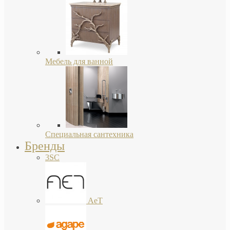
Мебель для ванной
Специальная сантехника
Бренды
3SC
AeT