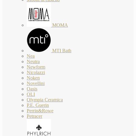
MOMA
MTI Bath
Nea
Neutra
Newform
Nicolazzi
Noken
Novellini
Oasis
OLI
Olympia Ceramica
P.E. Guerin
Perrin&Rowe
Petracer