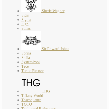
Sherle Wagner
Sicis
Sigma
Sign
Simas
Sir Edward Johns
Sprinz
Stella
SystemPool
Tece
Terme Firenze
THG
Tiffany World
Toscoquattro
TOTO
Traditional Bathrooms