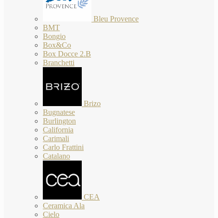
Bleu Provence
BMT
Bongio
Box&Co
Box Docce 2.B
Branchetti
Brizo
Bugnatese
Burlington
California
Carimali
Carlo Frattini
Catalano
CEA
Ceramica Ala
Cielo