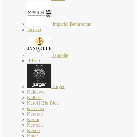
Imperial Bathrooms
Jacuzzi
Jandelle
JEE-O
Jorger
Kaldewei
Kallista
Karol | Blu Bleu
Kassatex
Kerasan
Kermi
Kerrock
Keuco
Knief