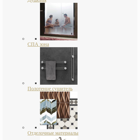
СПА зона
Полотенце сушитель
Отделочные материалы