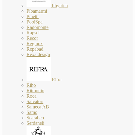
Phylrich
Pibamarmi
Pinetti
PoolSpa
Radomonte
Rapsel
Recor
Reginox
Repabad
Rexa design
Rifra
Riho
Ritmonio
Roca
Salvatori
Sameca AB
Samo
Scarabeo
Serdaneli