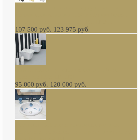
Cassia Duravit врезная сверху кухонная
керамическая мойка 1160 x 510 мм белая,
серая, черная, бежевая В НАЛИЧИИ
107 500 руб.
123 975 руб.
Cow ArtCeram унитаз навесной и биде
навесное КОМПЛЕКТ
95 000 руб.
120 000 руб.
Decorated Bathroom раковина овальная
встраиваемая для ванной с рисунком синяя
роза В НАЛИЧИИ