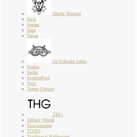
Sherle Wagner
Sicis
Sigma
Sign
Simas
Sir Edward Johns
Sprinz
Stella
SystemPool
Tece
Terme Firenze
THG
Tiffany World
Toscoquattro
TOTO
Traditional Bathrooms