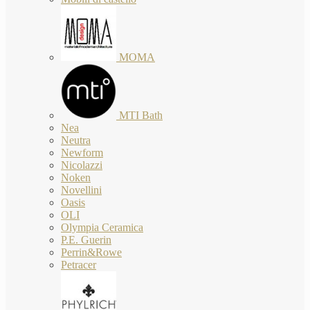
MOMA
MTI Bath
Nea
Neutra
Newform
Nicolazzi
Noken
Novellini
Oasis
OLI
Olympia Ceramica
P.E. Guerin
Perrin&Rowe
Petracer