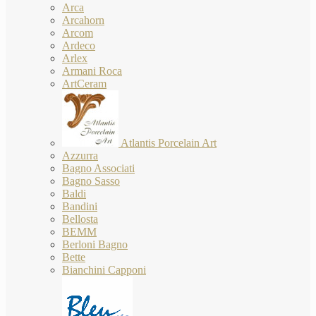
Arca
Arcahorn
Arcom
Ardeco
Arlex
Armani Roca
ArtCeram
Atlantis Porcelain Art
Azzurra
Bagno Associati
Bagno Sasso
Baldi
Bandini
Bellosta
BEMM
Berloni Bagno
Bette
Bianchini Capponi