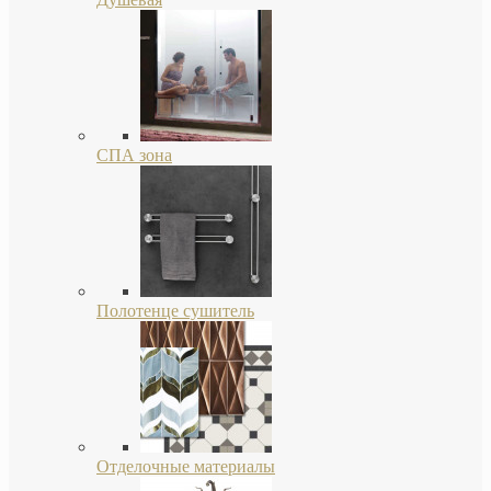
СПА зона
Полотенце сушитель
Отделочные материалы