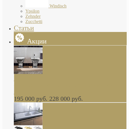
Windisch
Ypsilon
Zehnder
Zucchetti
Статьи
Акции
Butterfly Scarabeo КОМПЛЕКТ санфаянса
(унитаз и биде) напольные снаружи декор
глянцевая платина В НАЛИЧИИ
195 000 руб.
228 000 руб.