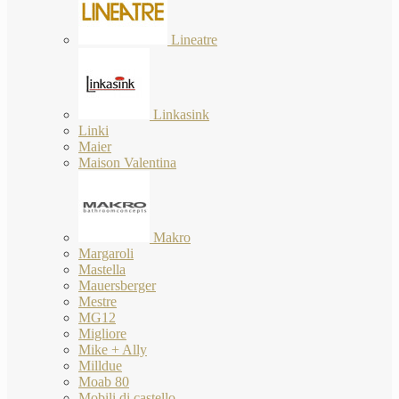
Lineatre
Linkasink
Linki
Maier
Maison Valentina
Makro
Margaroli
Mastella
Mauersberger
Mestre
MG12
Migliore
Mike + Ally
Milldue
Moab 80
Mobili di castello