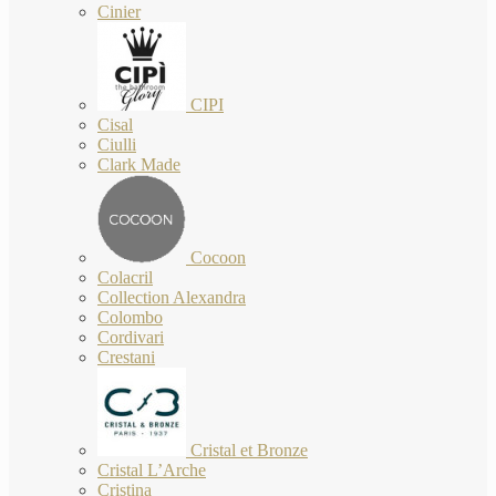
Cinier
CIPI
Cisal
Ciulli
Clark Made
Cocoon
Colacril
Collection Alexandra
Colombo
Cordivari
Crestani
Cristal et Bronze
Cristal L’Arche
Cristina