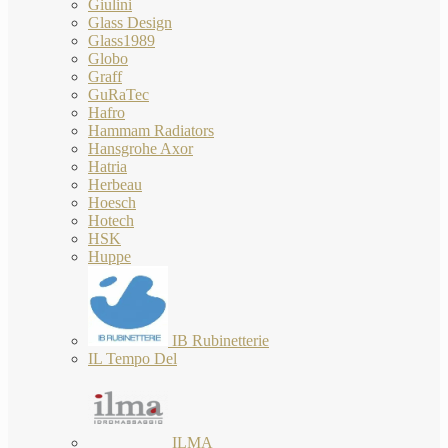
Giulini
Glass Design
Glass1989
Globo
Graff
GuRaTec
Hafro
Hammam Radiators
Hansgrohe Axor
Hatria
Herbeau
Hoesch
Hotech
HSK
Huppe
IB Rubinetterie
IL Tempo Del
ILMA