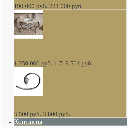
190 000 руб.
221 000 руб.
Gondola GAIA консоль 140 см для ванной в
стиле барокко, из массива дерева, светло
коричневый матовый окрас + серебро
1 250 000 руб.
1 719 501 руб.
Khala Colombo аксессуары (серия) В
НАЛИЧИИ
3 500 руб.
3 800 руб.
Контакты