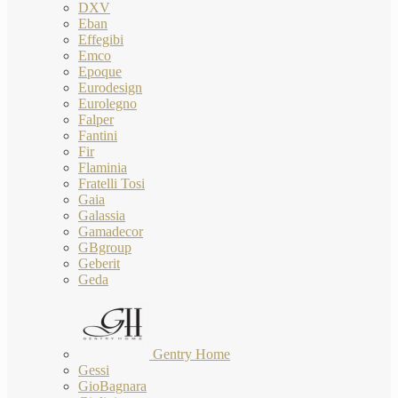
DXV
Eban
Effegibi
Emco
Epoque
Eurodesign
Eurolegno
Falper
Fantini
Fir
Flaminia
Fratelli Tosi
Gaia
Galassia
Gamadecor
GBgroup
Geberit
Geda
Gentry Home
Gessi
GioBagnara