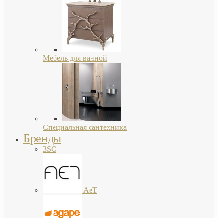
Мебель для ванной
Специальная сантехника
Бренды
3SC
AeT