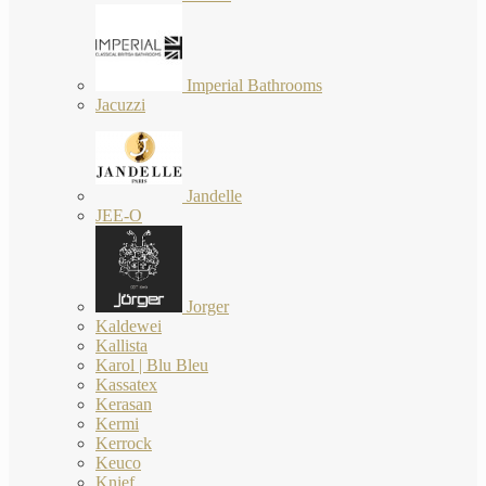
Imperial Bathrooms
Jacuzzi
Jandelle
JEE-O
Jorger
Kaldewei
Kallista
Karol | Blu Bleu
Kassatex
Kerasan
Kermi
Kerrock
Keuco
Knief