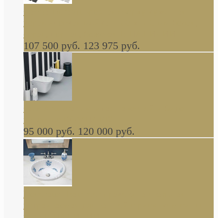
Cassia Duravit врезная сверху кухонная
керамическая мойка 1160 x 510 мм белая,
серая, черная, бежевая В НАЛИЧИИ
107 500 руб.
123 975 руб.
Cow ArtCeram унитаз навесной и биде
навесное КОМПЛЕКТ
95 000 руб.
120 000 руб.
Decorated Bathroom раковина овальная
встраиваемая для ванной с рисунком синяя
роза В НАЛИЧИИ