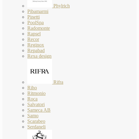
Phylrich
Pibamarmi
Pinetti
PoolSpa
Radomonte
Rapsel
Recor
Reginox
Repabad
Rexa design
Rifra
Riho
Ritmonio
Roca
Salvatori
Sameca AB
Samo
Scarabeo
Serdaneli