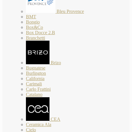
Bleu Provence
BMT
Bongio
Box&Co
Box Docce 2.B
Branchetti
Brizo
Bugnatese
Burlington
California
Carimali
Carlo Frattini
Catalano
CEA
Ceramica Ala
Cielo