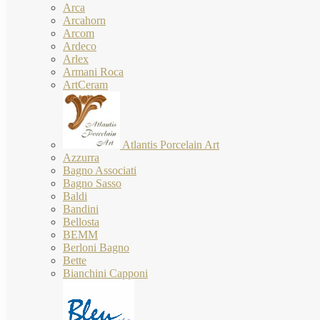
Arca
Arcahorn
Arcom
Ardeco
Arlex
Armani Roca
ArtCeram
Atlantis Porcelain Art
Azzurra
Bagno Associati
Bagno Sasso
Baldi
Bandini
Bellosta
BEMM
Berloni Bagno
Bette
Bianchini Capponi