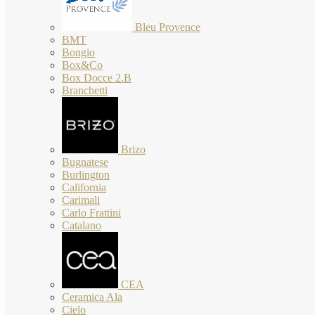
Bleu Provence
BMT
Bongio
Box&Co
Box Docce 2.B
Branchetti
Brizo
Bugnatese
Burlington
California
Carimali
Carlo Frattini
Catalano
CEA
Ceramica Ala
Cielo