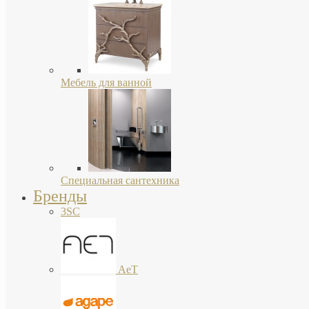
Мебель для ванной
Специальная сантехника
Бренды
3SC
AeT