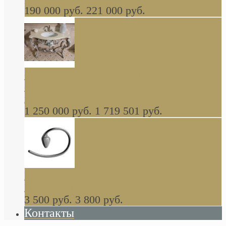
190 000 руб.
221 000 руб.
Gondola GAIA консоль 140 см для ванной в
стиле барокко, из массива дерева, светло
коричневый матовый окрас + серебро
1 250 000 руб.
1 719 501 руб.
Khala Colombo аксессуары (серия) В
НАЛИЧИИ
3 500 руб.
3 800 руб.
Контакты