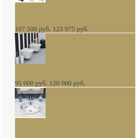
Cassia Duravit врезная сверху кухонная
керамическая мойка 1160 x 510 мм белая,
серая, черная, бежевая В НАЛИЧИИ
107 500 руб.
123 975 руб.
Cow ArtCeram унитаз навесной и биде
навесное КОМПЛЕКТ
95 000 руб.
120 000 руб.
Decorated Bathroom раковина овальная
встраиваемая для ванной с рисунком синяя
роза В НАЛИЧИИ