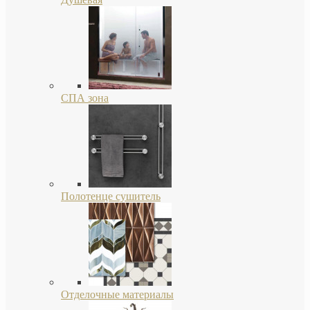
СПА зона
Полотенце сушитель
Отделочные материалы