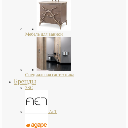
Мебель для ванной
Специальная сантехника
Бренды
3SC
AeT