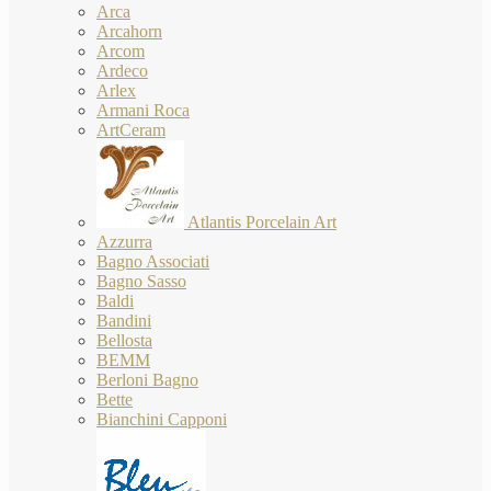
Arca
Arcahorn
Arcom
Ardeco
Arlex
Armani Roca
ArtCeram
Atlantis Porcelain Art
Azzurra
Bagno Associati
Bagno Sasso
Baldi
Bandini
Bellosta
BEMM
Berloni Bagno
Bette
Bianchini Capponi