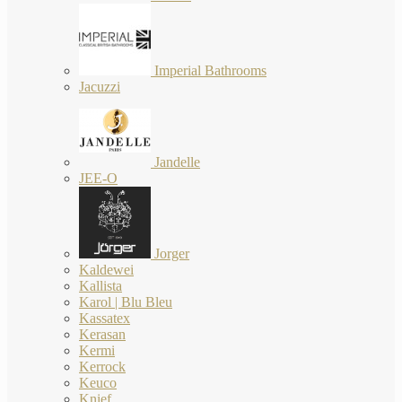
Imperial Bathrooms
Jacuzzi
Jandelle
JEE-O
Jorger
Kaldewei
Kallista
Karol | Blu Bleu
Kassatex
Kerasan
Kermi
Kerrock
Keuco
Knief