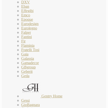
DXV
Eban
Effegibi
Emco
Epoque
Eurodesign
Eurolegno
Falper
Fantini
Fir
Flaminia
Fratelli Tosi
Gaia
Galassia
Gamadecor
GBgroup
Geberit
Geda
Gentry Home
Gessi
GioBagnara