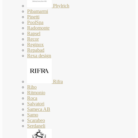
Phylrich
Pibamarmi
Pinetti
PoolSpa
Radomonte
Rapsel
Recor
Reginox
Repabad
Rexa design
Rifra
Riho
Ritmonio
Roca
Salvatori
Sameca AB
Samo
Scarabeo
Serdaneli