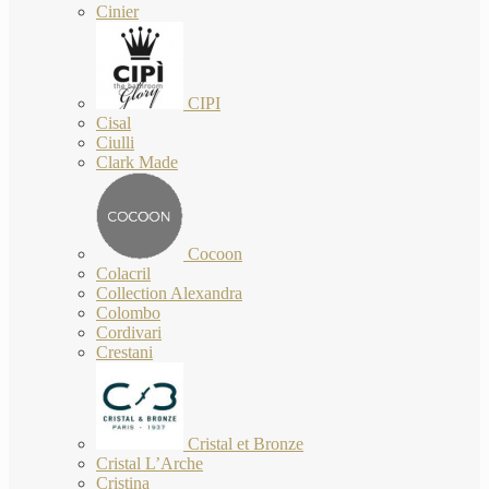
Cinier
CIPI
Cisal
Ciulli
Clark Made
Cocoon
Colacril
Collection Alexandra
Colombo
Cordivari
Crestani
Cristal et Bronze
Cristal L’Arche
Cristina