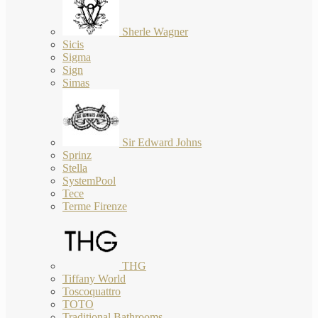
Sherle Wagner
Sicis
Sigma
Sign
Simas
Sir Edward Johns
Sprinz
Stella
SystemPool
Tece
Terme Firenze
THG
Tiffany World
Toscoquattro
TOTO
Traditional Bathrooms