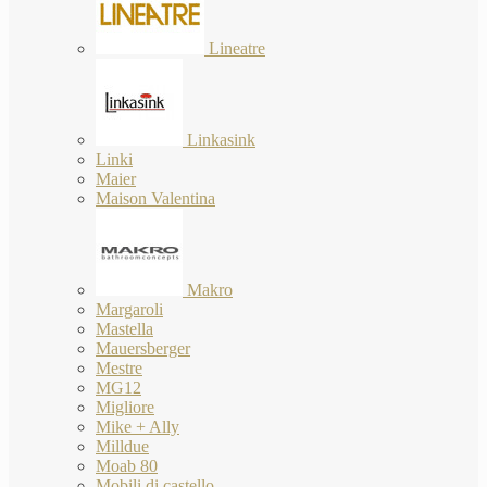
Lineatre
Linkasink
Linki
Maier
Maison Valentina
Makro
Margaroli
Mastella
Mauersberger
Mestre
MG12
Migliore
Mike + Ally
Milldue
Moab 80
Mobili di castello