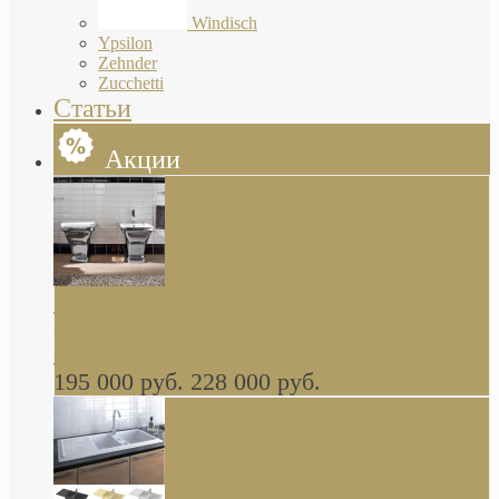
Windisch
Ypsilon
Zehnder
Zucchetti
Статьи
Акции
Butterfly Scarabeo КОМПЛЕКТ санфаянса
(унитаз и биде) напольные снаружи декор
глянцевая платина В НАЛИЧИИ
195 000 руб.
228 000 руб.