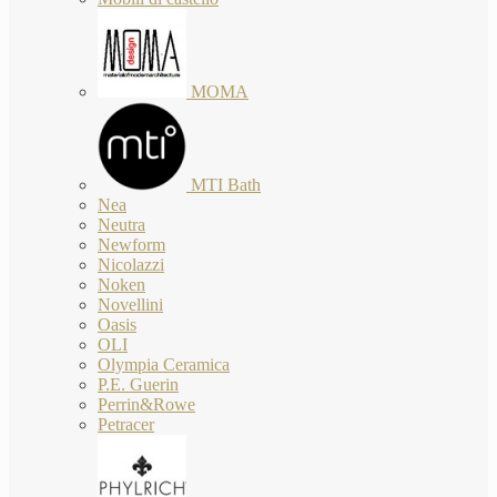
MOMA
MTI Bath
Nea
Neutra
Newform
Nicolazzi
Noken
Novellini
Oasis
OLI
Olympia Ceramica
P.E. Guerin
Perrin&Rowe
Petracer