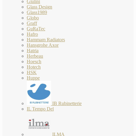
Giulini
Glass Design
Glass1989
Globo
Graff
GuRaTec
Hafro
Hammam Radiators
Hansgrohe Axor
Hatria
Herbeau
Hoesch
Hotech
HSK
Huppe
IB Rubinetterie
IL Tempo Del
ILMA