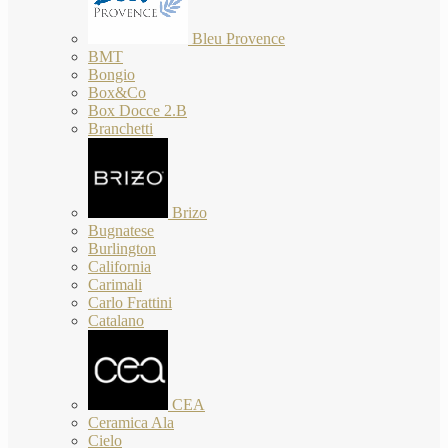
Bleu Provence
BMT
Bongio
Box&Co
Box Docce 2.B
Branchetti
Brizo
Bugnatese
Burlington
California
Carimali
Carlo Frattini
Catalano
CEA
Ceramica Ala
Cielo