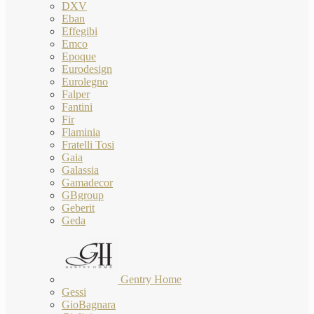
DXV
Eban
Effegibi
Emco
Epoque
Eurodesign
Eurolegno
Falper
Fantini
Fir
Flaminia
Fratelli Tosi
Gaia
Galassia
Gamadecor
GBgroup
Geberit
Geda
Gentry Home
Gessi
GioBagnara