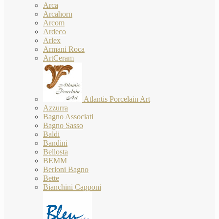
Arca
Arcahorn
Arcom
Ardeco
Arlex
Armani Roca
ArtCeram
Atlantis Porcelain Art
Azzurra
Bagno Associati
Bagno Sasso
Baldi
Bandini
Bellosta
BEMM
Berloni Bagno
Bette
Bianchini Capponi