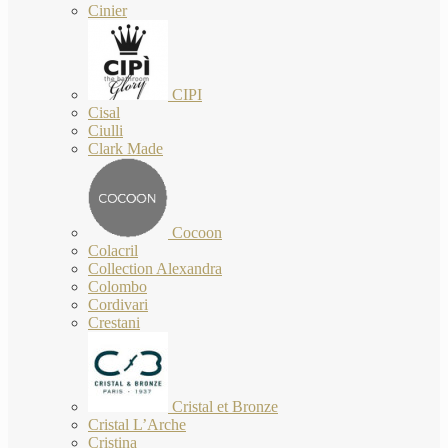
Cinier
CIPI
Cisal
Ciulli
Clark Made
Cocoon
Colacril
Collection Alexandra
Colombo
Cordivari
Crestani
Cristal et Bronze
Cristal L’Arche
Cristina