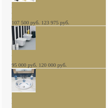
Cassia Duravit врезная сверху кухонная
керамическая мойка 1160 x 510 мм белая,
серая, черная, бежевая В НАЛИЧИИ
107 500 руб.
123 975 руб.
Cow ArtCeram унитаз навесной и биде
навесное КОМПЛЕКТ
95 000 руб.
120 000 руб.
Decorated Bathroom раковина овальная
встраиваемая для ванной с рисунком синяя
роза В НАЛИЧИИ