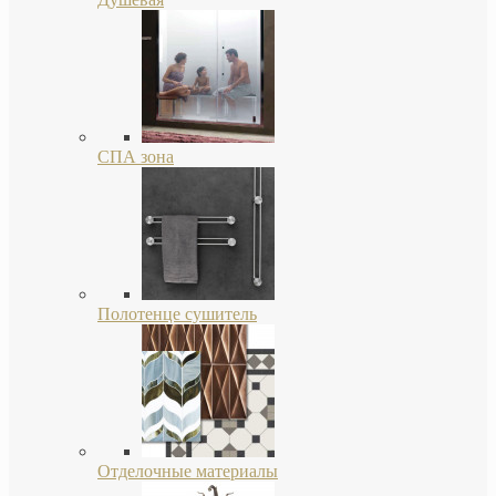
СПА зона
Полотенце сушитель
Отделочные материалы