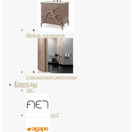
Мебель для ванной
Специальная сантехника
Бренды
3SC
AeT