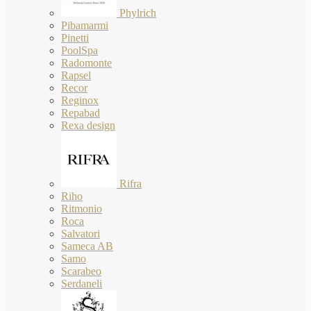
Phylrich
Pibamarmi
Pinetti
PoolSpa
Radomonte
Rapsel
Recor
Reginox
Repabad
Rexa design
Rifra
Riho
Ritmonio
Roca
Salvatori
Sameca AB
Samo
Scarabeo
Serdaneli