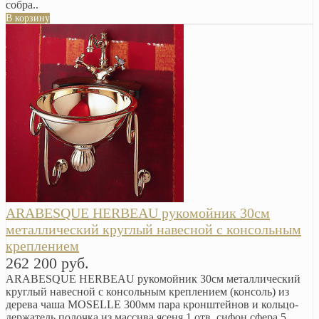
собра..
В корзину
ARABESQUE HERBEAU рукомойник 30см
металлический круглый навесной с консольным
креплением
262 200 руб.
ARABESQUE HERBEAU рукомойник 30см металлический
круглый навесной с консольным креплением (консоль) из
дерева чаша MOSELLE 300мм пара кронштейнов и кольцо-
держатель полочка из массива ясеня 1 отв. сифон сфера 5