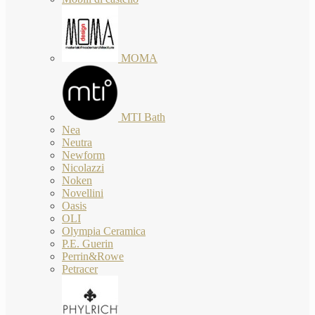
MOMA
MTI Bath
Nea
Neutra
Newform
Nicolazzi
Noken
Novellini
Oasis
OLI
Olympia Ceramica
P.E. Guerin
Perrin&Rowe
Petracer