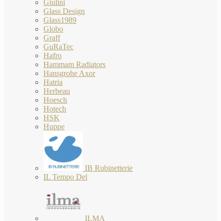
Giulini
Glass Design
Glass1989
Globo
Graff
GuRaTec
Hafro
Hammam Radiators
Hansgrohe Axor
Hatria
Herbeau
Hoesch
Hotech
HSK
Huppe
IB Rubinetterie
IL Tempo Del
ILMA