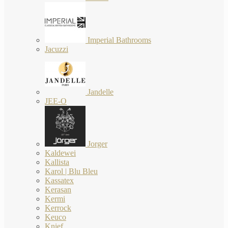
Imperial Bathrooms
Jacuzzi
Jandelle
JEE-O
Jorger
Kaldewei
Kallista
Karol | Blu Bleu
Kassatex
Kerasan
Kermi
Kerrock
Keuco
Knief