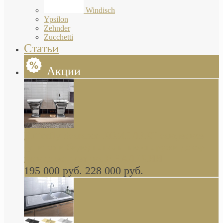
Windisch
Ypsilon
Zehnder
Zucchetti
Статьи
Акции
Butterfly Scarabeo КОМПЛЕКТ санфаянса
(унитаз и биде) напольные снаружи декор
глянцевая платина В НАЛИЧИИ
195 000 руб.
228 000 руб.