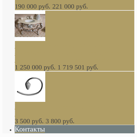
190 000 руб.
221 000 руб.
Gondola GAIA консоль 140 см для ванной в
стиле барокко, из массива дерева, светло
коричневый матовый окрас + серебро
1 250 000 руб.
1 719 501 руб.
Khala Colombo аксессуары (серия) В
НАЛИЧИИ
3 500 руб.
3 800 руб.
Контакты