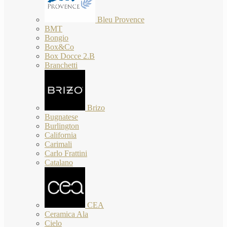
Bleu Provence
BMT
Bongio
Box&Co
Box Docce 2.B
Branchetti
Brizo
Bugnatese
Burlington
California
Carimali
Carlo Frattini
Catalano
CEA
Ceramica Ala
Cielo