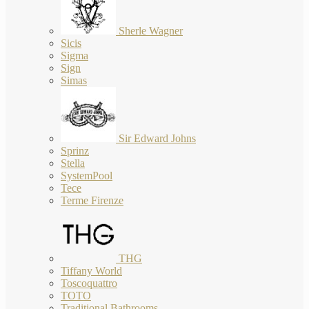
Sherle Wagner
Sicis
Sigma
Sign
Simas
Sir Edward Johns
Sprinz
Stella
SystemPool
Tece
Terme Firenze
THG
Tiffany World
Toscoquattro
TOTO
Traditional Bathrooms