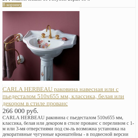
В корзину
CARLA HERBEAU раковина навесная или с
пьедесталом 510х655 мм, классика, белая или
декором в стиле прованс
266 000 руб.
CARLA HERBEAU раковина с пьедесталом 510х655 мм,
классика, белая или декором в стиле прованс с переливом с 1-
м или 3-мя отверстиями под см-ль возможна установка на
декоративные чугунные кронштейны - в подвесной версии