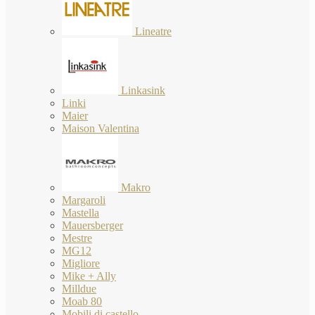
Lineatre
Linkasink
Linki
Maier
Maison Valentina
Makro
Margaroli
Mastella
Mauersberger
Mestre
MG12
Migliore
Mike + Ally
Milldue
Moab 80
Mobili di castello