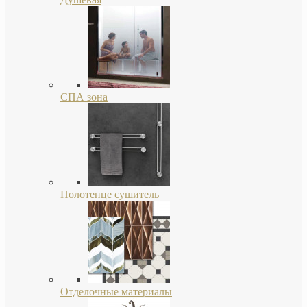
СПА зона
Полотенце сушитель
Отделочные материалы