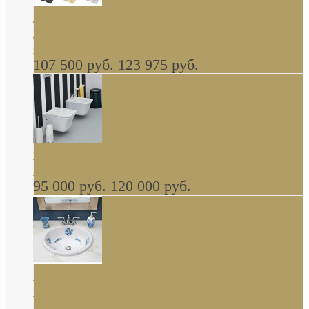
Cassia Duravit врезная сверху кухонная
керамическая мойка 1160 x 510 мм белая,
серая, черная, бежевая В НАЛИЧИИ
107 500 руб.
123 975 руб.
Cow ArtCeram унитаз навесной и биде
навесное КОМПЛЕКТ
95 000 руб.
120 000 руб.
Decorated Bathroom раковина овальная
встраиваемая для ванной с рисунком синяя
роза В НАЛИЧИИ