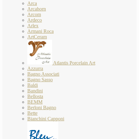
Arca
Arcahorn
Arcom
Ardeco
Arlex
Armani Roca
ArtCeram
Atlantis Porcelain Art
Azzurra
Bagno Associati
Bagno Sasso
Baldi
Bandini
Bellosta
BEMM
Berloni Bagno
Bette
Bianchini Capponi