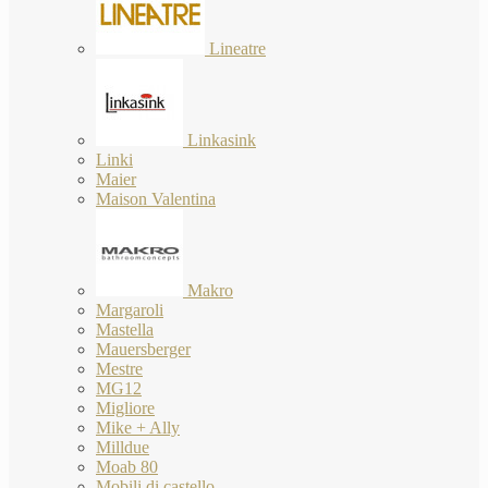
Lineatre
Linkasink
Linki
Maier
Maison Valentina
Makro
Margaroli
Mastella
Mauersberger
Mestre
MG12
Migliore
Mike + Ally
Milldue
Moab 80
Mobili di castello