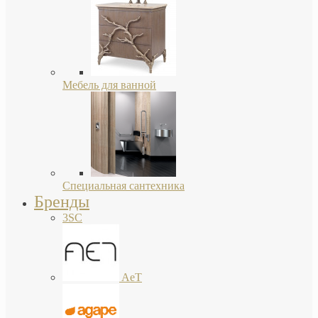
Мебель для ванной
Специальная сантехника
Бренды
3SC
AeT