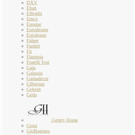
DXV
Eban
Effegibi
Emco
Epoque
Eurodesign
Eurolegno
Falper
Fantini
Fir
Flaminia
Fratelli Tosi
Gaia
Galassia
Gamadecor
GBgroup
Geberit
Geda
Gentry Home
Gessi
GioBagnara