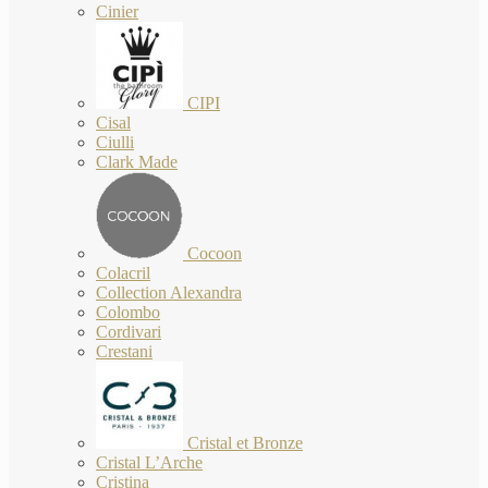
Cinier
CIPI
Cisal
Ciulli
Clark Made
Cocoon
Colacril
Collection Alexandra
Colombo
Cordivari
Crestani
Cristal et Bronze
Cristal L’Arche
Cristina