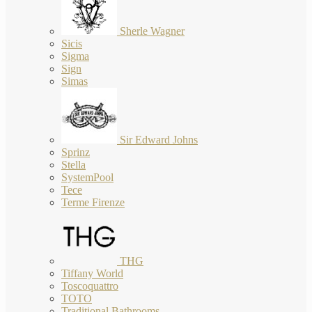
Sherle Wagner
Sicis
Sigma
Sign
Simas
Sir Edward Johns
Sprinz
Stella
SystemPool
Tece
Terme Firenze
THG
Tiffany World
Toscoquattro
TOTO
Traditional Bathrooms