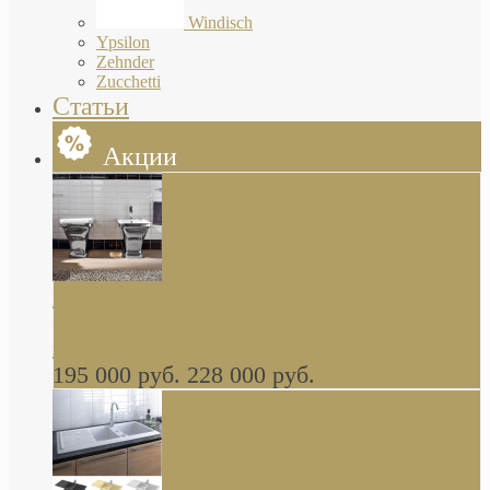
Windisch
Ypsilon
Zehnder
Zucchetti
Статьи
Акции
Butterfly Scarabeo КОМПЛЕКТ санфаянса
(унитаз и биде) напольные снаружи декор
глянцевая платина В НАЛИЧИИ
195 000 руб.
228 000 руб.