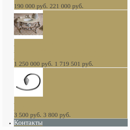
190 000 руб.
221 000 руб.
Gondola GAIA консоль 140 см для ванной в
стиле барокко, из массива дерева, светло
коричневый матовый окрас + серебро
1 250 000 руб.
1 719 501 руб.
Khala Colombo аксессуары (серия) В
НАЛИЧИИ
3 500 руб.
3 800 руб.
Контакты