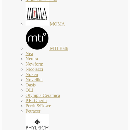
MOMA
MTI Bath
Nea
Neutra
Newform
Nicolazzi
Noken
Novellini
Oasis
OLI
Olympia Ceramica
P.E. Guerin
Perrin&Rowe
Petracer