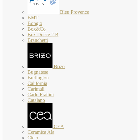
Bleu Provence
BMT
Bongio
Box&Co
Box Docce 2.B
Branchetti
Brizo
Bugnatese
Burlington
California
Carimali
Carlo Frattini
Catalano
CEA
Ceramica Ala
Cielo