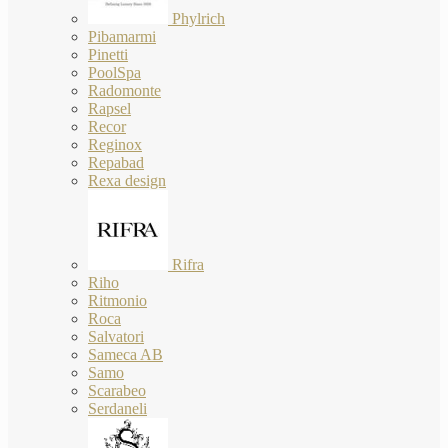
Phylrich
Pibamarmi
Pinetti
PoolSpa
Radomonte
Rapsel
Recor
Reginox
Repabad
Rexa design
Rifra
Riho
Ritmonio
Roca
Salvatori
Sameca AB
Samo
Scarabeo
Serdaneli