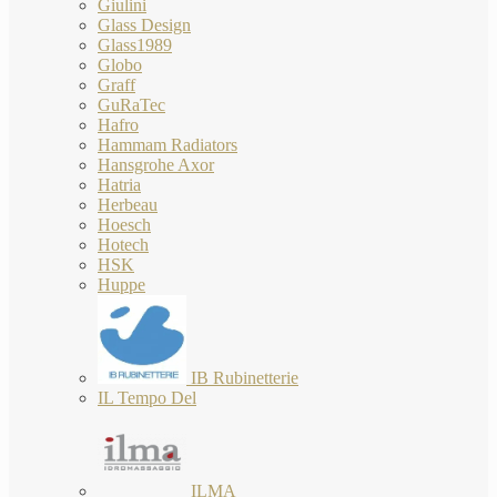
Giulini
Glass Design
Glass1989
Globo
Graff
GuRaTec
Hafro
Hammam Radiators
Hansgrohe Axor
Hatria
Herbeau
Hoesch
Hotech
HSK
Huppe
IB Rubinetterie
IL Tempo Del
ILMA