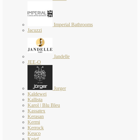
Imperial Bathrooms
Jacuzzi
Jandelle
JEE-O
Jorger
Kaldewei
Kallista
Karol | Blu Bleu
Kassatex
Kerasan
Kermi
Kerrock
Keuco
Knief