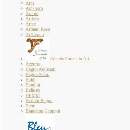
Arca
Arcahorn
Arcom
Ardeco
Arlex
Armani Roca
ArtCeram
Atlantis Porcelain Art
Azzurra
Bagno Associati
Bagno Sasso
Baldi
Bandini
Bellosta
BEMM
Berloni Bagno
Bette
Bianchini Capponi