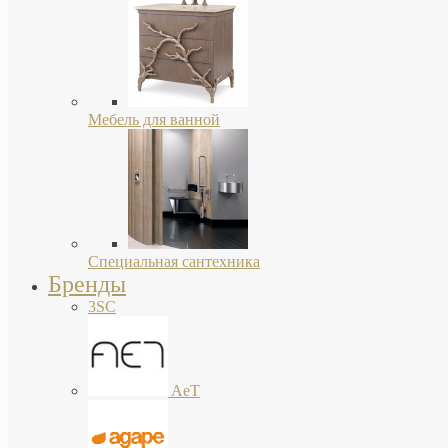
Мебель для ванной
Специальная сантехника
Бренды
3SC
AeT