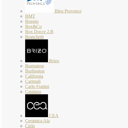
Bleu Provence
BMT
Bongio
Box&Co
Box Docce 2.B
Branchetti
Brizo
Bugnatese
Burlington
California
Carimali
Carlo Frattini
Catalano
CEA
Ceramica Ala
Cielo