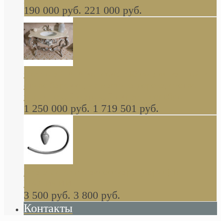
190 000 руб.
221 000 руб.
Gondola GAIA консоль 140 см для ванной в
стиле барокко, из массива дерева, светло
коричневый матовый окрас + серебро
1 250 000 руб.
1 719 501 руб.
Khala Colombo аксессуары (серия) В
НАЛИЧИИ
3 500 руб.
3 800 руб.
Контакты