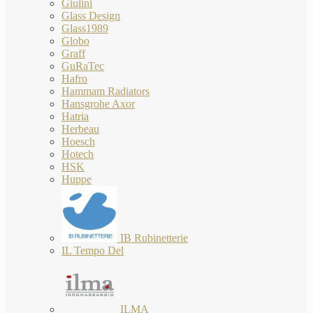
Giulini
Glass Design
Glass1989
Globo
Graff
GuRaTec
Hafro
Hammam Radiators
Hansgrohe Axor
Hatria
Herbeau
Hoesch
Hotech
HSK
Huppe
IB Rubinetterie
IL Tempo Del
ILMA