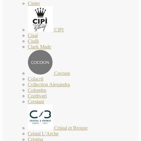
Cinier
CIPI
Cisal
Ciulli
Clark Made
Cocoon
Colacril
Collection Alexandra
Colombo
Cordivari
Crestani
Cristal et Bronze
Cristal L’Arche
Cristina