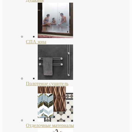
СПА зона
Полотенце сушитель
Отделочные материалы