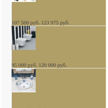
Cassia Duravit врезная сверху кухонная
керамическая мойка 1160 x 510 мм белая,
серая, черная, бежевая В НАЛИЧИИ
107 500 руб.
123 975 руб.
Cow ArtCeram унитаз навесной и биде
навесное КОМПЛЕКТ
95 000 руб.
120 000 руб.
Decorated Bathroom раковина овальная
встраиваемая для ванной с рисунком синяя
роза В НАЛИЧИИ