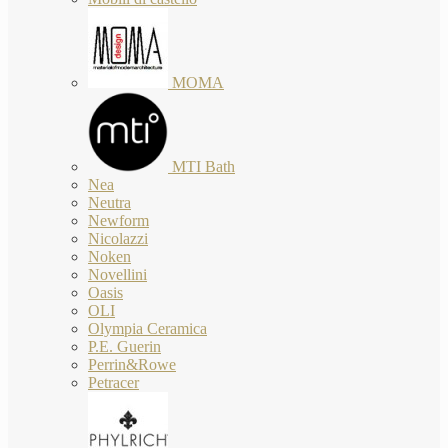
MOMA
MTI Bath
Nea
Neutra
Newform
Nicolazzi
Noken
Novellini
Oasis
OLI
Olympia Ceramica
P.E. Guerin
Perrin&Rowe
Petracer