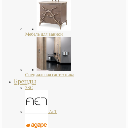
Мебель для ванной
Специальная сантехника
Бренды
3SC
AeT