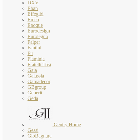
DXV
Eban
Effegibi
Emco
Epoque
Eurodesign
Eurolegno
Falper
Fantini
Fir
Flaminia
Fratelli Tosi
Gaia
Galassia
Gamadecor
GBgroup
Geberit
Geda
Gentry Home
Gessi
GioBagnara