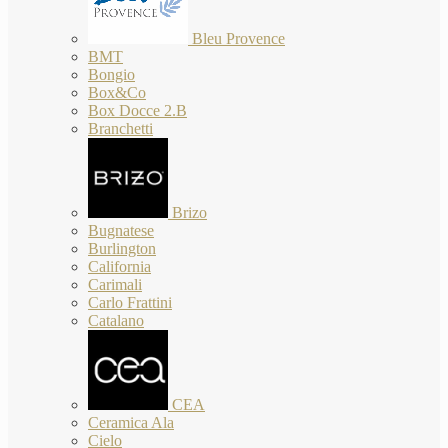
Bleu Provence
BMT
Bongio
Box&Co
Box Docce 2.B
Branchetti
Brizo
Bugnatese
Burlington
California
Carimali
Carlo Frattini
Catalano
CEA
Ceramica Ala
Cielo