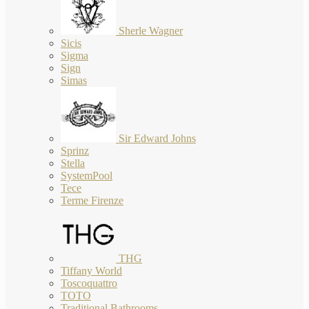
Sherle Wagner
Sicis
Sigma
Sign
Simas
Sir Edward Johns
Sprinz
Stella
SystemPool
Tece
Terme Firenze
THG
Tiffany World
Toscoquattro
TOTO
Traditional Bathrooms