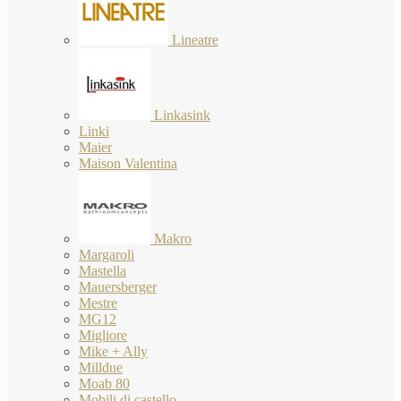
Lineatre
Linkasink
Linki
Maier
Maison Valentina
Makro
Margaroli
Mastella
Mauersberger
Mestre
MG12
Migliore
Mike + Ally
Milldue
Moab 80
Mobili di castello