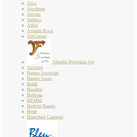
Arca
Arcahorn
Arcom
Ardeco
Arlex
Armani Roca
ArtCeram
Atlantis Porcelain Art
Azzurra
Bagno Associati
Bagno Sasso
Baldi
Bandini
Bellosta
BEMM
Berloni Bagno
Bette
Bianchini Capponi