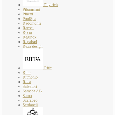
Phylrich
Pibamarmi
Pinetti
PoolSpa
Radomonte
Rapsel
Recor
Reginox
Repabad
Rexa design
Rifra
Riho
Ritmonio
Roca
Salvatori
Sameca AB
Samo
Scarabeo
Serdaneli