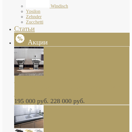
Windisch
Ypsilon
Zehnder
Zucchetti
Статьи
Акции
Butterfly Scarabeo КОМПЛЕКТ санфаянса
(унитаз и биде) напольные снаружи декор
глянцевая платина В НАЛИЧИИ
195 000 руб.
228 000 руб.