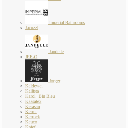
Imperial Bathrooms
Jacuzzi
Jandelle
JEE-O
Jorger
Kaldewei
Kallista
Karol | Blu Bleu
Kassatex
Kerasan
Kermi
Kerrock
Keuco
Knief