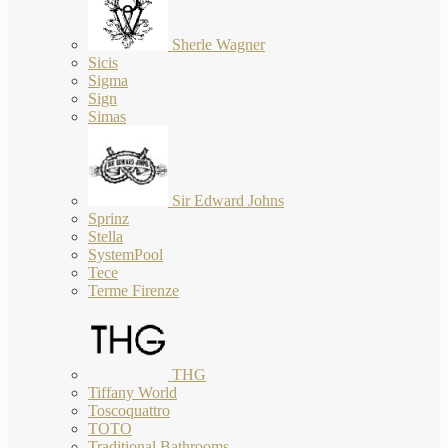
Sherle Wagner
Sicis
Sigma
Sign
Simas
Sir Edward Johns
Sprinz
Stella
SystemPool
Tece
Terme Firenze
THG
Tiffany World
Toscoquattro
TOTO
Traditional Bathrooms