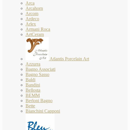
Arca
Arcahorn
Arcom
Ardeco
Arlex
Armani Roca
ArtCeram
Atlantis Porcelain Art
Azzurra
Bagno Associati
Bagno Sasso
Baldi
Bandini
Bellosta
BEMM
Berloni Bagno
Bette
Bianchini Capponi