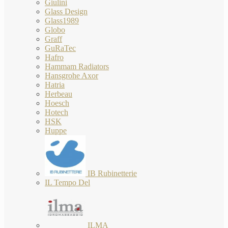
Giulini
Glass Design
Glass1989
Globo
Graff
GuRaTec
Hafro
Hammam Radiators
Hansgrohe Axor
Hatria
Herbeau
Hoesch
Hotech
HSK
Huppe
IB Rubinetterie
IL Tempo Del
ILMA