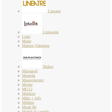
Lineatre
Linkasink
Linki
Maier
Maison Valentina
Makro
Margaroli
Mastella
Mauersberger
Mestre
MG12
Migliore
Mike + Ally
Milldue
Moab 80
Mobili di castello