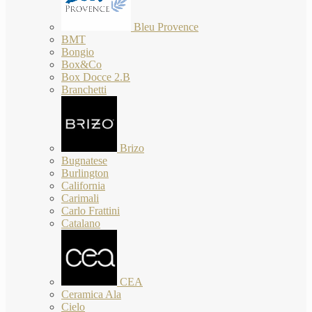
Bleu Provence
BMT
Bongio
Box&Co
Box Docce 2.B
Branchetti
Brizo
Bugnatese
Burlington
California
Carimali
Carlo Frattini
Catalano
CEA
Ceramica Ala
Cielo