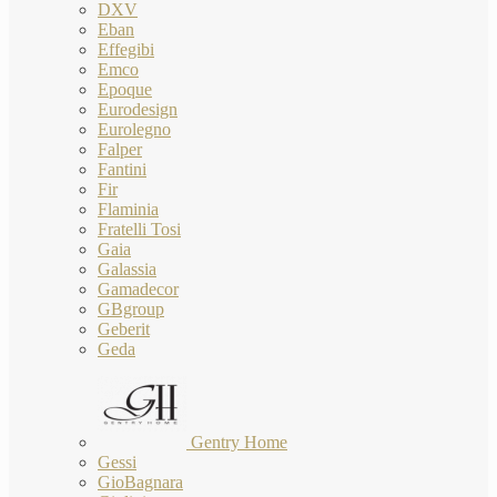
DXV
Eban
Effegibi
Emco
Epoque
Eurodesign
Eurolegno
Falper
Fantini
Fir
Flaminia
Fratelli Tosi
Gaia
Galassia
Gamadecor
GBgroup
Geberit
Geda
Gentry Home
Gessi
GioBagnara