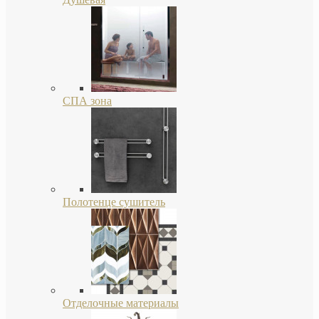
СПА зона
Полотенце сушитель
Отделочные материалы