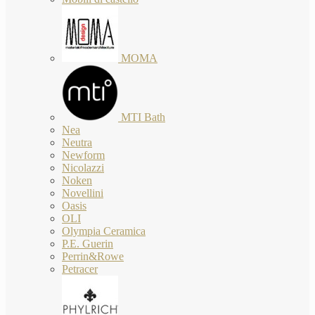
MOMA
MTI Bath
Nea
Neutra
Newform
Nicolazzi
Noken
Novellini
Oasis
OLI
Olympia Ceramica
P.E. Guerin
Perrin&Rowe
Petracer