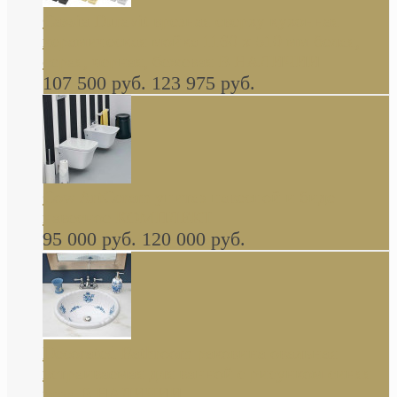
Cassia Duravit врезная сверху кухонная
керамическая мойка 1160 x 510 мм белая,
серая, черная, бежевая В НАЛИЧИИ
107 500 руб.
123 975 руб.
Cow ArtCeram унитаз навесной и биде
навесное КОМПЛЕКТ
95 000 руб.
120 000 руб.
Decorated Bathroom раковина овальная
встраиваемая для ванной с рисунком синяя
роза В НАЛИЧИИ