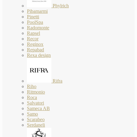
Phylrich
Pibamarmi
Pinetti
PoolSpa
Radomonte
Rapsel
Recor
Reginox
Repabad
Rexa design
Rifra
Riho
Ritmonio
Roca
Salvatori
Sameca AB
Samo
Scarabeo
Serdaneli