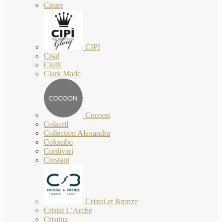
Cinier
CIPI
Cisal
Ciulli
Clark Made
Cocoon
Colacril
Collection Alexandra
Colombo
Cordivari
Crestani
Cristal et Bronze
Cristal L’Arche
Cristina