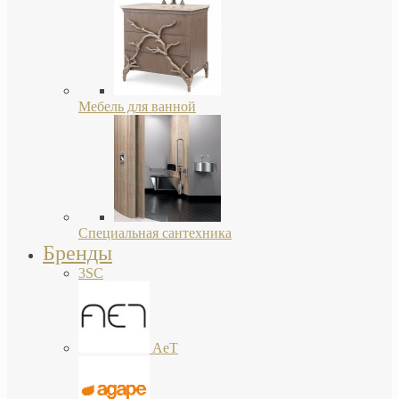
Мебель для ванной
Специальная сантехника
Бренды
3SC
AeT