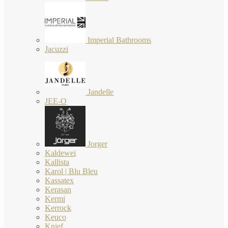
Imperial Bathrooms
Jacuzzi
Jandelle
JEE-O
Jorger
Kaldewei
Kallista
Karol | Blu Bleu
Kassatex
Kerasan
Kermi
Kerrock
Keuco
Knief