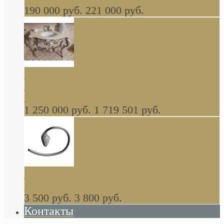
190 000 руб.
221 000 руб.
Gondola GAIA консоль 140 см для ванной в
стиле барокко, из массива дерева, светло
коричневый матовый окрас + серебро
1 250 000 руб.
1 719 501 руб.
Khala Colombo аксессуары (серия) В
НАЛИЧИИ
3 500 руб.
3 800 руб.
Контакты