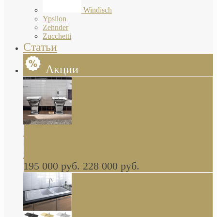
Windisch
Ypsilon
Zehnder
Zucchetti
Статьи
Акции
Butterfly Scarabeo КОМПЛЕКТ санфаянса
(унитаз и биде) напольные снаружи декор
глянцевая платина В НАЛИЧИИ
195 000 руб.
228 000 руб.