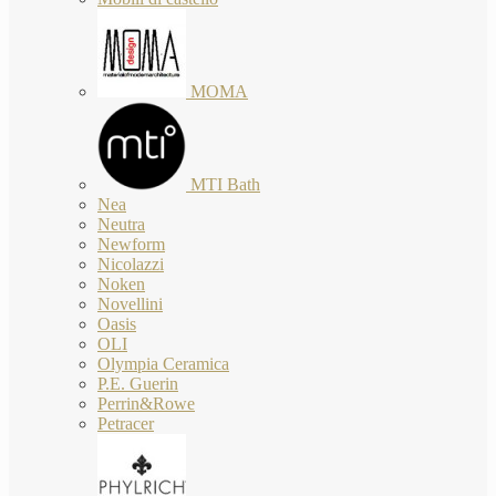
MOMA
MTI Bath
Nea
Neutra
Newform
Nicolazzi
Noken
Novellini
Oasis
OLI
Olympia Ceramica
P.E. Guerin
Perrin&Rowe
Petracer