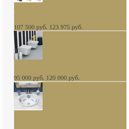
Cassia Duravit врезная сверху кухонная
керамическая мойка 1160 x 510 мм белая,
серая, черная, бежевая В НАЛИЧИИ
107 500 руб.
123 975 руб.
Cow ArtCeram унитаз навесной и биде
навесное КОМПЛЕКТ
95 000 руб.
120 000 руб.
Decorated Bathroom раковина овальная
встраиваемая для ванной с рисунком синяя
роза В НАЛИЧИИ