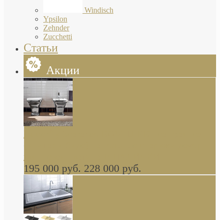
Windisch
Ypsilon
Zehnder
Zucchetti
Статьи
Акции
Butterfly Scarabeo КОМПЛЕКТ санфаянса
(унитаз и биде) напольные снаружи декор
глянцевая платина В НАЛИЧИИ
195 000 руб.
228 000 руб.