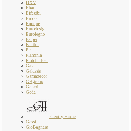
DXV
Eban
Effegibi
Emco
Epoque
Eurodesign
Eurolegno
Falper
Fantini
Fir
Flaminia
Fratelli Tosi
Gaia
Galassia
Gamadecor
GBgroup
Geberit
Geda
Gentry Home
Gessi
GioBagnara