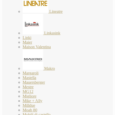
Lineatre
Linkasink
Linki
Maier
Maison Valentina
Makro
Margaroli
Mastella
Mauersberger
Mestre
MG12
Migliore
Mike + Ally
Milldue
Moab 80
Mobili di castello