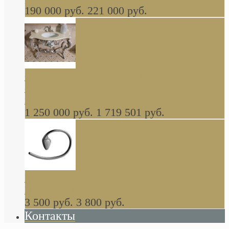
190 000 руб.
221 000 руб.
Gondola GAIA консоль 140 см для ванной в
стиле барокко, из массива дерева, светло
коричневый матовый окрас + серебро
1 250 000 руб.
1 719 501 руб.
Khala Colombo аксессуары (серия) В
НАЛИЧИИ
3 500 руб.
3 800 руб.
Контакты