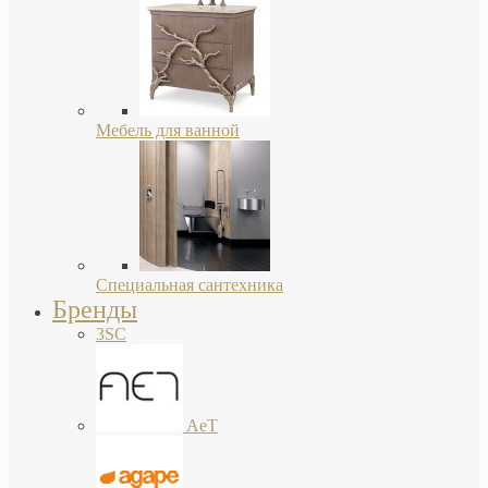
Мебель для ванной
Специальная сантехника
Бренды
3SC
AeT