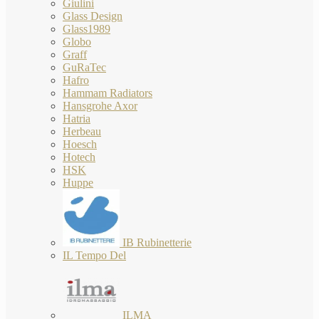
Giulini
Glass Design
Glass1989
Globo
Graff
GuRaTec
Hafro
Hammam Radiators
Hansgrohe Axor
Hatria
Herbeau
Hoesch
Hotech
HSK
Huppe
IB Rubinetterie
IL Tempo Del
ILMA