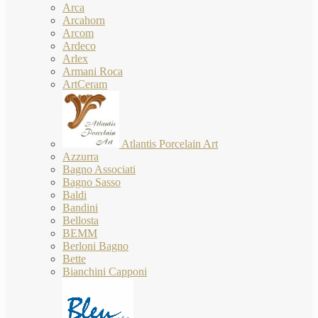
Arca
Arcahorn
Arcom
Ardeco
Arlex
Armani Roca
ArtCeram
Atlantis Porcelain Art
Azzurra
Bagno Associati
Bagno Sasso
Baldi
Bandini
Bellosta
BEMM
Berloni Bagno
Bette
Bianchini Capponi