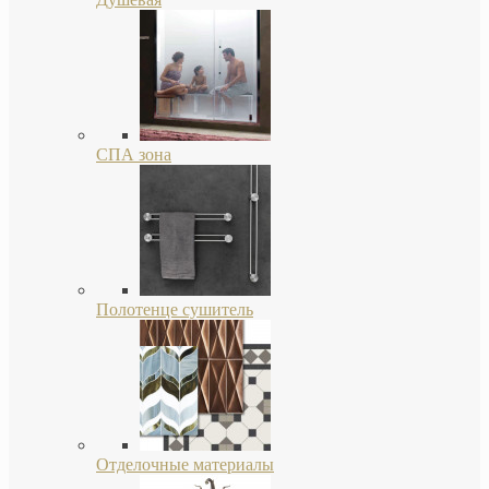
СПА зона
Полотенце сушитель
Отделочные материалы