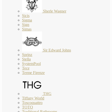
Sherle Wagner
Sicis
Sigma
Sign
Simas
Sir Edward Johns
Sprinz
Stella
SystemPool
Tece
Terme Firenze
THG
Tiffany World
Toscoquattro
TOTO
Traditional Bathrooms