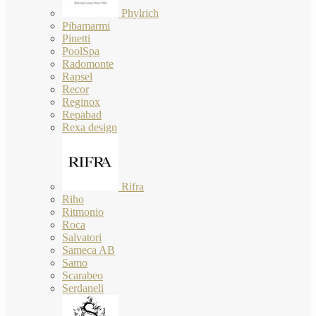
Phylrich
Pibamarmi
Pinetti
PoolSpa
Radomonte
Rapsel
Recor
Reginox
Repabad
Rexa design
Rifra
Riho
Ritmonio
Roca
Salvatori
Sameca AB
Samo
Scarabeo
Serdaneli