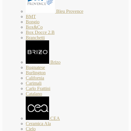
Bleu Provence
BMT
Bongio
Box&Co
Box Docce 2.B
Branchetti
Brizo
Bugnatese
Burlington
California
Carimali
Carlo Frattini
Catalano
CEA
Ceramica Ala
Cielo