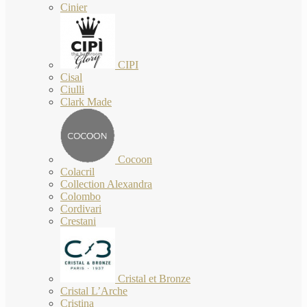
Cinier
CIPI
Cisal
Ciulli
Clark Made
Cocoon
Colacril
Collection Alexandra
Colombo
Cordivari
Crestani
Cristal et Bronze
Cristal L’Arche
Cristina