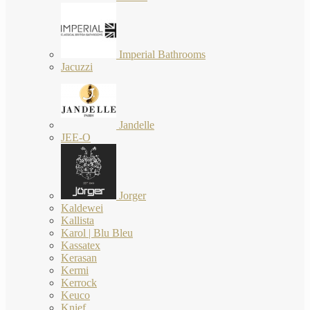
Imperial Bathrooms
Jacuzzi
Jandelle
JEE-O
Jorger
Kaldewei
Kallista
Karol | Blu Bleu
Kassatex
Kerasan
Kermi
Kerrock
Keuco
Knief