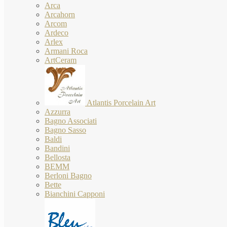
Arca
Arcahorn
Arcom
Ardeco
Arlex
Armani Roca
ArtCeram
Atlantis Porcelain Art
Azzurra
Bagno Associati
Bagno Sasso
Baldi
Bandini
Bellosta
BEMM
Berloni Bagno
Bette
Bianchini Capponi