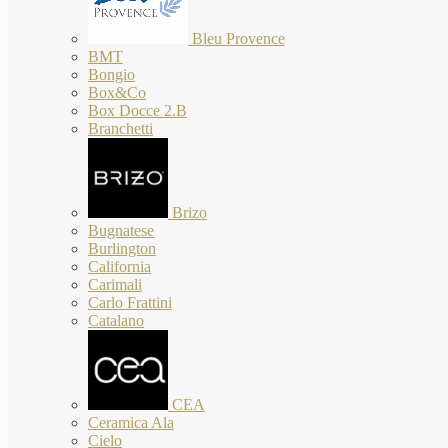
Bleu Provence
BMT
Bongio
Box&Co
Box Docce 2.B
Branchetti
Brizo
Bugnatese
Burlington
California
Carimali
Carlo Frattini
Catalano
CEA
Ceramica Ala
Cielo