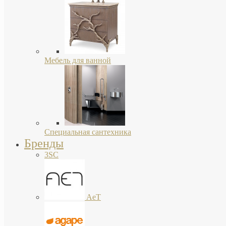
Мебель для ванной
Специальная сантехника
Бренды
3SC
AeT