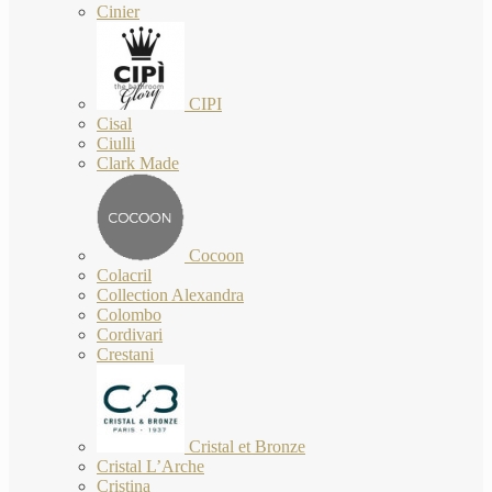
Cinier
CIPI
Cisal
Ciulli
Clark Made
Cocoon
Colacril
Collection Alexandra
Colombo
Cordivari
Crestani
Cristal et Bronze
Cristal L’Arche
Cristina