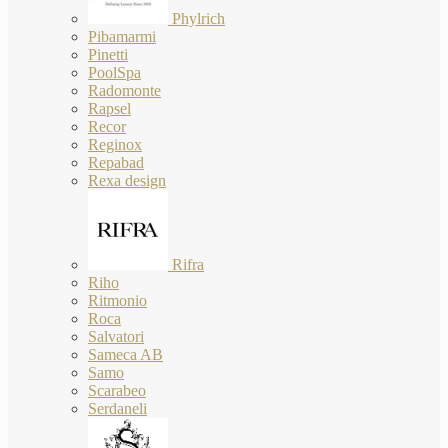
Phylrich
Pibamarmi
Pinetti
PoolSpa
Radomonte
Rapsel
Recor
Reginox
Repabad
Rexa design
Rifra
Riho
Ritmonio
Roca
Salvatori
Sameca AB
Samo
Scarabeo
Serdaneli