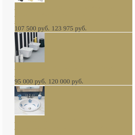
Cassia Duravit врезная сверху кухонная
керамическая мойка 1160 x 510 мм белая,
серая, черная, бежевая В НАЛИЧИИ
107 500 руб.
123 975 руб.
Cow ArtCeram унитаз навесной и биде
навесное КОМПЛЕКТ
95 000 руб.
120 000 руб.
Decorated Bathroom раковина овальная
встраиваемая для ванной с рисунком синяя
роза В НАЛИЧИИ