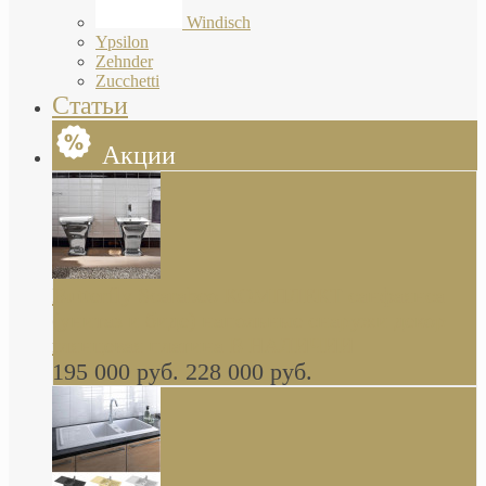
Windisch
Ypsilon
Zehnder
Zucchetti
Статьи
Акции
Butterfly Scarabeo КОМПЛЕКТ санфаянса
(унитаз и биде) напольные снаружи декор
глянцевая платина В НАЛИЧИИ
195 000 руб.
228 000 руб.