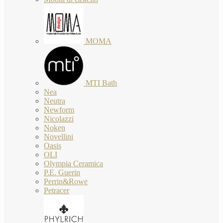
MOMA
MTI Bath
Nea
Neutra
Newform
Nicolazzi
Noken
Novellini
Oasis
OLI
Olympia Ceramica
P.E. Guerin
Perrin&Rowe
Petracer