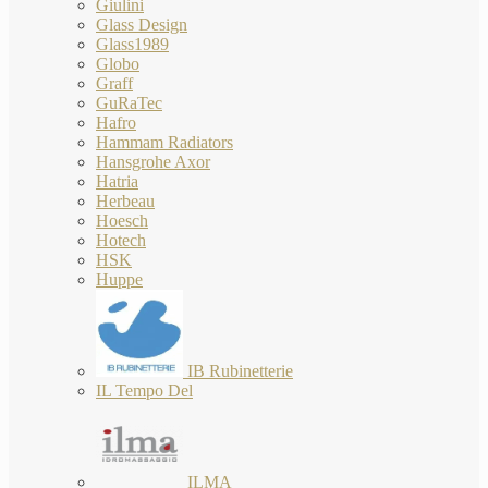
Giulini
Glass Design
Glass1989
Globo
Graff
GuRaTec
Hafro
Hammam Radiators
Hansgrohe Axor
Hatria
Herbeau
Hoesch
Hotech
HSK
Huppe
IB Rubinetterie
IL Tempo Del
ILMA