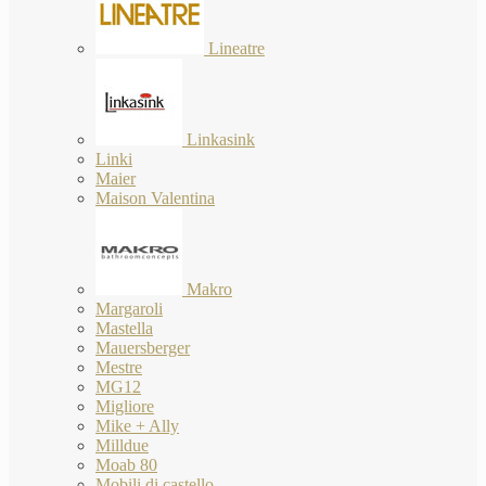
Lineatre
Linkasink
Linki
Maier
Maison Valentina
Makro
Margaroli
Mastella
Mauersberger
Mestre
MG12
Migliore
Mike + Ally
Milldue
Moab 80
Mobili di castello