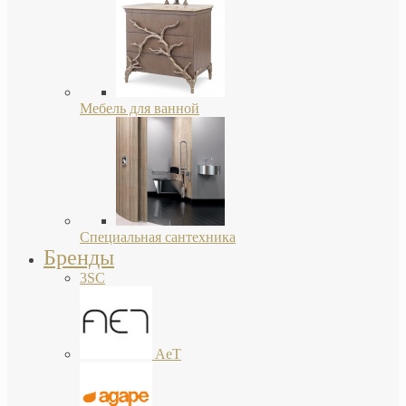
Мебель для ванной
Специальная сантехника
Бренды
3SC
AeT