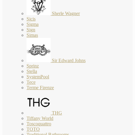
Sherle Wagner
Sicis
Sigma
Sign
Simas
Sir Edward Johns
Sprinz
Stella
SystemPool
Tece
Terme Firenze
THG
Tiffany World
Toscoquattro
TOTO
Traditional Bathrooms