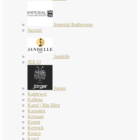
Imperial Bathrooms
Jacuzzi
Jandelle
JEE-O
Jorger
Kaldewei
Kallista
Karol | Blu Bleu
Kassatex
Kerasan
Kermi
Kerrock
Keuco
Knief