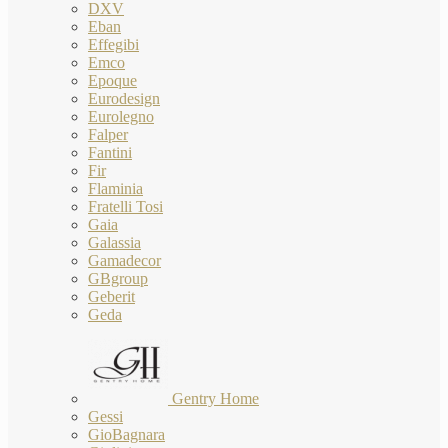
DXV
Eban
Effegibi
Emco
Epoque
Eurodesign
Eurolegno
Falper
Fantini
Fir
Flaminia
Fratelli Tosi
Gaia
Galassia
Gamadecor
GBgroup
Geberit
Geda
Gentry Home
Gessi
GioBagnara