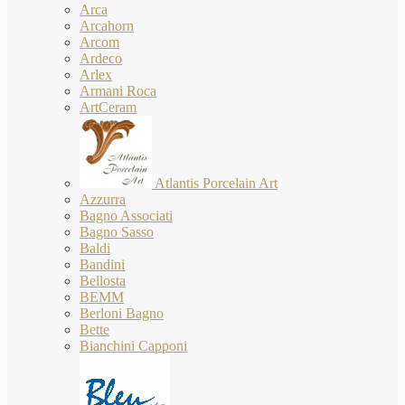
Arca
Arcahorn
Arcom
Ardeco
Arlex
Armani Roca
ArtCeram
Atlantis Porcelain Art
Azzurra
Bagno Associati
Bagno Sasso
Baldi
Bandini
Bellosta
BEMM
Berloni Bagno
Bette
Bianchini Capponi