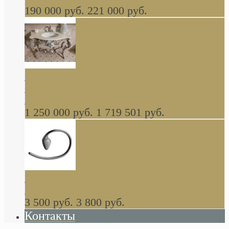
190 000 руб.
221 000 руб.
Gondola GAIA консоль 140 см для ванной в
стиле барокко, из массива дерева, светло
коричневый матовый окрас + серебро
1 250 000 руб.
1 719 501 руб.
Khala Colombo аксессуары (серия) В
НАЛИЧИИ
3 500 руб.
3 800 руб.
Контакты