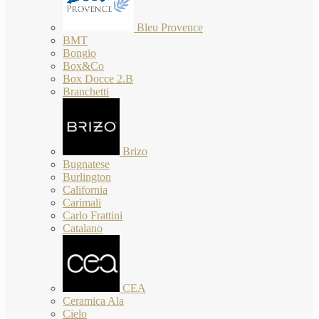
Bleu Provence
BMT
Bongio
Box&Co
Box Docce 2.B
Branchetti
Brizo
Bugnatese
Burlington
California
Carimali
Carlo Frattini
Catalano
CEA
Ceramica Ala
Cielo