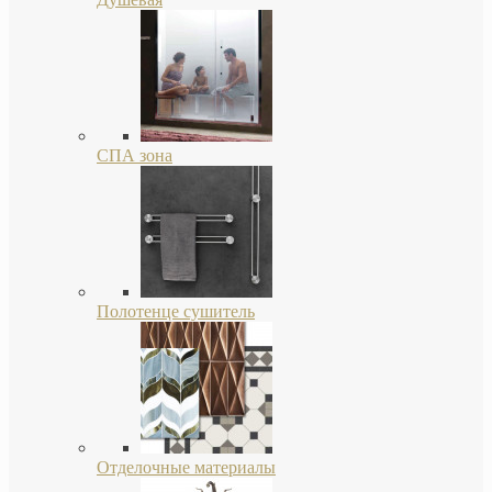
СПА зона
Полотенце сушитель
Отделочные материалы