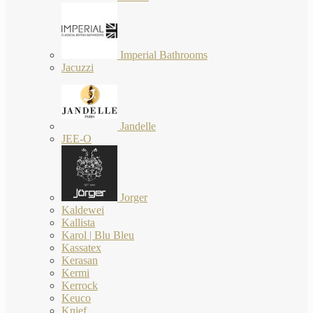
Imperial Bathrooms
Jacuzzi
Jandelle
JEE-O
Jorger
Kaldewei
Kallista
Karol | Blu Bleu
Kassatex
Kerasan
Kermi
Kerrock
Keuco
Knief