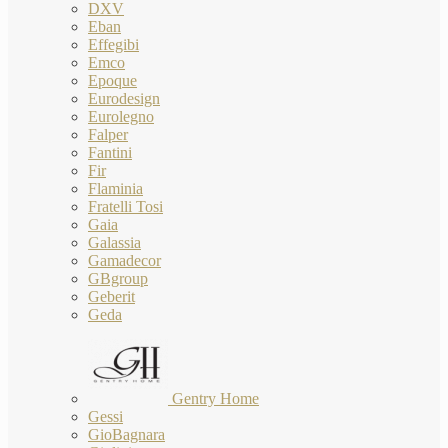
DXV
Eban
Effegibi
Emco
Epoque
Eurodesign
Eurolegno
Falper
Fantini
Fir
Flaminia
Fratelli Tosi
Gaia
Galassia
Gamadecor
GBgroup
Geberit
Geda
Gentry Home
Gessi
GioBagnara