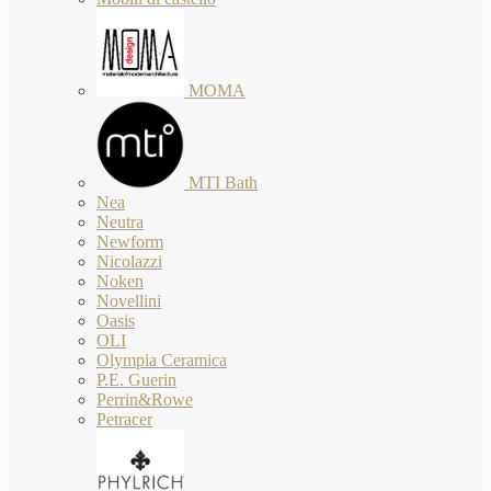
MOMA
MTI Bath
Nea
Neutra
Newform
Nicolazzi
Noken
Novellini
Oasis
OLI
Olympia Ceramica
P.E. Guerin
Perrin&Rowe
Petracer