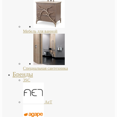
Мебель для ванной
Специальная сантехника
Бренды
3SC
AeT