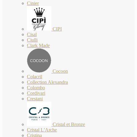
Cinier
CIPI
Cisal
Ciulli
Clark Made
Cocoon
Colacril
Collection Alexandra
Colombo
Cordivari
Crestani
Cristal et Bronze
Cristal L’Arche
Cristina