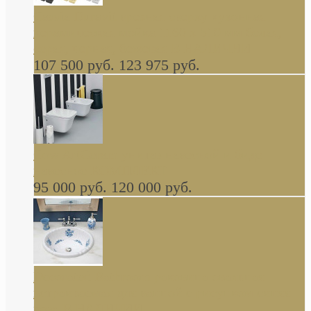
Cassia Duravit врезная сверху кухонная
керамическая мойка 1160 x 510 мм белая,
серая, черная, бежевая В НАЛИЧИИ
107 500 руб.
123 975 руб.
Cow ArtCeram унитаз навесной и биде
навесное КОМПЛЕКТ
95 000 руб.
120 000 руб.
Decorated Bathroom раковина овальная
встраиваемая для ванной с рисунком синяя
роза В НАЛИЧИИ