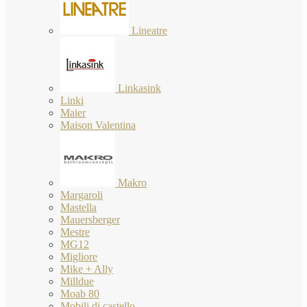
Lineatre
Linkasink
Linki
Maier
Maison Valentina
Makro
Margaroli
Mastella
Mauersberger
Mestre
MG12
Migliore
Mike + Ally
Milldue
Moab 80
Mobili di castello