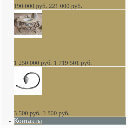
190 000 руб.
221 000 руб.
Gondola GAIA консоль 140 см для ванной в
стиле барокко, из массива дерева, светло
коричневый матовый окрас + серебро
1 250 000 руб.
1 719 501 руб.
Khala Colombo аксессуары (серия) В
НАЛИЧИИ
3 500 руб.
3 800 руб.
Контакты