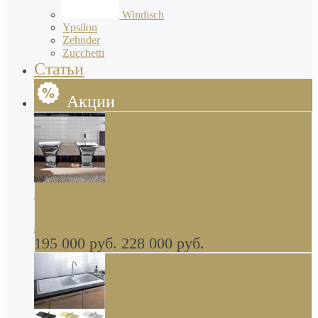
Windisch
Ypsilon
Zehnder
Zucchetti
Статьи
Акции
Butterfly Scarabeo КОМПЛЕКТ санфаянса
(унитаз и биде) напольные снаружи декор
глянцевая платина В НАЛИЧИИ
195 000 руб.
228 000 руб.