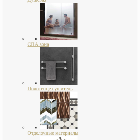
СПА зона
Полотенце сушитель
Отделочные материалы