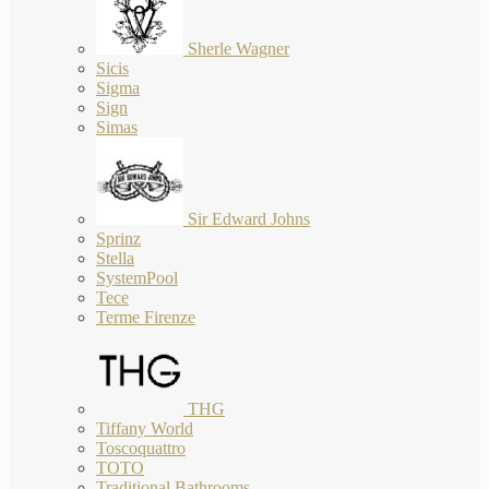
Sherle Wagner
Sicis
Sigma
Sign
Simas
Sir Edward Johns
Sprinz
Stella
SystemPool
Tece
Terme Firenze
THG
Tiffany World
Toscoquattro
TOTO
Traditional Bathrooms