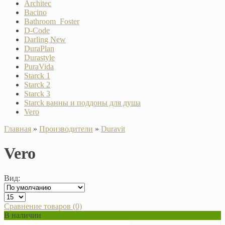
Architec
Bacino
Bathroom_Foster
D-Code
Darling New
DuraPlan
Durastyle
PuraVida
Starck 1
Starck 2
Starck 3
Starck ванны и поддоны для душа
Vero
Главная
»
Производители
»
Duravit
Vero
Вид:
Сравнение товаров (0)
В наличии