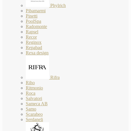
Phylrich
Pibamarmi
Pinetti
PoolSpa
Radomonte
Rapsel
Recor
Reginox
Repabad
Rexa design
Rifra
Riho
Ritmonio
Roca
Salvatori
Sameca AB
Samo
Scarabeo
Serdaneli