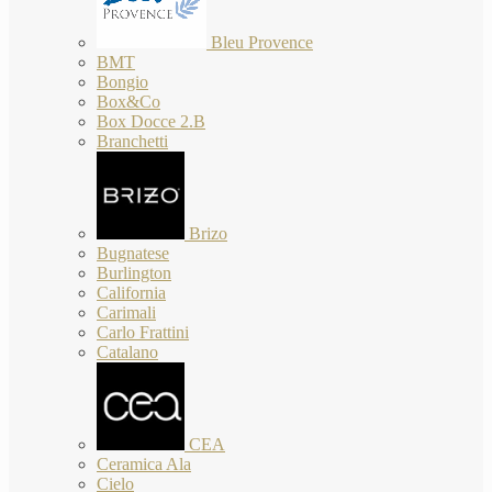
Bleu Provence
BMT
Bongio
Box&Co
Box Docce 2.B
Branchetti
Brizo
Bugnatese
Burlington
California
Carimali
Carlo Frattini
Catalano
CEA
Ceramica Ala
Cielo