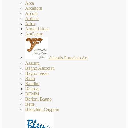
Arca
Arcahorn
Arcom
Ardeco
Arlex
Armani Roca
ArtCeram
Atlantis Porcelain Art
Azzurra
Bagno Associati
Bagno Sasso
Baldi
Bandini
Bellosta
BEMM
Berloni Bagno
Bette
Bianchini Capponi