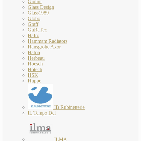
Giulini
Glass Design
Glass1989
Globo
Graff
GuRaTec
Hafro
Hammam Radiators
Hansgrohe Axor
Hatria
Herbeau
Hoesch
Hotech
HSK
Huppe
IB Rubinetterie
IL Tempo Del
ILMA