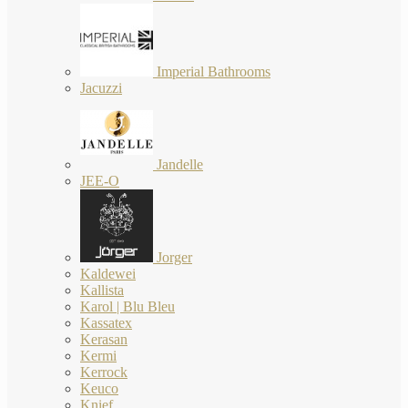
Imperial Bathrooms
Jacuzzi
Jandelle
JEE-O
Jorger
Kaldewei
Kallista
Karol | Blu Bleu
Kassatex
Kerasan
Kermi
Kerrock
Keuco
Knief