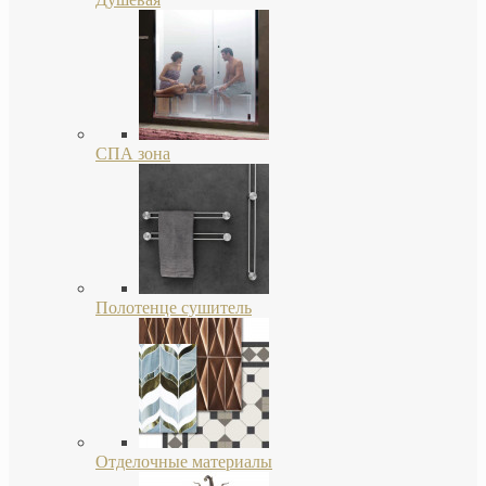
СПА зона
Полотенце сушитель
Отделочные материалы