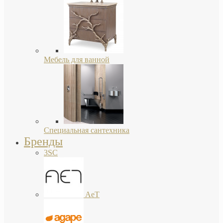
Мебель для ванной
Специальная сантехника
Бренды
3SC
AeT