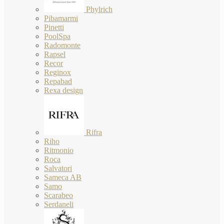
Phylrich
Pibamarmi
Pinetti
PoolSpa
Radomonte
Rapsel
Recor
Reginox
Repabad
Rexa design
Rifra
Riho
Ritmonio
Roca
Salvatori
Sameca AB
Samo
Scarabeo
Serdaneli