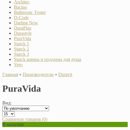
Architec
Bacino
Bathroom_Foster
D-Code
Darling New
DuraPlan
Durastyle
PuraVida
Starck 1
Starck 2
Starck 3
Starck ванны и поддоны для душа
Vero
Главная
»
Производители
»
Duravit
PuraVida
Вид:
Сравнение товаров (0)
В наличии