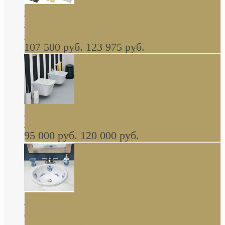
Cassia Duravit врезная сверху кухонная
керамическая мойка 1160 x 510 мм белая,
серая, черная, бежевая В НАЛИЧИИ
107 500 руб.
123 975 руб.
Cow ArtCeram унитаз навесной и биде
навесное КОМПЛЕКТ
95 000 руб.
120 000 руб.
Decorated Bathroom раковина овальная
встраиваемая для ванной с рисунком синяя
роза В НАЛИЧИИ