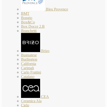
Bleu Provence
BMT
Bongio
Box&Co
Box Docce 2.B
Branchetti
Brizo
Bugnatese
Burlington
California
Carimali
Carlo Frattini
Catalano
CEA
Ceramica Ala
Cielo