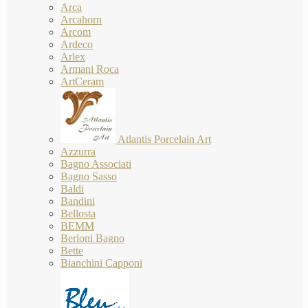
Arca
Arcahorn
Arcom
Ardeco
Arlex
Armani Roca
ArtCeram
Atlantis Porcelain Art
Azzurra
Bagno Associati
Bagno Sasso
Baldi
Bandini
Bellosta
BEMM
Berloni Bagno
Bette
Bianchini Capponi