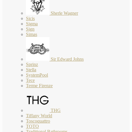
Sherle Wagner
Sicis
Sigma
Sign
Simas
Sir Edward Johns
Sprinz
Stella
SystemPool
Tece
Terme Firenze
THG
Tiffany World
Toscoquattro
TOTO
Traditional Bathrooms