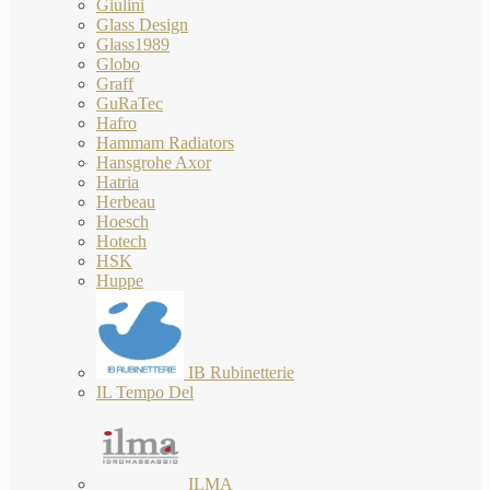
Giulini
Glass Design
Glass1989
Globo
Graff
GuRaTec
Hafro
Hammam Radiators
Hansgrohe Axor
Hatria
Herbeau
Hoesch
Hotech
HSK
Huppe
IB Rubinetterie
IL Tempo Del
ILMA