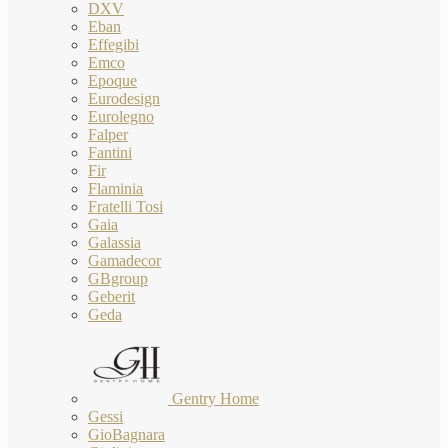
DXV
Eban
Effegibi
Emco
Epoque
Eurodesign
Eurolegno
Falper
Fantini
Fir
Flaminia
Fratelli Tosi
Gaia
Galassia
Gamadecor
GBgroup
Geberit
Geda
Gentry Home
Gessi
GioBagnara