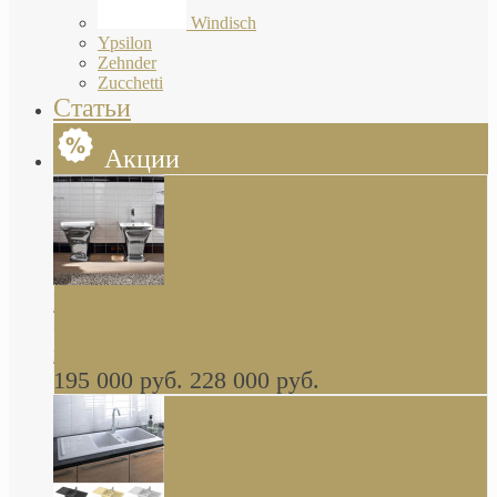
Windisch
Ypsilon
Zehnder
Zucchetti
Статьи
Акции
Butterfly Scarabeo КОМПЛЕКТ санфаянса
(унитаз и биде) напольные снаружи декор
глянцевая платина В НАЛИЧИИ
195 000 руб.
228 000 руб.