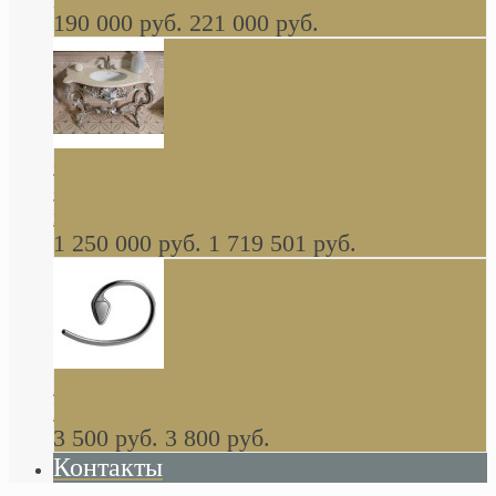
190 000 руб.
221 000 руб.
Gondola GAIA консоль 140 см для ванной в
стиле барокко, из массива дерева, светло
коричневый матовый окрас + серебро
1 250 000 руб.
1 719 501 руб.
Khala Colombo аксессуары (серия) В
НАЛИЧИИ
3 500 руб.
3 800 руб.
Контакты