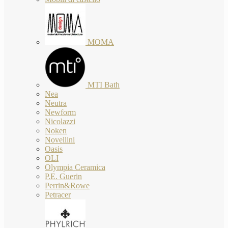
MOMA
MTI Bath
Nea
Neutra
Newform
Nicolazzi
Noken
Novellini
Oasis
OLI
Olympia Ceramica
P.E. Guerin
Perrin&Rowe
Petracer