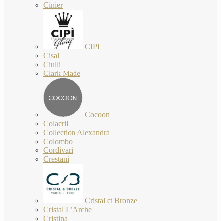
Cinier
CIPI
Cisal
Ciulli
Clark Made
Cocoon
Colacril
Collection Alexandra
Colombo
Cordivari
Crestani
Cristal et Bronze
Cristal L’Arche
Cristina