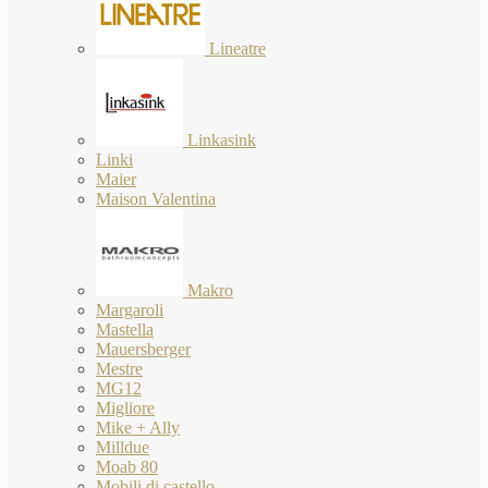
Lineatre
Linkasink
Linki
Maier
Maison Valentina
Makro
Margaroli
Mastella
Mauersberger
Mestre
MG12
Migliore
Mike + Ally
Milldue
Moab 80
Mobili di castello