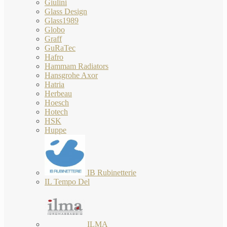
Giulini
Glass Design
Glass1989
Globo
Graff
GuRaTec
Hafro
Hammam Radiators
Hansgrohe Axor
Hatria
Herbeau
Hoesch
Hotech
HSK
Huppe
IB Rubinetterie
IL Tempo Del
ILMA