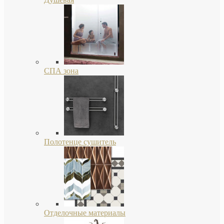
СПА зона
Полотенце сушитель
Отделочные материалы