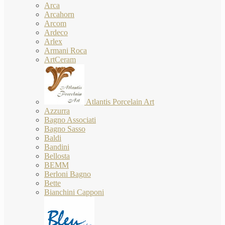
Arca
Arcahorn
Arcom
Ardeco
Arlex
Armani Roca
ArtCeram
Atlantis Porcelain Art
Azzurra
Bagno Associati
Bagno Sasso
Baldi
Bandini
Bellosta
BEMM
Berloni Bagno
Bette
Bianchini Capponi