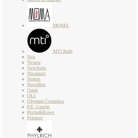
MOMA
MTI Bath
Nea
Neutra
Newform
Nicolazzi
Noken
Novellini
Oasis
OLI
Olympia Ceramica
P.E. Guerin
Perrin&Rowe
Petracer