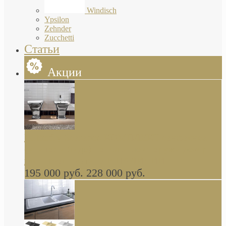
Windisch
Ypsilon
Zehnder
Zucchetti
Статьи
Акции
Butterfly Scarabeo КОМПЛЕКТ санфаянса
(унитаз и биде) напольные снаружи декор
глянцевая платина В НАЛИЧИИ
195 000 руб.
228 000 руб.