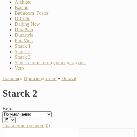
Architec
Bacino
Bathroom_Foster
D-Code
Darling New
DuraPlan
Durastyle
PuraVida
Starck 1
Starck 2
Starck 3
Starck ванны и поддоны для душа
Vero
Главная
»
Производители
»
Duravit
Starck 2
Вид:
Сравнение товаров (0)