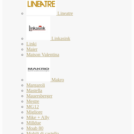
Lineatre
Linkasink
Linki
Maier
Maison Valentina
Makro
Margaroli
Mastella
Mauersberger
Mestre
MG12
Migliore
Mike + Ally
Milldue
Moab 80
Mobili di castello