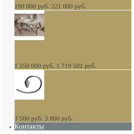
190 000 руб.
221 000 руб.
Gondola GAIA консоль 140 см для ванной в
стиле барокко, из массива дерева, светло
коричневый матовый окрас + серебро
1 250 000 руб.
1 719 501 руб.
Khala Colombo аксессуары (серия) В
НАЛИЧИИ
3 500 руб.
3 800 руб.
Контакты