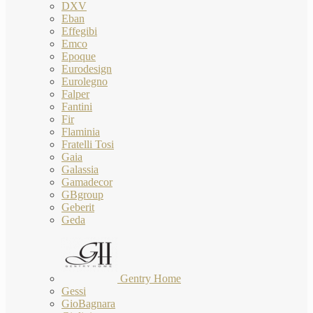
DXV
Eban
Effegibi
Emco
Epoque
Eurodesign
Eurolegno
Falper
Fantini
Fir
Flaminia
Fratelli Tosi
Gaia
Galassia
Gamadecor
GBgroup
Geberit
Geda
Gentry Home
Gessi
GioBagnara