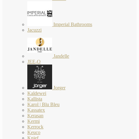
Imperial Bathrooms
Jacuzzi
Jandelle
JEE-O
Jorger
Kaldewei
Kallista
Karol | Blu Bleu
Kassatex
Kerasan
Kermi
Kerrock
Keuco
Knief