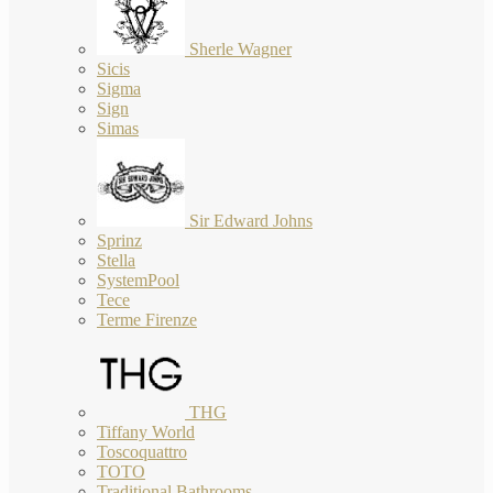
Sherle Wagner
Sicis
Sigma
Sign
Simas
Sir Edward Johns
Sprinz
Stella
SystemPool
Tece
Terme Firenze
THG
Tiffany World
Toscoquattro
TOTO
Traditional Bathrooms