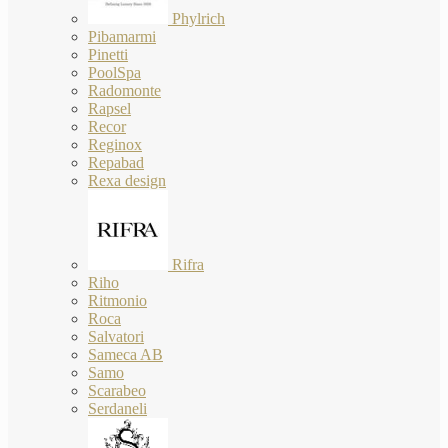
Phylrich
Pibamarmi
Pinetti
PoolSpa
Radomonte
Rapsel
Recor
Reginox
Repabad
Rexa design
Rifra
Riho
Ritmonio
Roca
Salvatori
Sameca AB
Samo
Scarabeo
Serdaneli