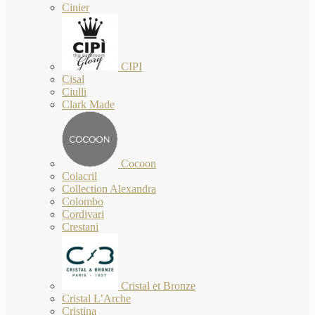
Cinier
CIPI
Cisal
Ciulli
Clark Made
Cocoon
Colacril
Collection Alexandra
Colombo
Cordivari
Crestani
Cristal et Bronze
Cristal L’Arche
Cristina