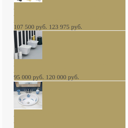
Cassia Duravit врезная сверху кухонная
керамическая мойка 1160 x 510 мм белая,
серая, черная, бежевая В НАЛИЧИИ
107 500 руб.
123 975 руб.
Cow ArtCeram унитаз навесной и биде
навесное КОМПЛЕКТ
95 000 руб.
120 000 руб.
Decorated Bathroom раковина овальная
встраиваемая для ванной с рисунком синяя
роза В НАЛИЧИИ