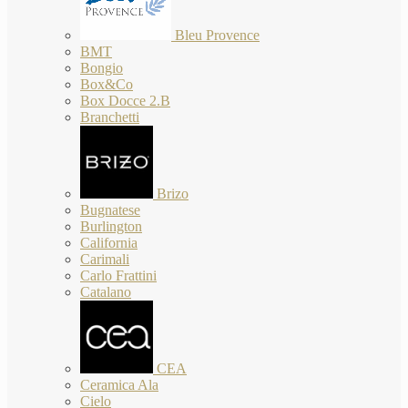
Bleu Provence
BMT
Bongio
Box&Co
Box Docce 2.B
Branchetti
Brizo
Bugnatese
Burlington
California
Carimali
Carlo Frattini
Catalano
CEA
Ceramica Ala
Cielo