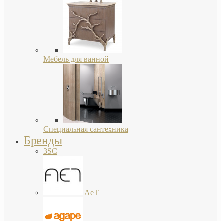
Мебель для ванной
Специальная сантехника
Бренды
3SC
AeT