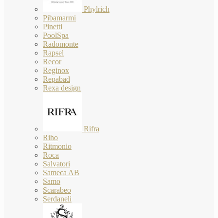
Phylrich
Pibamarmi
Pinetti
PoolSpa
Radomonte
Rapsel
Recor
Reginox
Repabad
Rexa design
Rifra
Riho
Ritmonio
Roca
Salvatori
Sameca AB
Samo
Scarabeo
Serdaneli