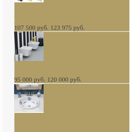
Cassia Duravit врезная сверху кухонная
керамическая мойка 1160 x 510 мм белая,
серая, черная, бежевая В НАЛИЧИИ
107 500 руб.
123 975 руб.
Cow ArtCeram унитаз навесной и биде
навесное КОМПЛЕКТ
95 000 руб.
120 000 руб.
Decorated Bathroom раковина овальная
встраиваемая для ванной с рисунком синяя
роза В НАЛИЧИИ