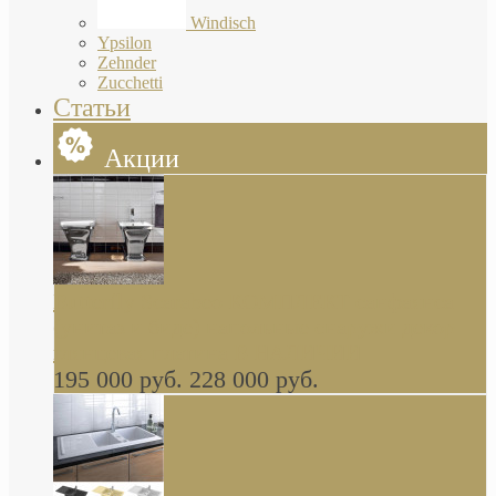
Windisch
Ypsilon
Zehnder
Zucchetti
Статьи
Акции
Butterfly Scarabeo КОМПЛЕКТ санфаянса
(унитаз и биде) напольные снаружи декор
глянцевая платина В НАЛИЧИИ
195 000 руб.
228 000 руб.