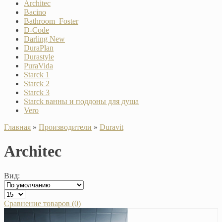
Architec
Bacino
Bathroom_Foster
D-Code
Darling New
DuraPlan
Durastyle
PuraVida
Starck 1
Starck 2
Starck 3
Starck ванны и поддоны для душа
Vero
Главная
»
Производители
»
Duravit
Architec
Вид:
Сравнение товаров (0)