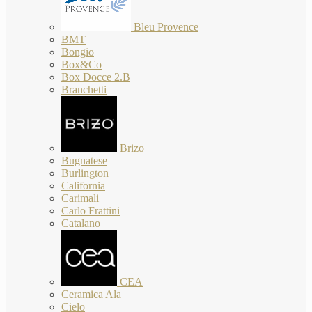
Bleu Provence
BMT
Bongio
Box&Co
Box Docce 2.B
Branchetti
Brizo
Bugnatese
Burlington
California
Carimali
Carlo Frattini
Catalano
CEA
Ceramica Ala
Cielo