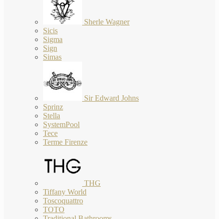
Sherle Wagner
Sicis
Sigma
Sign
Simas
Sir Edward Johns
Sprinz
Stella
SystemPool
Tece
Terme Firenze
THG
Tiffany World
Toscoquattro
TOTO
Traditional Bathrooms