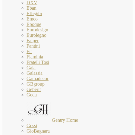
DXV
Eban
Effegibi
Emco
Epoque
Eurodesign
Eurolegno
Falper
Fantini
Fir
Flaminia
Fratelli Tosi
Gaia
Galassia
Gamadecor
GBgroup
Geberit
Geda
Gentry Home
Gessi
GioBagnara