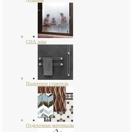
СПА зона
Полотенце сушитель
Отделочные материалы