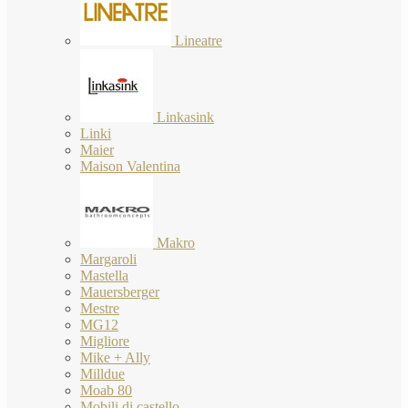
Lineatre
Linkasink
Linki
Maier
Maison Valentina
Makro
Margaroli
Mastella
Mauersberger
Mestre
MG12
Migliore
Mike + Ally
Milldue
Moab 80
Mobili di castello