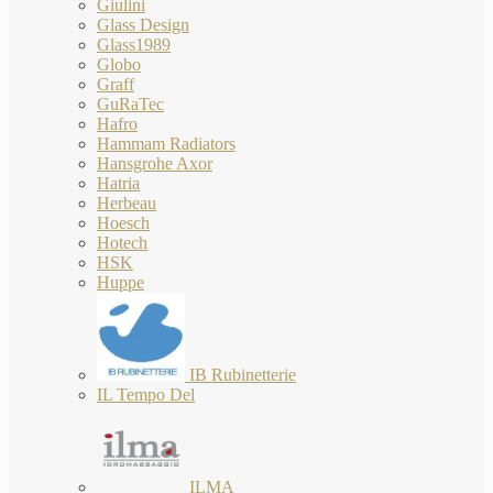
Giulini
Glass Design
Glass1989
Globo
Graff
GuRaTec
Hafro
Hammam Radiators
Hansgrohe Axor
Hatria
Herbeau
Hoesch
Hotech
HSK
Huppe
IB Rubinetterie
IL Tempo Del
ILMA