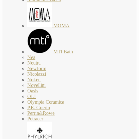
MOMA
MTI Bath
Nea
Neutra
Newform
Nicolazzi
Noken
Novellini
Oasis
OLI
Olympia Ceramica
P.E. Guerin
Perrin&Rowe
Petracer