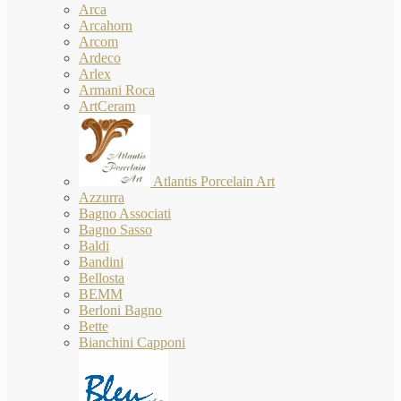
Arca
Arcahorn
Arcom
Ardeco
Arlex
Armani Roca
ArtCeram
Atlantis Porcelain Art
Azzurra
Bagno Associati
Bagno Sasso
Baldi
Bandini
Bellosta
BEMM
Berloni Bagno
Bette
Bianchini Capponi