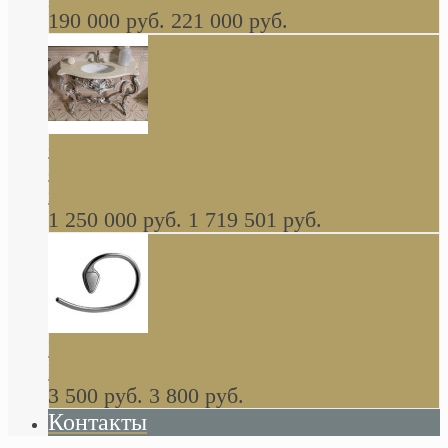
190 000 руб.
221 000 руб.
Gondola GAIA консоль 140 см для ванной в
стиле барокко, из массива дерева, светло
коричневый матовый окрас + серебро
1 250 000 руб.
1 719 501 руб.
Khala Colombo аксессуары (серия) В
НАЛИЧИИ
3 500 руб.
3 800 руб.
Контакты