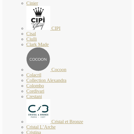
Cinier
CIPI
Cisal
Ciulli
Clark Made
Cocoon
Colacril
Collection Alexandra
Colombo
Cordivari
Crestani
Cristal et Bronze
Cristal L’Arche
Cristina