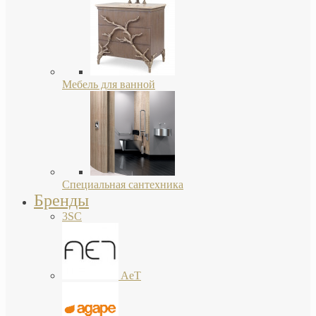
Мебель для ванной
Специальная сантехника
Бренды
3SC
AeT