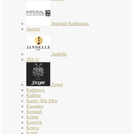
Imperial Bathrooms
Jacuzzi
Jandelle
JEE-O
Jorger
Kaldewei
Kallista
Karol | Blu Bleu
Kassatex
Kerasan
Kermi
Kerrock
Keuco
Knief