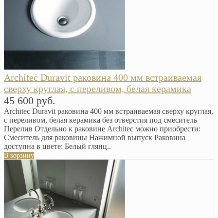
Arсhitec Duravit раковина 400 мм встраиваемая
сверху круглая, с переливом, белая керамика
45 600 руб.
Arсhitec Duravit раковина 400 мм встраиваемая сверху круглая,
с переливом, белая керамика без отверстия под смеситель
Перелив Отдельно к раковине Arсhitec можно приобрести:
Смеситель для раковины Нажимной выпуск Раковина
доступна в цвете: Белый глянц..
В корзину