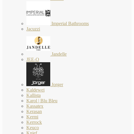
Imperial Bathrooms
Jacuzzi
Jandelle
JEE-O
Jorger
Kaldewei
Kallista
Karol | Blu Bleu
Kassatex
Kerasan
Kermi
Kerrock
Keuco
Knief