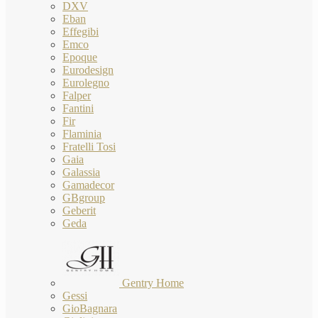
DXV
Eban
Effegibi
Emco
Epoque
Eurodesign
Eurolegno
Falper
Fantini
Fir
Flaminia
Fratelli Tosi
Gaia
Galassia
Gamadecor
GBgroup
Geberit
Geda
Gentry Home
Gessi
GioBagnara