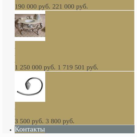
190 000 руб.
221 000 руб.
Gondola GAIA консоль 140 см для ванной в
стиле барокко, из массива дерева, светло
коричневый матовый окрас + серебро
1 250 000 руб.
1 719 501 руб.
Khala Colombo аксессуары (серия) В
НАЛИЧИИ
3 500 руб.
3 800 руб.
Контакты