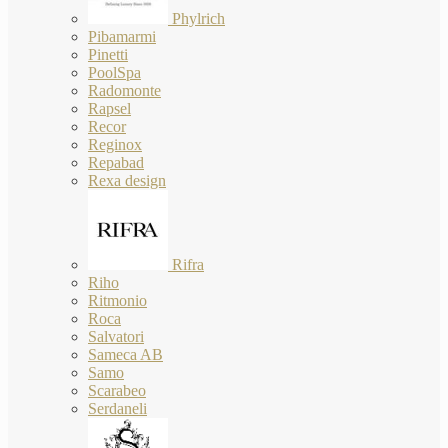
Phylrich
Pibamarmi
Pinetti
PoolSpa
Radomonte
Rapsel
Recor
Reginox
Repabad
Rexa design
Rifra
Riho
Ritmonio
Roca
Salvatori
Sameca AB
Samo
Scarabeo
Serdaneli