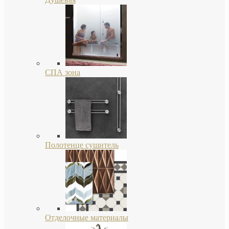
СПА зона
Полотенце сушитель
Отделочные материалы