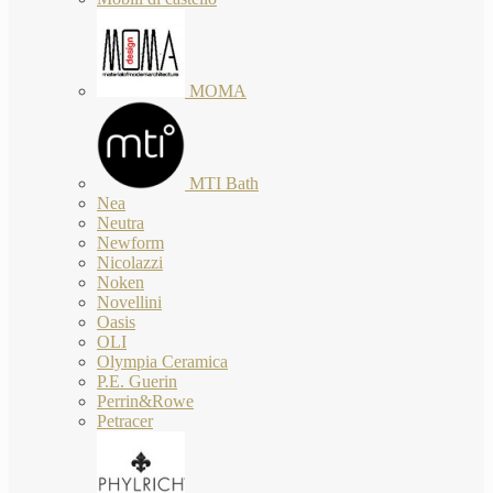
MOMA
MTI Bath
Nea
Neutra
Newform
Nicolazzi
Noken
Novellini
Oasis
OLI
Olympia Ceramica
P.E. Guerin
Perrin&Rowe
Petracer