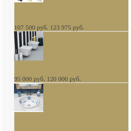
Cassia Duravit врезная сверху кухонная
керамическая мойка 1160 x 510 мм белая,
серая, черная, бежевая В НАЛИЧИИ
107 500 руб.
123 975 руб.
Cow ArtCeram унитаз навесной и биде
навесное КОМПЛЕКТ
95 000 руб.
120 000 руб.
Decorated Bathroom раковина овальная
встраиваемая для ванной с рисунком синяя
роза В НАЛИЧИИ