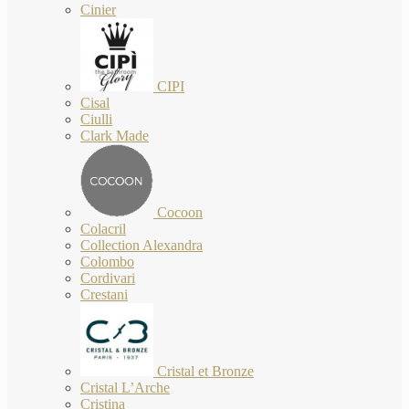
Cinier
CIPI
Cisal
Ciulli
Clark Made
Cocoon
Colacril
Collection Alexandra
Colombo
Cordivari
Crestani
Cristal et Bronze
Cristal L’Arche
Cristina