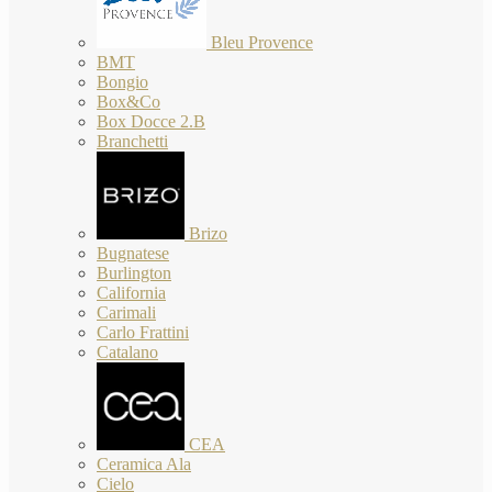
Bleu Provence
BMT
Bongio
Box&Co
Box Docce 2.B
Branchetti
Brizo
Bugnatese
Burlington
California
Carimali
Carlo Frattini
Catalano
CEA
Ceramica Ala
Cielo