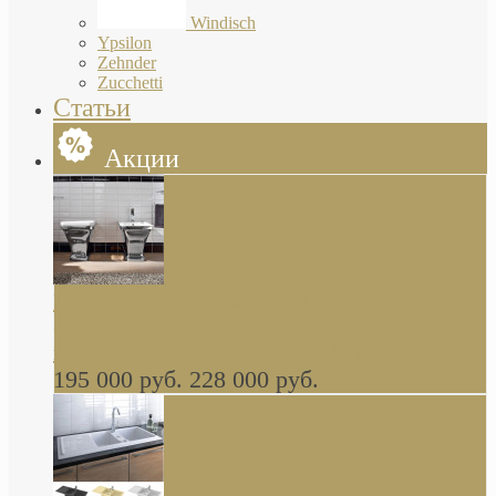
Windisch
Ypsilon
Zehnder
Zucchetti
Статьи
Акции
Butterfly Scarabeo КОМПЛЕКТ санфаянса
(унитаз и биде) напольные снаружи декор
глянцевая платина В НАЛИЧИИ
195 000 руб.
228 000 руб.