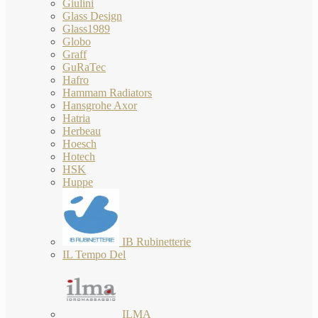
Giulini
Glass Design
Glass1989
Globo
Graff
GuRaTec
Hafro
Hammam Radiators
Hansgrohe Axor
Hatria
Herbeau
Hoesch
Hotech
HSK
Huppe
IB Rubinetterie
IL Tempo Del
ILMA