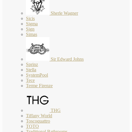
Sherle Wagner
Sicis
Sigma
Sign
Simas
Sir Edward Johns
Sprinz
Stella
SystemPool
Tece
Terme Firenze
THG
Tiffany World
Toscoquattro
TOTO
Traditional Bathrooms