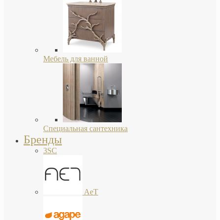
Мебель для ванной
Специальная сантехника
Бренды
3SC
AeT