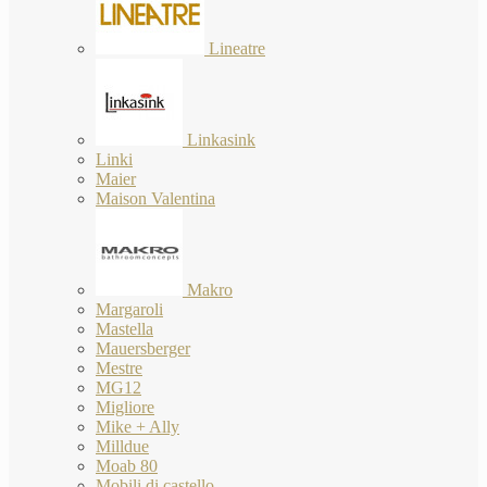
Lineatre
Linkasink
Linki
Maier
Maison Valentina
Makro
Margaroli
Mastella
Mauersberger
Mestre
MG12
Migliore
Mike + Ally
Milldue
Moab 80
Mobili di castello