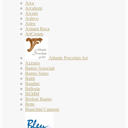
Arca
Arcahorn
Arcom
Ardeco
Arlex
Armani Roca
ArtCeram
Atlantis Porcelain Art
Azzurra
Bagno Associati
Bagno Sasso
Baldi
Bandini
Bellosta
BEMM
Berloni Bagno
Bette
Bianchini Capponi