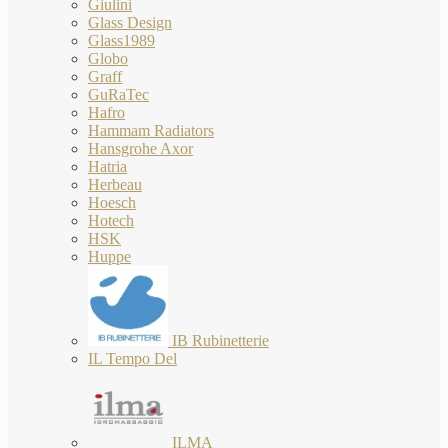
Giulini
Glass Design
Glass1989
Globo
Graff
GuRaTec
Hafro
Hammam Radiators
Hansgrohe Axor
Hatria
Herbeau
Hoesch
Hotech
HSK
Huppe
IB Rubinetterie
IL Tempo Del
ILMA