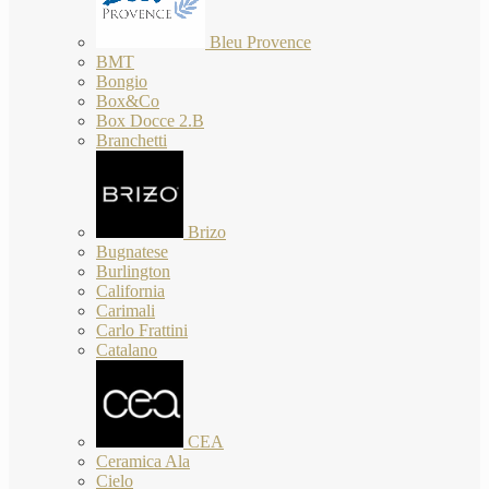
Bleu Provence
BMT
Bongio
Box&Co
Box Docce 2.B
Branchetti
Brizo
Bugnatese
Burlington
California
Carimali
Carlo Frattini
Catalano
CEA
Ceramica Ala
Cielo