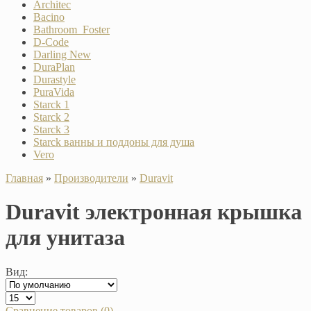
Architec
Bacino
Bathroom_Foster
D-Code
Darling New
DuraPlan
Durastyle
PuraVida
Starck 1
Starck 2
Starck 3
Starck ванны и поддоны для душа
Vero
Главная
»
Производители
»
Duravit
Duravit электронная крышка
для унитаза
Вид:
Сравнение товаров (0)