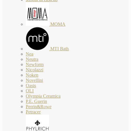
MOMA
MTI Bath
Nea
Neutra
Newform
Nicolazzi
Noken
Novellini
Oasis
OLI
Olympia Ceramica
P.E. Guerin
Perrin&Rowe
Petracer