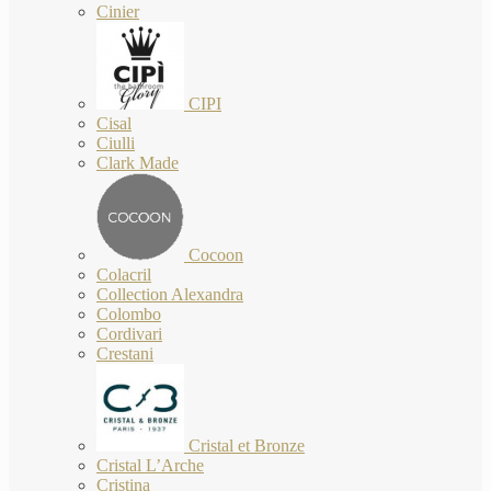
Cinier
CIPI
Cisal
Ciulli
Clark Made
Cocoon
Colacril
Collection Alexandra
Colombo
Cordivari
Crestani
Cristal et Bronze
Cristal L’Arche
Cristina