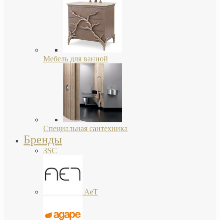
Мебель для ванной
Специальная сантехника
Бренды
3SC
AeT