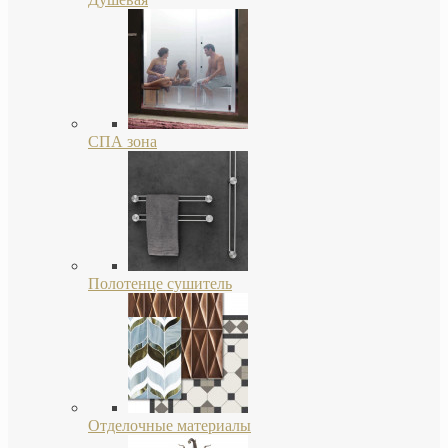
СПА зона
Полотенце сушитель
Отделочные материалы