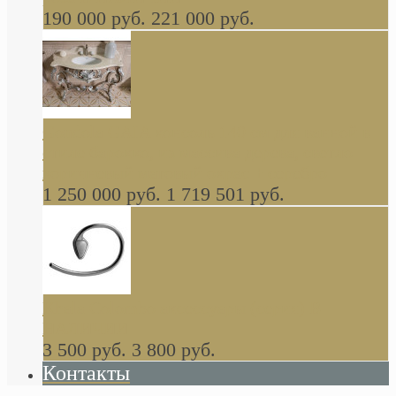
190 000 руб.
221 000 руб.
Gondola GAIA консоль 140 см для ванной в
стиле барокко, из массива дерева, светло
коричневый матовый окрас + серебро
1 250 000 руб.
1 719 501 руб.
Khala Colombo аксессуары (серия) В
НАЛИЧИИ
3 500 руб.
3 800 руб.
Контакты