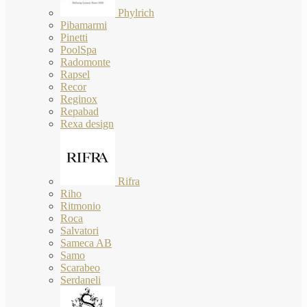
Phylrich
Pibamarmi
Pinetti
PoolSpa
Radomonte
Rapsel
Recor
Reginox
Repabad
Rexa design
Rifra
Riho
Ritmonio
Roca
Salvatori
Sameca AB
Samo
Scarabeo
Serdaneli