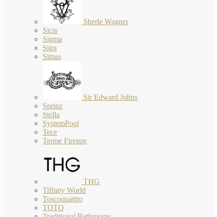
Sherle Wagner
Sicis
Sigma
Sign
Simas
Sir Edward Johns
Sprinz
Stella
SystemPool
Tece
Terme Firenze
THG
Tiffany World
Toscoquattro
TOTO
Traditional Bathrooms