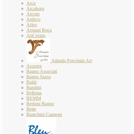
Arca
Arcahorn
Arcom
Ardeco
Arlex
Armani Roca
ArtCeram
Atlantis Porcelain Art
Azzurra
Bagno Associati
Bagno Sasso
Baldi
Bandini
Bellosta
BEMM
Berloni Bagno
Bette
Bianchini Capponi