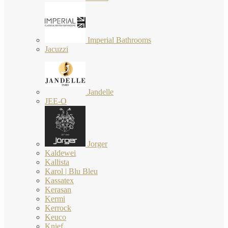
Imperial Bathrooms
Jacuzzi
Jandelle
JEE-O
Jorger
Kaldewei
Kallista
Karol | Blu Bleu
Kassatex
Kerasan
Kermi
Kerrock
Keuco
Knief