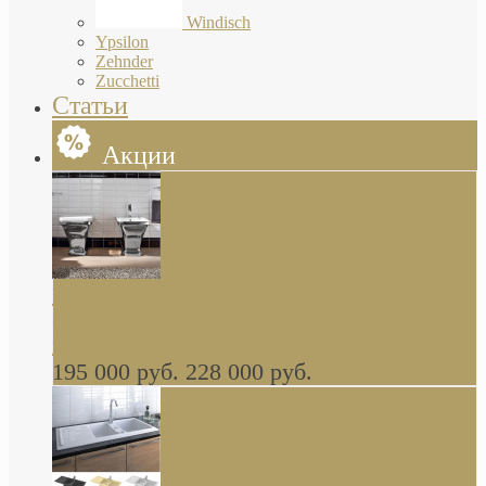
Windisch
Ypsilon
Zehnder
Zucchetti
Статьи
Акции
Butterfly Scarabeo КОМПЛЕКТ санфаянса
(унитаз и биде) напольные снаружи декор
глянцевая платина В НАЛИЧИИ
195 000 руб.
228 000 руб.