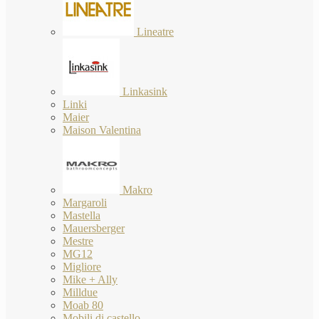
Lineatre
Linkasink
Linki
Maier
Maison Valentina
Makro
Margaroli
Mastella
Mauersberger
Mestre
MG12
Migliore
Mike + Ally
Milldue
Moab 80
Mobili di castello