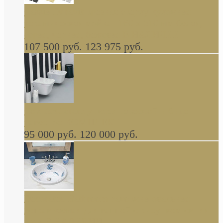
Cassia Duravit врезная сверху кухонная
керамическая мойка 1160 x 510 мм белая,
серая, черная, бежевая В НАЛИЧИИ
107 500 руб.
123 975 руб.
Cow ArtCeram унитаз навесной и биде
навесное КОМПЛЕКТ
95 000 руб.
120 000 руб.
Decorated Bathroom раковина овальная
встраиваемая для ванной с рисунком синяя
роза В НАЛИЧИИ