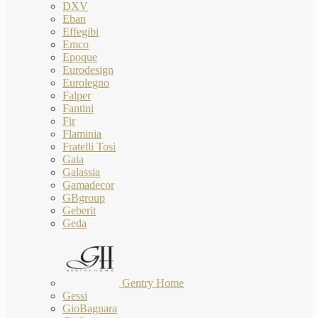
DXV
Eban
Effegibi
Emco
Epoque
Eurodesign
Eurolegno
Falper
Fantini
Fir
Flaminia
Fratelli Tosi
Gaia
Galassia
Gamadecor
GBgroup
Geberit
Geda
Gentry Home
Gessi
GioBagnara