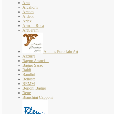
Arca
Arcahorn
Arcom
Ardeco
Arlex
Armani Roca
ArtCeram
Atlantis Porcelain Art
Azzurra
Bagno Associati
Bagno Sasso
Baldi
Bandini
Bellosta
BEMM
Berloni Bagno
Bette
Bianchini Capponi