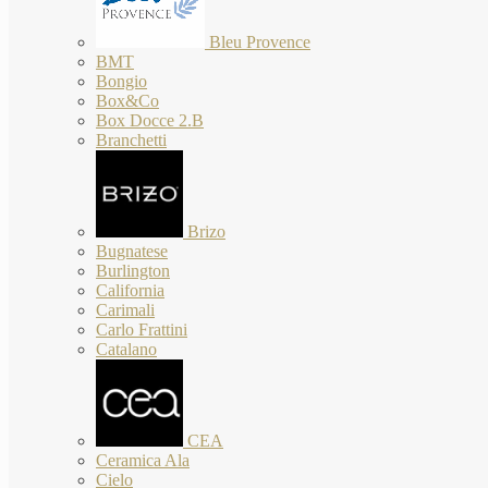
Bleu Provence
BMT
Bongio
Box&Co
Box Docce 2.B
Branchetti
Brizo
Bugnatese
Burlington
California
Carimali
Carlo Frattini
Catalano
CEA
Ceramica Ala
Cielo