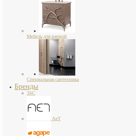
Мебель для ванной
Специальная сантехника
Бренды
3SC
AeT