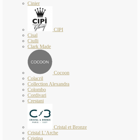
Cinier
CIPI
Cisal
Ciulli
Clark Made
Cocoon
Colacril
Collection Alexandra
Colombo
Cordivari
Crestani
Cristal et Bronze
Cristal L’Arche
Cristina