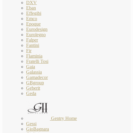
DXV
Eban
Effegibi
Emco
Epoque
Eurodesign
Eurolegno
Falper
Fantini
Fir
Flaminia
Fratelli Tosi
Gaia
Galassia
Gamadecor
GBgroup
Geberit
Geda
Gentry Home
Gessi
GioBagnara