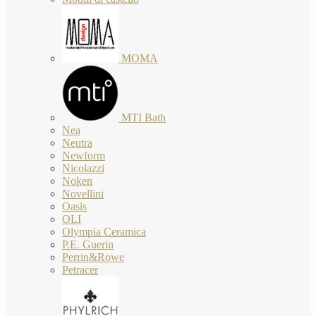
MOMA
MTI Bath
Nea
Neutra
Newform
Nicolazzi
Noken
Novellini
Oasis
OLI
Olympia Ceramica
P.E. Guerin
Perrin&Rowe
Petracer