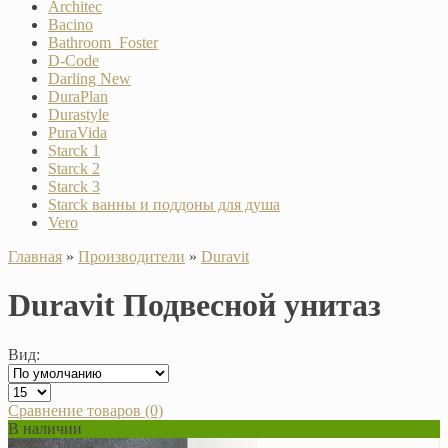
Architec
Bacino
Bathroom_Foster
D-Code
Darling New
DuraPlan
Durastyle
PuraVida
Starck 1
Starck 2
Starck 3
Starck ванны и поддоны для душа
Vero
Главная
»
Производители
»
Duravit
Duravit Подвесной унитаз
Вид:
Сравнение товаров (0)
В наличии