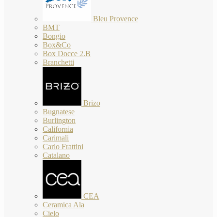
Bleu Provence
BMT
Bongio
Box&Co
Box Docce 2.B
Branchetti
Brizo
Bugnatese
Burlington
California
Carimali
Carlo Frattini
Catalano
CEA
Ceramica Ala
Cielo