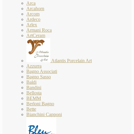
Arca
Arcahorn
Arcom
Ardeco
Arlex
Armani Roca
ArtCeram
Atlantis Porcelain Art
Azzurra
Bagno Associati
Bagno Sasso
Baldi
Bandini
Bellosta
BEMM
Berloni Bagno
Bette
Bianchini Capponi