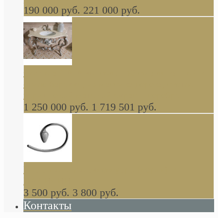
190 000 руб.
221 000 руб.
Gondola GAIA консоль 140 см для ванной в
стиле барокко, из массива дерева, светло
коричневый матовый окрас + серебро
1 250 000 руб.
1 719 501 руб.
Khala Colombo аксессуары (серия) В
НАЛИЧИИ
3 500 руб.
3 800 руб.
Контакты