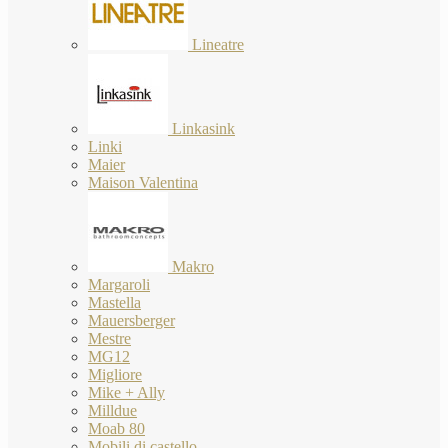
Lineatre
Linkasink
Linki
Maier
Maison Valentina
Makro
Margaroli
Mastella
Mauersberger
Mestre
MG12
Migliore
Mike + Ally
Milldue
Moab 80
Mobili di castello