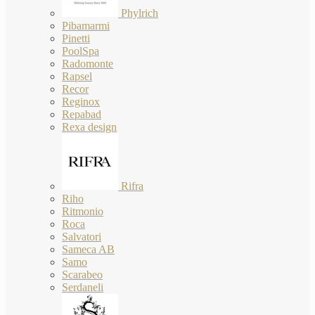
Phylrich
Pibamarmi
Pinetti
PoolSpa
Radomonte
Rapsel
Recor
Reginox
Repabad
Rexa design
Rifra
Riho
Ritmonio
Roca
Salvatori
Sameca AB
Samo
Scarabeo
Serdaneli