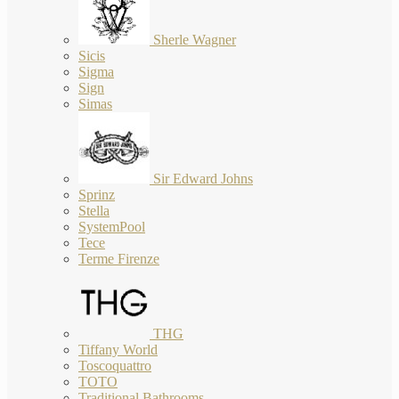
Sherle Wagner
Sicis
Sigma
Sign
Simas
Sir Edward Johns
Sprinz
Stella
SystemPool
Tece
Terme Firenze
THG
Tiffany World
Toscoquattro
TOTO
Traditional Bathrooms