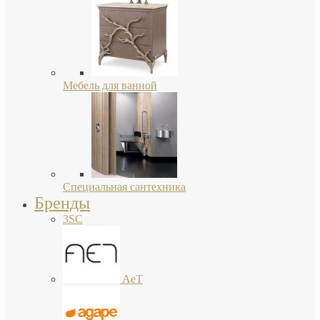
Мебель для ванной
Специальная сантехника
Бренды
3SC
AeT