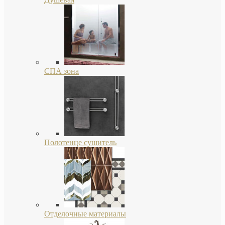
СПА зона
Полотенце сушитель
Отделочные материалы