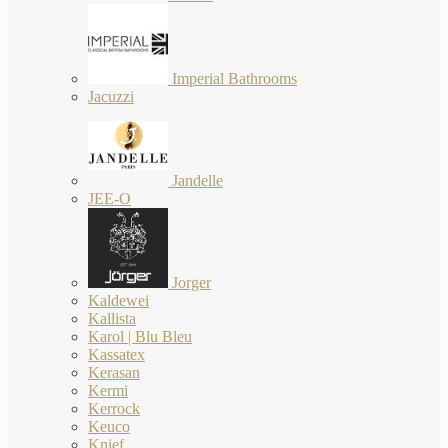
Imperial Bathrooms
Jacuzzi
Jandelle
JEE-O
Jorger
Kaldewei
Kallista
Karol | Blu Bleu
Kassatex
Kerasan
Kermi
Kerrock
Keuco
Knief