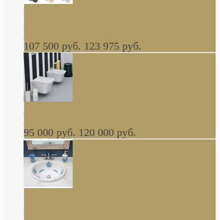
Cassia Duravit врезная сверху кухонная
керамическая мойка 1160 x 510 мм белая,
серая, черная, бежевая В НАЛИЧИИ
107 500 руб.
123 975 руб.
Cow ArtCeram унитаз навесной и биде
навесное КОМПЛЕКТ
95 000 руб.
120 000 руб.
Decorated Bathroom раковина овальная
встраиваемая для ванной с рисунком синяя
роза В НАЛИЧИИ