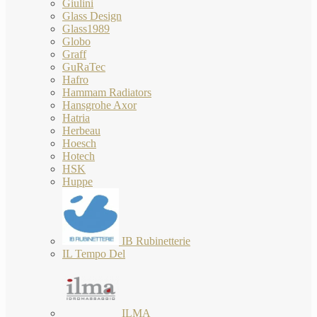
Giulini
Glass Design
Glass1989
Globo
Graff
GuRaTec
Hafro
Hammam Radiators
Hansgrohe Axor
Hatria
Herbeau
Hoesch
Hotech
HSK
Huppe
IB Rubinetterie
IL Tempo Del
ILMA