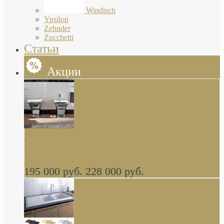
Windisch
Ypsilon
Zehnder
Zucchetti
Статьи
Акции
Butterfly Scarabeo КОМПЛЕКТ санфаянса
(унитаз и биде) напольные снаружи декор
глянцевая платина В НАЛИЧИИ
195 000 руб.
228 000 руб.