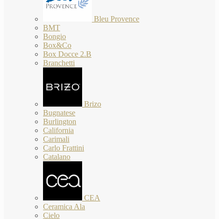
Bleu Provence
BMT
Bongio
Box&Co
Box Docce 2.B
Branchetti
Brizo
Bugnatese
Burlington
California
Carimali
Carlo Frattini
Catalano
CEA
Ceramica Ala
Cielo