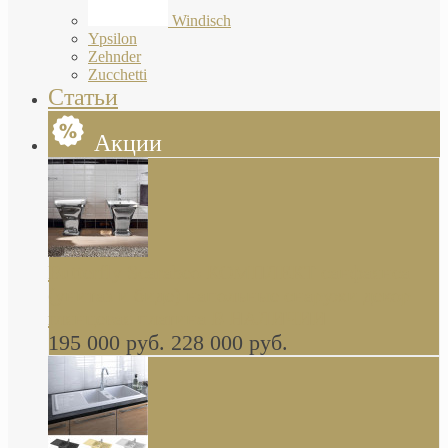
Windisch
Ypsilon
Zehnder
Zucchetti
Статьи
Акции
Butterfly Scarabeo КОМПЛЕКТ санфаянса
(унитаз и биде) напольные снаружи декор
глянцевая платина В НАЛИЧИИ
195 000 руб.
228 000 руб.