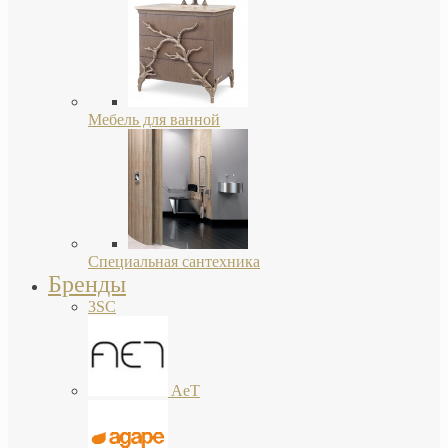
Мебель для ванной
Специальная сантехника
Бренды
3SC
AeT