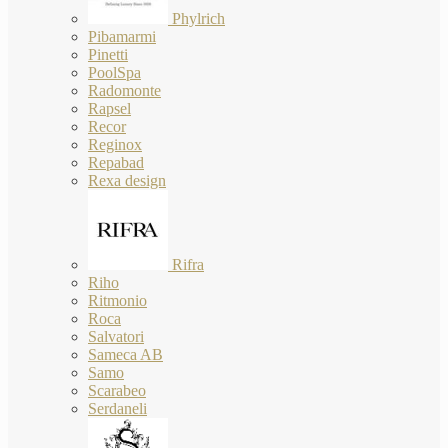
Phylrich
Pibamarmi
Pinetti
PoolSpa
Radomonte
Rapsel
Recor
Reginox
Repabad
Rexa design
Rifra
Riho
Ritmonio
Roca
Salvatori
Sameca AB
Samo
Scarabeo
Serdaneli