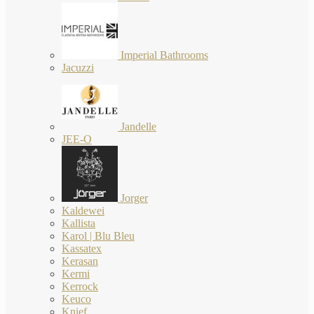
Imperial Bathrooms
Jacuzzi
Jandelle
JEE-O
Jorger
Kaldewei
Kallista
Karol | Blu Bleu
Kassatex
Kerasan
Kermi
Kerrock
Keuco
Knief