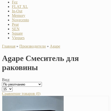
Fez
FLAT XL
In-Out
Memory
Novecento
Pear
SEN
Square
Vieques
Главная
»
Производители
»
Agape
Agape Смеситель для
раковины
Вид:
Сравнение товаров (0)