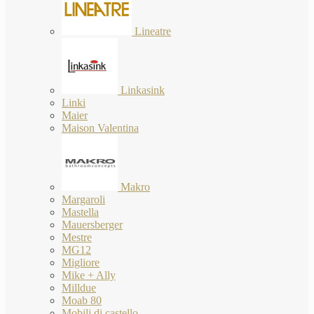
Lineatre
Linkasink
Linki
Maier
Maison Valentina
Makro
Margaroli
Mastella
Mauersberger
Mestre
MG12
Migliore
Mike + Ally
Milldue
Moab 80
Mobili di castello