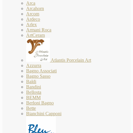
Arca
Arcahorn
Arcom
Ardeco
Arlex
Armani Roca
ArtCeram
Atlantis Porcelain Art
Azzurra
Bagno Associati
Bagno Sasso
Baldi
Bandini
Bellosta
BEMM
Berloni Bagno
Bette
Bianchini Capponi