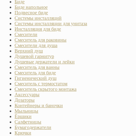
Биде
Биде напольное
Подвесное биде
Системы инсталляций
Системы инсталляции для унитаза
Инсталляция для биде
Смесители
Смеситель для раковины
Смесители для душа
Верхний душ
Душевой гарнитур
Душевые держатели и лейки
Смеситель для ванны
Смеситель для биде
Гигиенический душ
Смеситель с термостатом
Смеситель скрытого монтажа
Аксессуары
Дозаторы
Контейнеры и баночки
Мыльницы
Ёршики
Салфетницы
Бумагодержатели
Крючки