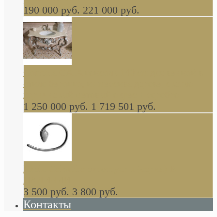
190 000 руб.
221 000 руб.
Gondola GAIA консоль 140 см для ванной в
стиле барокко, из массива дерева, светло
коричневый матовый окрас + серебро
1 250 000 руб.
1 719 501 руб.
Khala Colombo аксессуары (серия) В
НАЛИЧИИ
3 500 руб.
3 800 руб.
Контакты