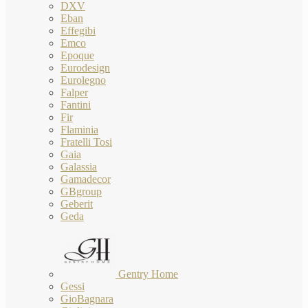
DXV
Eban
Effegibi
Emco
Epoque
Eurodesign
Eurolegno
Falper
Fantini
Fir
Flaminia
Fratelli Tosi
Gaia
Galassia
Gamadecor
GBgroup
Geberit
Geda
Gentry Home
Gessi
GioBagnara