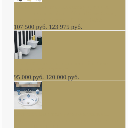
Cassia Duravit врезная сверху кухонная
керамическая мойка 1160 x 510 мм белая,
серая, черная, бежевая В НАЛИЧИИ
107 500 руб.
123 975 руб.
Cow ArtCeram унитаз навесной и биде
навесное КОМПЛЕКТ
95 000 руб.
120 000 руб.
Decorated Bathroom раковина овальная
встраиваемая для ванной с рисунком синяя
роза В НАЛИЧИИ