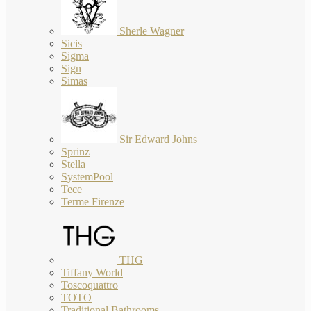
Sherle Wagner
Sicis
Sigma
Sign
Simas
Sir Edward Johns
Sprinz
Stella
SystemPool
Tece
Terme Firenze
THG
Tiffany World
Toscoquattro
TOTO
Traditional Bathrooms