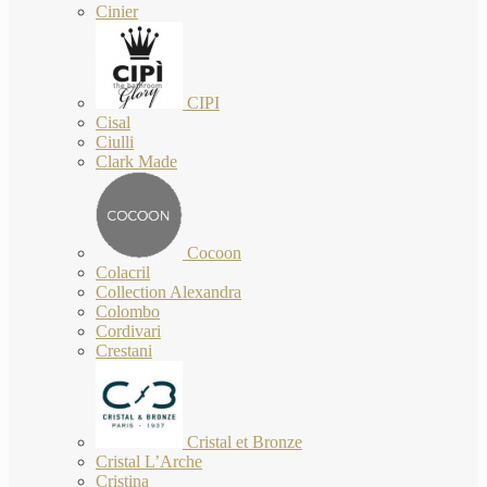
Cinier
CIPI
Cisal
Ciulli
Clark Made
Cocoon
Colacril
Collection Alexandra
Colombo
Cordivari
Crestani
Cristal et Bronze
Cristal L’Arche
Cristina