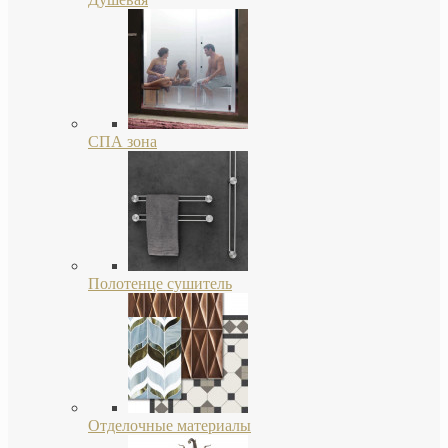
СПА зона
Полотенце сушитель
Отделочные материалы