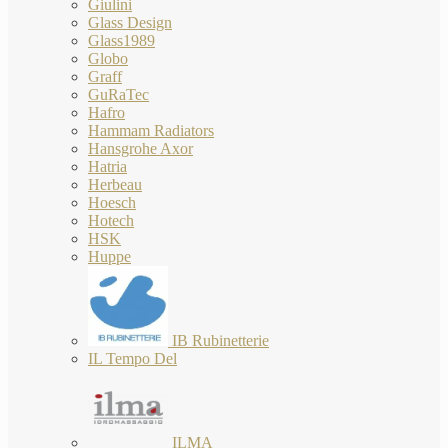
Giulini
Glass Design
Glass1989
Globo
Graff
GuRaTec
Hafro
Hammam Radiators
Hansgrohe Axor
Hatria
Herbeau
Hoesch
Hotech
HSK
Huppe
IB Rubinetterie
IL Tempo Del
ILMA