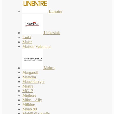
Lineatre
Linkasink
Linki
Maier
Maison Valentina
Makro
Margaroli
Mastella
Mauersberger
Mestre
MG12
Migliore
Mike + Ally
Milldue
Moab 80
Mobili di castello