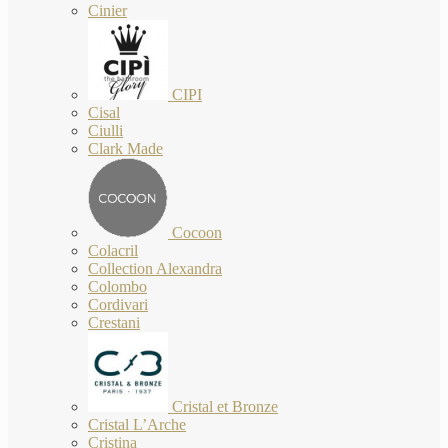
Cinier
CIPI
Cisal
Ciulli
Clark Made
Cocoon
Colacril
Collection Alexandra
Colombo
Cordivari
Crestani
Cristal et Bronze
Cristal L’Arche
Cristina