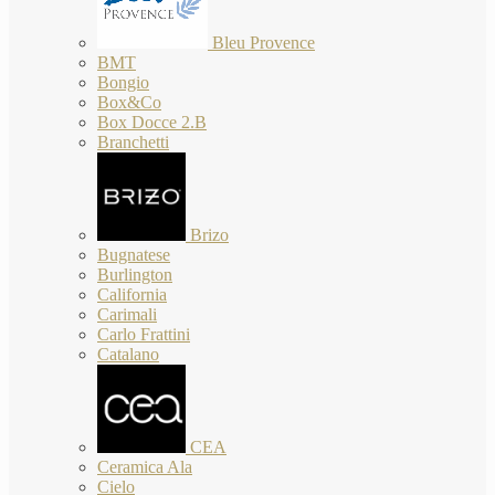
Bleu Provence
BMT
Bongio
Box&Co
Box Docce 2.B
Branchetti
Brizo
Bugnatese
Burlington
California
Carimali
Carlo Frattini
Catalano
CEA
Ceramica Ala
Cielo