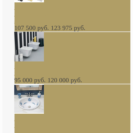
Cassia Duravit врезная сверху кухонная
керамическая мойка 1160 x 510 мм белая,
серая, черная, бежевая В НАЛИЧИИ
107 500 руб.
123 975 руб.
Cow ArtCeram унитаз навесной и биде
навесное КОМПЛЕКТ
95 000 руб.
120 000 руб.
Decorated Bathroom раковина овальная
встраиваемая для ванной с рисунком синяя
роза В НАЛИЧИИ