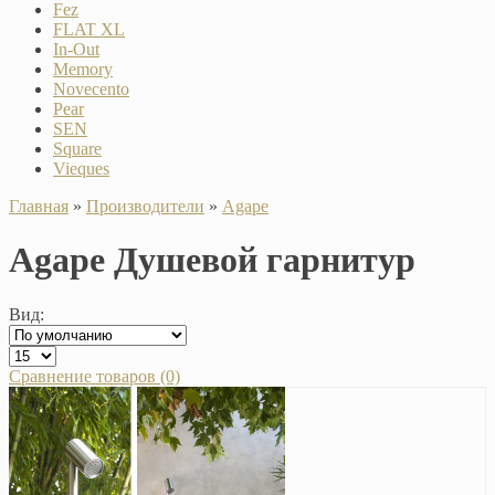
Fez
FLAT XL
In-Out
Memory
Novecento
Pear
SEN
Square
Vieques
Главная
»
Производители
»
Agape
Agape Душевой гарнитур
Вид:
Сравнение товаров (0)