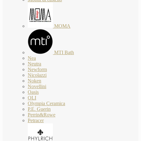
MOMA
MTI Bath
Nea
Neutra
Newform
Nicolazzi
Noken
Novellini
Oasis
OLI
Olympia Ceramica
P.E. Guerin
Perrin&Rowe
Petracer