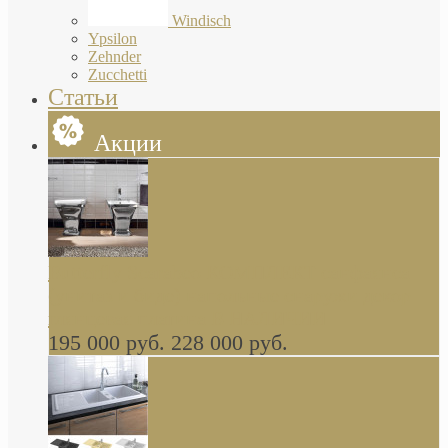
Windisch
Ypsilon
Zehnder
Zucchetti
Статьи
Акции
Butterfly Scarabeo КОМПЛЕКТ санфаянса
(унитаз и биде) напольные снаружи декор
глянцевая платина В НАЛИЧИИ
195 000 руб.
228 000 руб.