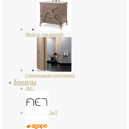
Мебель для ванной
Специальная сантехника
Бренды
3SC
AeT