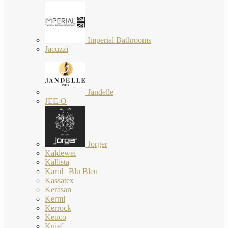
Imperial Bathrooms
Jacuzzi
Jandelle
JEE-O
Jorger
Kaldewei
Kallista
Karol | Blu Bleu
Kassatex
Kerasan
Kermi
Kerrock
Keuco
Knief