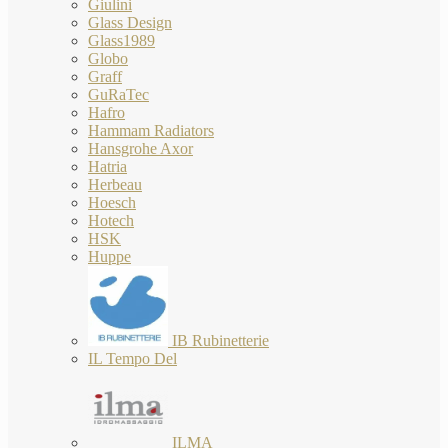
Giulini
Glass Design
Glass1989
Globo
Graff
GuRaTec
Hafro
Hammam Radiators
Hansgrohe Axor
Hatria
Herbeau
Hoesch
Hotech
HSK
Huppe
IB Rubinetterie
IL Tempo Del
ILMA