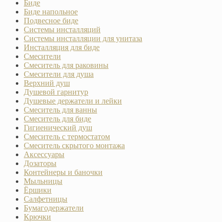
Биде
Биде напольное
Подвесное биде
Системы инсталляций
Системы инсталляции для унитаза
Инсталляция для биде
Смесители
Смеситель для раковины
Смесители для душа
Верхний душ
Душевой гарнитур
Душевые держатели и лейки
Смеситель для ванны
Смеситель для биде
Гигиенический душ
Смеситель с термостатом
Смеситель скрытого монтажа
Аксессуары
Дозаторы
Контейнеры и баночки
Мыльницы
Ёршики
Салфетницы
Бумагодержатели
Крючки