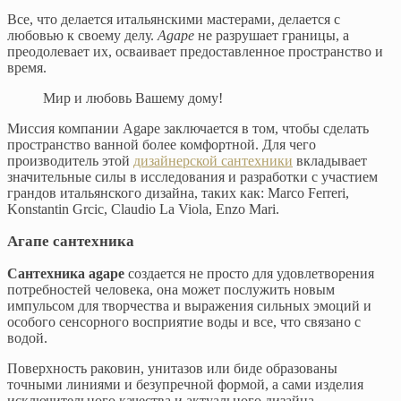
Все, что делается итальянскими мастерами, делается с
любовью к своему делу.
Agape
не разрушает границы, а
преодолевает их, осваивает предоставленное пространство и
время.
Мир и любовь Вашему дому!
Миссия компании Agape заключается в том, чтобы сделать
пространство ванной более комфортной. Для чего
производитель этой
дизайнерской сантехники
вкладывает
значительные силы в исследования и разработки с участием
грандов итальянского дизайна, таких как: Marco Ferreri,
Konstantin Grcic, Claudio La Viola, Enzo Mari.
Агапе сантехника
Сантехника agape
создается не просто для удовлетворения
потребностей человека, она может послужить новым
импульсом для творчества и выражения сильных эмоций и
особого сенсорного восприятие воды и все, что связано с
водой.
Поверхность раковин, унитазов или биде образованы
точными линиями и безупречной формой, а сами изделия
исключительного качества и актуального дизайна,