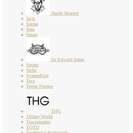
Sherle Wagner
Sicis
Sigma
Sign
Simas
Sir Edward Johns
Sprinz
Stella
SystemPool
Tece
Terme Firenze
THG
Tiffany World
Toscoquattro
TOTO
Traditional Bathrooms