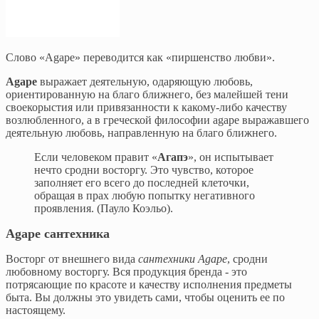
Слово «Agape» переводится как «пиршенcтво любви».
Agape
выражает деятельную, одаряющую любовь,
ориентированную на благо ближнего, без малейшей тени
своекорыстия или привязанности к какому-либо качеству
возлюбленного, а в греческой философии agape выражавшего
деятельную любовь, направленную на благо ближнего.
Если человеком правит «
Агапэ
», он испытывает
нечто сродни восторгу. Это чувство, которое
заполняет его всего до последней клеточки,
обращая в прах любую попытку негативного
проявления. (Пауло Коэльо).
Agape сантехника
Восторг от внешнего вида
сантехники Agape
, сродни
любовному восторгу. Вся продукция бренда - это
потрясающие по красоте и качеству исполнения предметы
быта. Вы должны это увидеть сами, чтобы оценить ее по
настоящему.