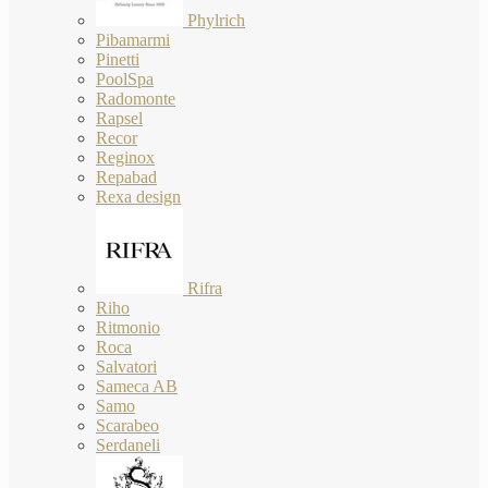
Phylrich
Pibamarmi
Pinetti
PoolSpa
Radomonte
Rapsel
Recor
Reginox
Repabad
Rexa design
Rifra
Riho
Ritmonio
Roca
Salvatori
Sameca AB
Samo
Scarabeo
Serdaneli