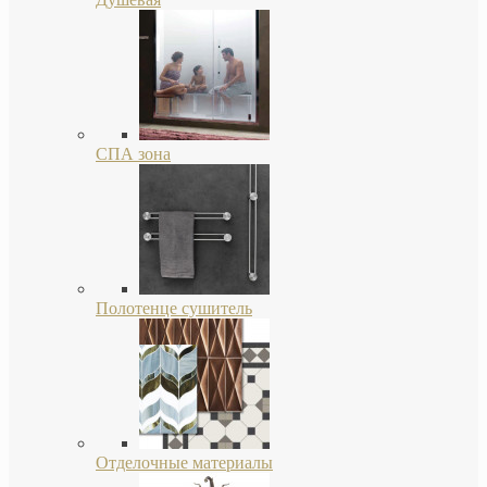
СПА зона
Полотенце сушитель
Отделочные материалы