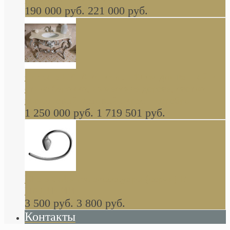
190 000 руб.
221 000 руб.
Gondola GAIA консоль 140 см для ванной в
стиле барокко, из массива дерева, светло
коричневый матовый окрас + серебро
1 250 000 руб.
1 719 501 руб.
Khala Colombo аксессуары (серия) В
НАЛИЧИИ
3 500 руб.
3 800 руб.
Контакты