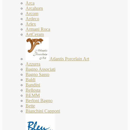
Arca
Arcahorn
Arcom
Ardeco
Arlex
Armani Roca
ArtCeram
Atlantis Porcelain Art
Azzurra
Bagno Associati
Bagno Sasso
Baldi
Bandini
Bellosta
BEMM
Berloni Bagno
Bette
Bianchini Capponi