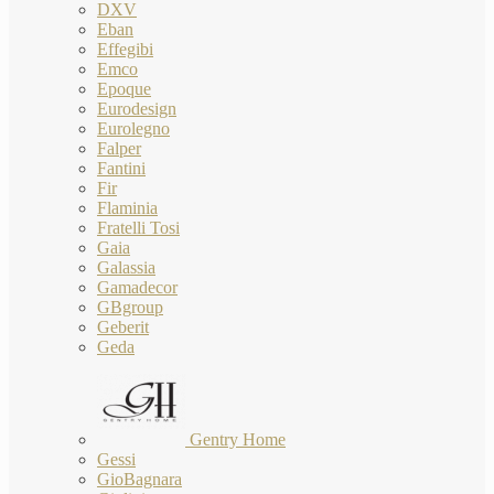
DXV
Eban
Effegibi
Emco
Epoque
Eurodesign
Eurolegno
Falper
Fantini
Fir
Flaminia
Fratelli Tosi
Gaia
Galassia
Gamadecor
GBgroup
Geberit
Geda
Gentry Home
Gessi
GioBagnara