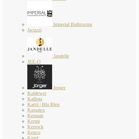
Imperial Bathrooms
Jacuzzi
Jandelle
JEE-O
Jorger
Kaldewei
Kallista
Karol | Blu Bleu
Kassatex
Kerasan
Kermi
Kerrock
Keuco
Knief