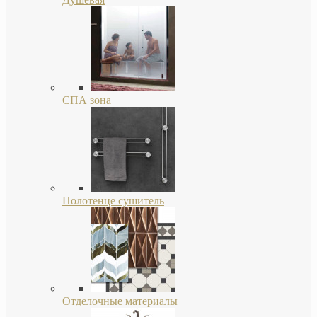
СПА зона
Полотенце сушитель
Отделочные материалы