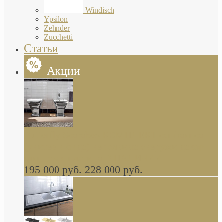
Windisch
Ypsilon
Zehnder
Zucchetti
Статьи
Акции
Butterfly Scarabeo КОМПЛЕКТ санфаянса
(унитаз и биде) напольные снаружи декор
глянцевая платина В НАЛИЧИИ
195 000 руб.
228 000 руб.