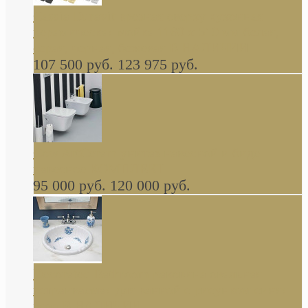
Cassia Duravit врезная сверху кухонная
керамическая мойка 1160 x 510 мм белая,
серая, черная, бежевая В НАЛИЧИИ
107 500 руб.
123 975 руб.
Cow ArtCeram унитаз навесной и биде
навесное КОМПЛЕКТ
95 000 руб.
120 000 руб.
Decorated Bathroom раковина овальная
встраиваемая для ванной с рисунком синяя
роза В НАЛИЧИИ