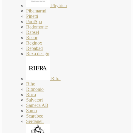
Phylrich
Pibamarmi
Pinetti
PoolSpa
Radomonte
Rapsel
Recor
Reginox
Repabad
Rexa design
Rifra
Riho
Ritmonio
Roca
Salvatori
Sameca AB
Samo
Scarabeo
Serdaneli