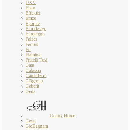
DXV
Eban
Effegibi
Emco
Epoque
Eurodesign
Eurolegno
Falper
Fantini
Fir
Flaminia
Fratelli Tosi
Gaia
Galassia
Gamadecor
GBgroup
Geberit
Geda
Gentry Home
Gessi
GioBagnara