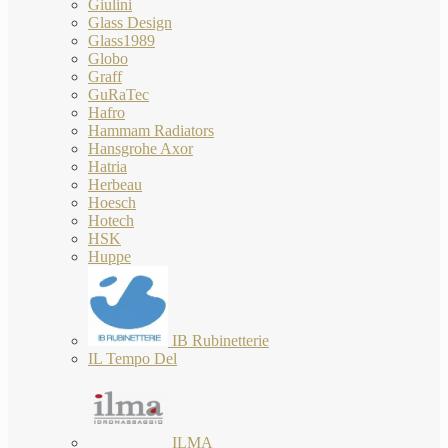
Giulini
Glass Design
Glass1989
Globo
Graff
GuRaTec
Hafro
Hammam Radiators
Hansgrohe Axor
Hatria
Herbeau
Hoesch
Hotech
HSK
Huppe
IB Rubinetterie
IL Tempo Del
ILMA