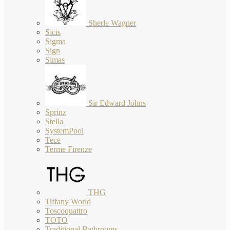
Sherle Wagner
Sicis
Sigma
Sign
Simas
Sir Edward Johns
Sprinz
Stella
SystemPool
Tece
Terme Firenze
THG
Tiffany World
Toscoquattro
TOTO
Traditional Bathrooms