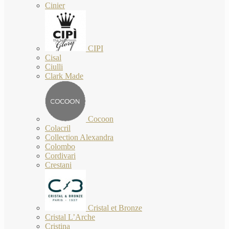
Cinier
CIPI
Cisal
Ciulli
Clark Made
Cocoon
Colacril
Collection Alexandra
Colombo
Cordivari
Crestani
Cristal et Bronze
Cristal L’Arche
Cristina