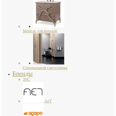
Мебель для ванной
Специальная сантехника
Бренды
3SC
AeT