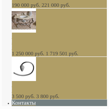
190 000 руб.
221 000 руб.
Gondola GAIA консоль 140 см для ванной в
стиле барокко, из массива дерева, светло
коричневый матовый окрас + серебро
1 250 000 руб.
1 719 501 руб.
Khala Colombo аксессуары (серия) В
НАЛИЧИИ
3 500 руб.
3 800 руб.
Контакты