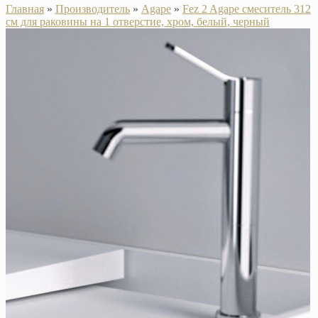
Главная
»
Производитель
»
Agape
»
Fez 2 Agape смеситель 312
см для раковины на 1 отверстие, хром, белый, черный