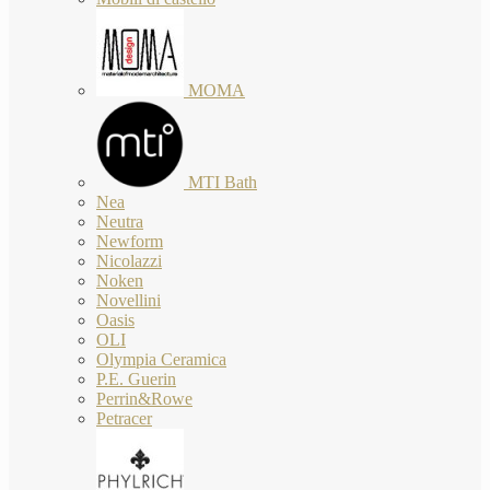
MOMA
MTI Bath
Nea
Neutra
Newform
Nicolazzi
Noken
Novellini
Oasis
OLI
Olympia Ceramica
P.E. Guerin
Perrin&Rowe
Petracer