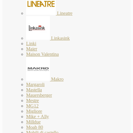
Lineatre
Linkasink
Linki
Maier
Maison Valentina
Makro
Margaroli
Mastella
Mauersberger
Mestre
MG12
Migliore
Mike + Ally
Milldue
Moab 80
Mobili di castello