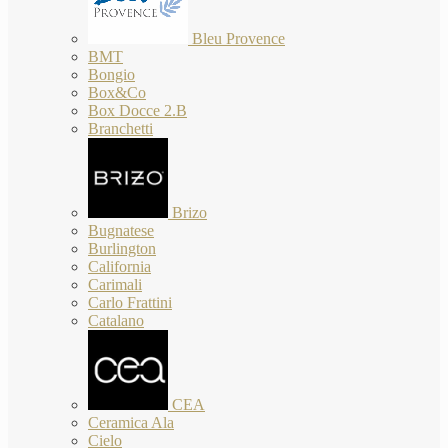
Bleu Provence
BMT
Bongio
Box&Co
Box Docce 2.B
Branchetti
Brizo
Bugnatese
Burlington
California
Carimali
Carlo Frattini
Catalano
CEA
Ceramica Ala
Cielo