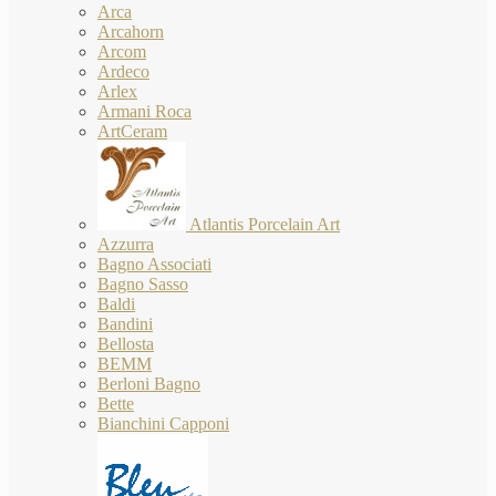
Arca
Arcahorn
Arcom
Ardeco
Arlex
Armani Roca
ArtCeram
Atlantis Porcelain Art
Azzurra
Bagno Associati
Bagno Sasso
Baldi
Bandini
Bellosta
BEMM
Berloni Bagno
Bette
Bianchini Capponi