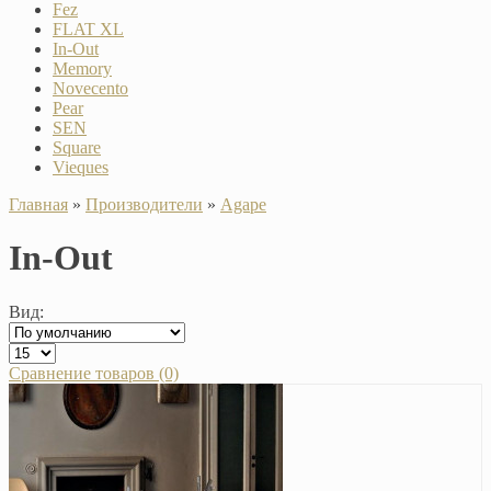
Fez
FLAT XL
In-Out
Memory
Novecento
Pear
SEN
Square
Vieques
Главная
»
Производители
»
Agape
In-Out
Вид:
Сравнение товаров (0)