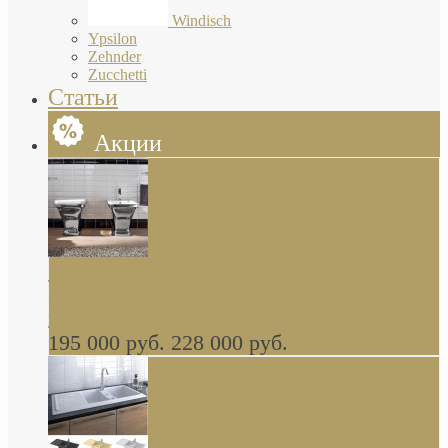
Windisch
Ypsilon
Zehnder
Zucchetti
Статьи
Акции
Butterfly Scarabeo КОМПЛЕКТ санфаянса
(унитаз и биде) напольные снаружи декор
глянцевая платина В НАЛИЧИИ
195 000 руб.
228 000 руб.