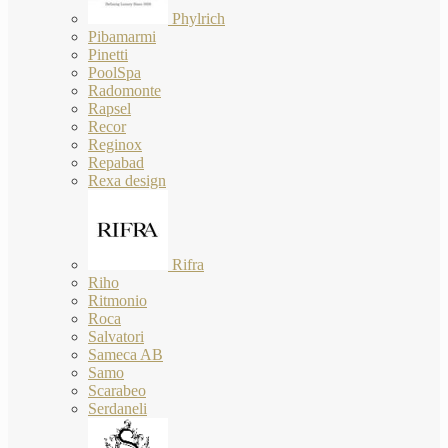
Phylrich
Pibamarmi
Pinetti
PoolSpa
Radomonte
Rapsel
Recor
Reginox
Repabad
Rexa design
Rifra
Riho
Ritmonio
Roca
Salvatori
Sameca AB
Samo
Scarabeo
Serdaneli