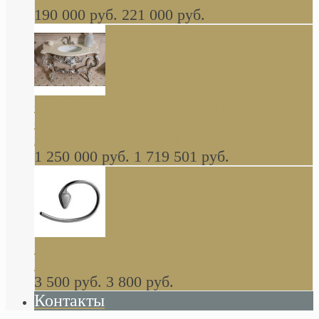
190 000 руб.
221 000 руб.
Gondola GAIA консоль 140 см для ванной в
стиле барокко, из массива дерева, светло
коричневый матовый окрас + серебро
1 250 000 руб.
1 719 501 руб.
Khala Colombo аксессуары (серия) В
НАЛИЧИИ
3 500 руб.
3 800 руб.
Контакты