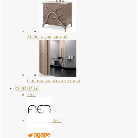
Мебель для ванной
Специальная сантехника
Бренды
3SC
AeT