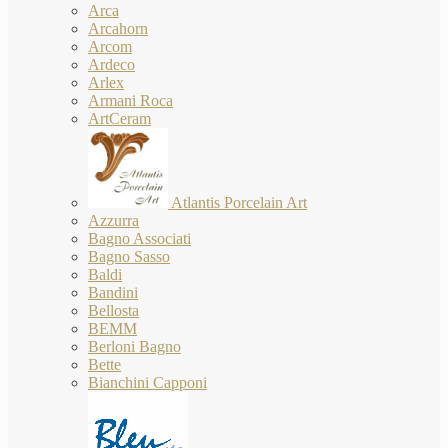
Arca
Arcahorn
Arcom
Ardeco
Arlex
Armani Roca
ArtCeram
Atlantis Porcelain Art
Azzurra
Bagno Associati
Bagno Sasso
Baldi
Bandini
Bellosta
BEMM
Berloni Bagno
Bette
Bianchini Capponi