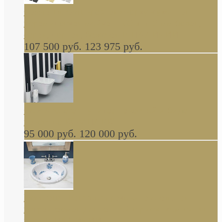
Cassia Duravit врезная сверху кухонная
керамическая мойка 1160 x 510 мм белая,
серая, черная, бежевая В НАЛИЧИИ
107 500 руб.
123 975 руб.
Cow ArtCeram унитаз навесной и биде
навесное КОМПЛЕКТ
95 000 руб.
120 000 руб.
Decorated Bathroom раковина овальная
встраиваемая для ванной с рисунком синяя
роза В НАЛИЧИИ