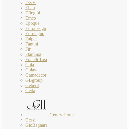
DXV
Eban
Effegibi
Emco
Epoque
Eurodesign
Eurolegno
Falper
Fantini
Fir
Flaminia
Fratelli Tosi
Gaia
Galassia
Gamadecor
GBgroup
Geberit
Geda
Gentry Home
Gessi
GioBagnara