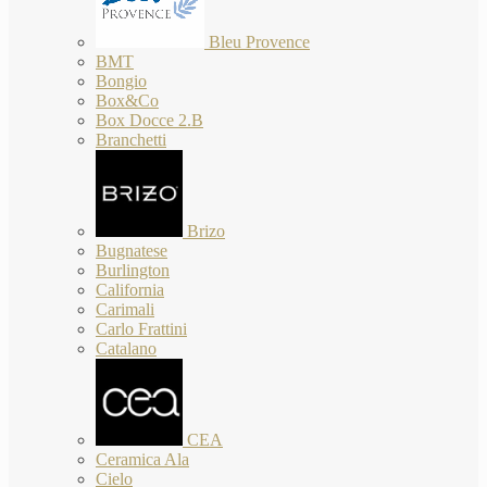
Bleu Provence
BMT
Bongio
Box&Co
Box Docce 2.B
Branchetti
Brizo
Bugnatese
Burlington
California
Carimali
Carlo Frattini
Catalano
CEA
Ceramica Ala
Cielo