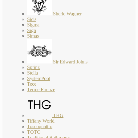
Sherle Wagner
Sicis
Sigma
Sign
Simas
Sir Edward Johns
Sprinz
Stella
SystemPool
Tece
Terme Firenze
THG
Tiffany World
Toscoquattro
TOTO
Traditional Bathrooms