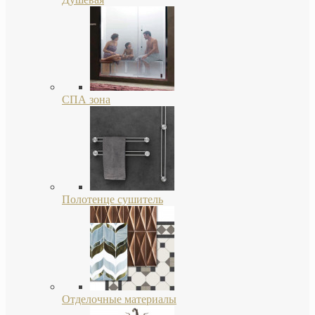
СПА зона
Полотенце сушитель
Отделочные материалы