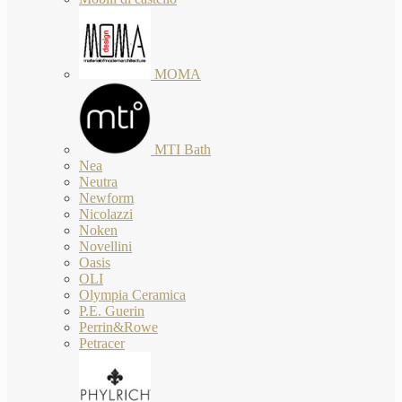
MOMA
MTI Bath
Nea
Neutra
Newform
Nicolazzi
Noken
Novellini
Oasis
OLI
Olympia Ceramica
P.E. Guerin
Perrin&Rowe
Petracer