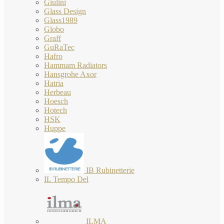
Giulini
Glass Design
Glass1989
Globo
Graff
GuRaTec
Hafro
Hammam Radiators
Hansgrohe Axor
Hatria
Herbeau
Hoesch
Hotech
HSK
Huppe
IB Rubinetterie
IL Tempo Del
ILMA