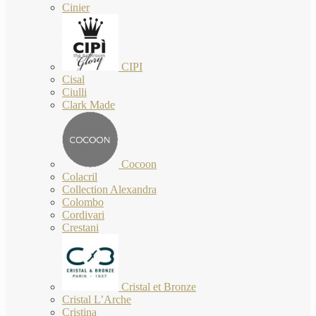
Cinier
CIPI
Cisal
Ciulli
Clark Made
Cocoon
Colacril
Collection Alexandra
Colombo
Cordivari
Crestani
Cristal et Bronze
Cristal L’Arche
Cristina