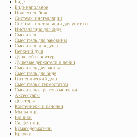
Биде
Биде напольное
Подвесное биде
Системы инсталляций
Системы инсталляции для унитаза
Инсталляция для биде
Смесители
Смеситель для раковины
Смесители для душа
Верхний душ
Душевой гарнитур
Душевые держатели и лейки
Смеситель для ванны
Смеситель для биде
Гигиенический душ
Смеситель с термостатом
Смеситель скрытого монтажа
Аксессуары
Дозаторы
Контейнеры и баночки
Мыльницы
Ёршики
Салфетницы
Бумагодержатели
Крючки