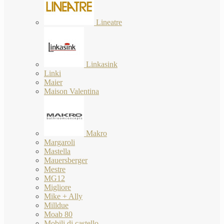
Lineatre
Linkasink
Linki
Maier
Maison Valentina
Makro
Margaroli
Mastella
Mauersberger
Mestre
MG12
Migliore
Mike + Ally
Milldue
Moab 80
Mobili di castello