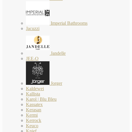
Imperial Bathrooms
Jacuzzi
Jandelle
JEE-O
Jorger
Kaldewei
Kallista
Karol | Blu Bleu
Kassatex
Kerasan
Kermi
Kerrock
Keuco
Knief