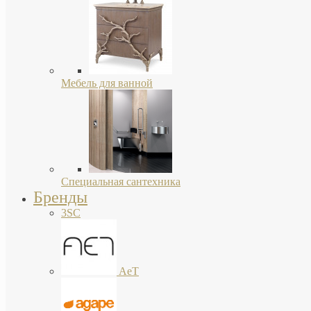
Мебель для ванной
Специальная сантехника
Бренды
3SC
AeT