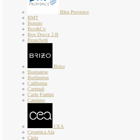
Bleu Provence
BMT
Bongio
Box&Co
Box Docce 2.B
Branchetti
Brizo
Bugnatese
Burlington
California
Carimali
Carlo Frattini
Catalano
CEA
Ceramica Ala
Cielo