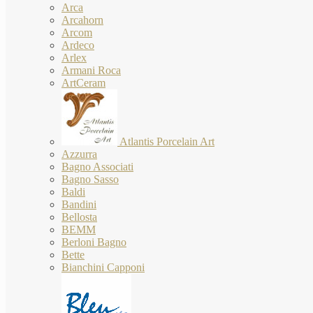
Arca
Arcahorn
Arcom
Ardeco
Arlex
Armani Roca
ArtCeram
Atlantis Porcelain Art
Azzurra
Bagno Associati
Bagno Sasso
Baldi
Bandini
Bellosta
BEMM
Berloni Bagno
Bette
Bianchini Capponi