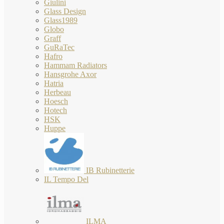
Giulini
Glass Design
Glass1989
Globo
Graff
GuRaTec
Hafro
Hammam Radiators
Hansgrohe Axor
Hatria
Herbeau
Hoesch
Hotech
HSK
Huppe
IB Rubinetterie
IL Tempo Del
ILMA