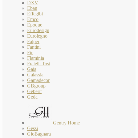
DXV
Eban
Effegibi
Emco
Epoque
Eurodesign
Eurolegno
Falper
Fantini
Fir
Flaminia
Fratelli Tosi
Gaia
Galassia
Gamadecor
GBgroup
Geberit
Geda
Gentry Home
Gessi
GioBagnara