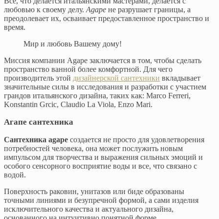
Все, что делается итальянскими мастерами, делается с
любовью к своему делу.
Agape
не разрушает границы, а
преодолевает их, осваивает предоставленное пространство и
время.
Мир и любовь Вашему дому!
Миссия компании Agape заключается в том, чтобы сделать
пространство ванной более комфортной. Для чего
производитель этой
дизайнерской сантехники
вкладывает
значительные силы в исследования и разработки с участием
грандов итальянского дизайна, таких как: Marco Ferreri,
Konstantin Grcic, Claudio La Viola, Enzo Mari.
Агапе сантехника
Сантехника agape
создается не просто для удовлетворения
потребностей человека, она может послужить новым
импульсом для творчества и выражения сильных эмоций и
особого сенсорного восприятие воды и все, что связано с
водой.
Поверхность раковин, унитазов или биде образованы
точными линиями и безупречной формой, а сами изделия
исключительного качества и актуального дизайна,
основанного на интуитивно понятной форме.