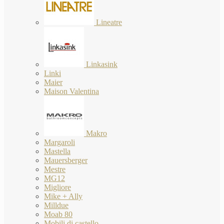
Lineatre
Linkasink
Linki
Maier
Maison Valentina
Makro
Margaroli
Mastella
Mauersberger
Mestre
MG12
Migliore
Mike + Ally
Milldue
Moab 80
Mobili di castello