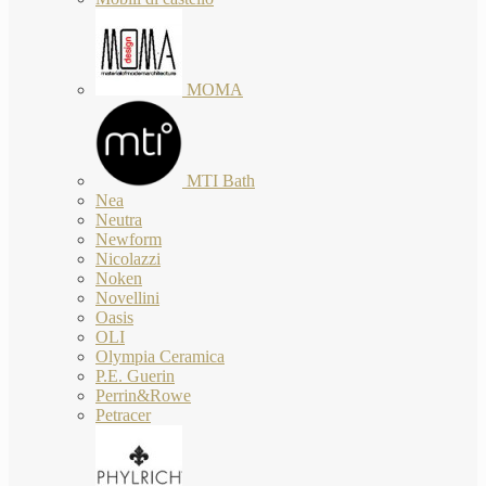
MOMA
MTI Bath
Nea
Neutra
Newform
Nicolazzi
Noken
Novellini
Oasis
OLI
Olympia Ceramica
P.E. Guerin
Perrin&Rowe
Petracer