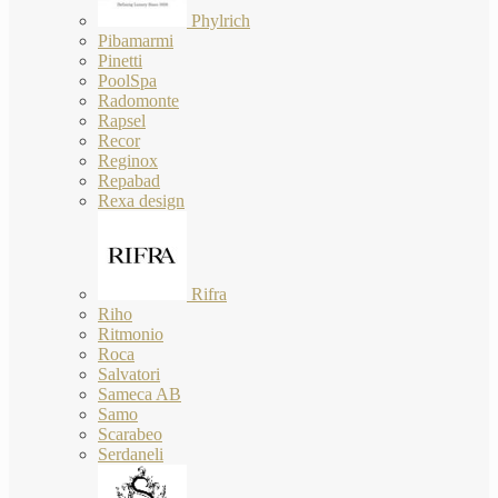
Phylrich
Pibamarmi
Pinetti
PoolSpa
Radomonte
Rapsel
Recor
Reginox
Repabad
Rexa design
Rifra
Riho
Ritmonio
Roca
Salvatori
Sameca AB
Samo
Scarabeo
Serdaneli