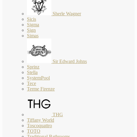
Sherle Wagner
Sicis
Sigma
Sign
Simas
Sir Edward Johns
Sprinz
Stella
SystemPool
Tece
Terme Firenze
THG
Tiffany World
Toscoquattro
TOTO
Traditional Bathrooms