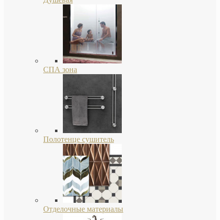
СПА зона
Полотенце сушитель
Отделочные материалы