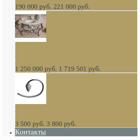
190 000 руб.
221 000 руб.
Gondola GAIA консоль 140 см для ванной в
стиле барокко, из массива дерева, светло
коричневый матовый окрас + серебро
1 250 000 руб.
1 719 501 руб.
Khala Colombo аксессуары (серия) В
НАЛИЧИИ
3 500 руб.
3 800 руб.
Контакты