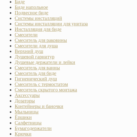
Биде
Биде напольное
Подвесное биде
Системы инсталляций
Системы инсталляции для унитаза
Инсталляция для биде
Смесители
Смеситель для раковины
Смесители для душа
Верхний душ
Душевой гарнитур
Душевые держатели и лейки
Смеситель для ванны
Смеситель для биде
Гигиенический душ
Смеситель с термостатом
Смеситель скрытого монтажа
Аксессуары
Дозаторы
Контейнеры и баночки
Мыльницы
Ёршики
Салфетницы
Бумагодержатели
Крючки