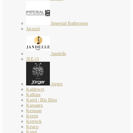
Imperial Bathrooms
Jacuzzi
Jandelle
JEE-O
Jorger
Kaldewei
Kallista
Karol | Blu Bleu
Kassatex
Kerasan
Kermi
Kerrock
Keuco
Knief