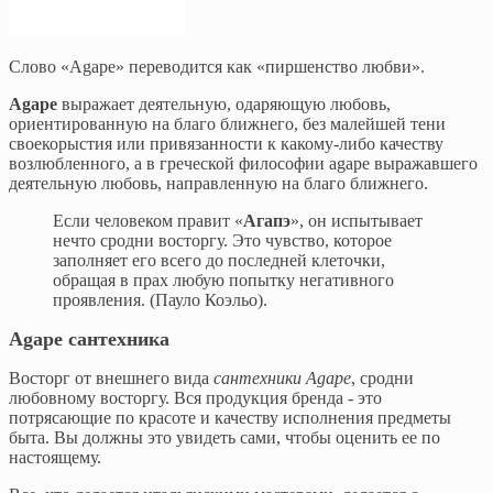
Слово «Agape» переводится как «пиршенcтво любви».
Agape
выражает деятельную, одаряющую любовь,
ориентированную на благо ближнего, без малейшей тени
своекорыстия или привязанности к какому-либо качеству
возлюбленного, а в греческой философии agape выражавшего
деятельную любовь, направленную на благо ближнего.
Если человеком правит «
Агапэ
», он испытывает
нечто сродни восторгу. Это чувство, которое
заполняет его всего до последней клеточки,
обращая в прах любую попытку негативного
проявления. (Пауло Коэльо).
Agape сантехника
Восторг от внешнего вида
сантехники Agape
, сродни
любовному восторгу. Вся продукция бренда - это
потрясающие по красоте и качеству исполнения предметы
быта. Вы должны это увидеть сами, чтобы оценить ее по
настоящему.