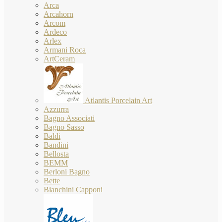
Arca
Arcahorn
Arcom
Ardeco
Arlex
Armani Roca
ArtCeram
Atlantis Porcelain Art
Azzurra
Bagno Associati
Bagno Sasso
Baldi
Bandini
Bellosta
BEMM
Berloni Bagno
Bette
Bianchini Capponi