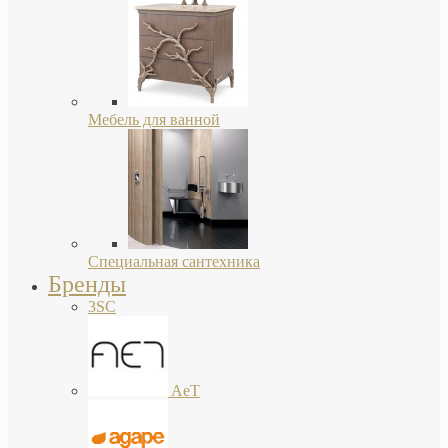
Мебель для ванной
Специальная сантехника
Бренды
3SC
AeT