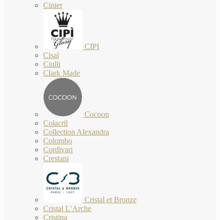
Cinier
CIPI
Cisal
Ciulli
Clark Made
Cocoon
Colacril
Collection Alexandra
Colombo
Cordivari
Crestani
Cristal et Bronze
Cristal L’Arche
Cristina