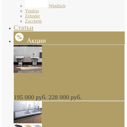
Windisch
Ypsilon
Zehnder
Zucchetti
Статьи
Акции
Butterfly Scarabeo КОМПЛЕКТ санфаянса
(унитаз и биде) напольные снаружи декор
глянцевая платина В НАЛИЧИИ
195 000 руб.
228 000 руб.