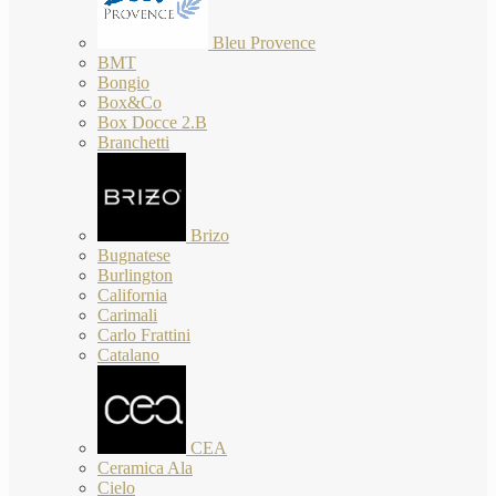
Bleu Provence
BMT
Bongio
Box&Co
Box Docce 2.B
Branchetti
Brizo
Bugnatese
Burlington
California
Carimali
Carlo Frattini
Catalano
CEA
Ceramica Ala
Cielo