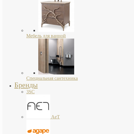
Мебель для ванной
Специальная сантехника
Бренды
3SC
AeT