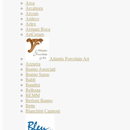
Arca
Arcahorn
Arcom
Ardeco
Arlex
Armani Roca
ArtCeram
Atlantis Porcelain Art
Azzurra
Bagno Associati
Bagno Sasso
Baldi
Bandini
Bellosta
BEMM
Berloni Bagno
Bette
Bianchini Capponi