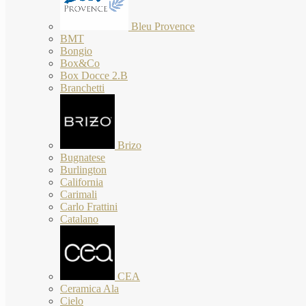
Bleu Provence
BMT
Bongio
Box&Co
Box Docce 2.B
Branchetti
Brizo
Bugnatese
Burlington
California
Carimali
Carlo Frattini
Catalano
CEA
Ceramica Ala
Cielo