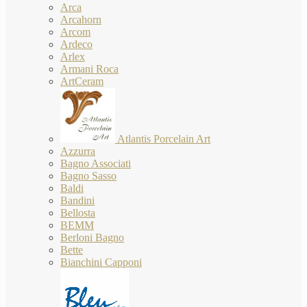
Arca
Arcahorn
Arcom
Ardeco
Arlex
Armani Roca
ArtCeram
Atlantis Porcelain Art
Azzurra
Bagno Associati
Bagno Sasso
Baldi
Bandini
Bellosta
BEMM
Berloni Bagno
Bette
Bianchini Capponi