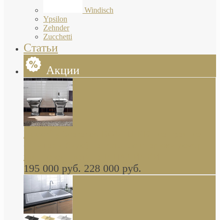
Windisch
Ypsilon
Zehnder
Zucchetti
Статьи
Акции
Butterfly Scarabeo КОМПЛЕКТ санфаянса
(унитаз и биде) напольные снаружи декор
глянцевая платина В НАЛИЧИИ
195 000 руб.
228 000 руб.