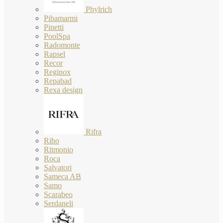
Phylrich
Pibamarmi
Pinetti
PoolSpa
Radomonte
Rapsel
Recor
Reginox
Repabad
Rexa design
Rifra
Riho
Ritmonio
Roca
Salvatori
Sameca AB
Samo
Scarabeo
Serdaneli