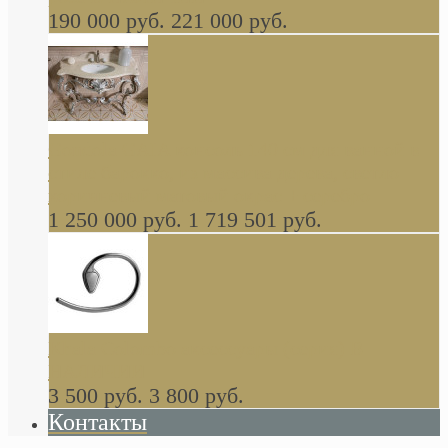
190 000 руб.
221 000 руб.
Gondola GAIA консоль 140 см для ванной в
стиле барокко, из массива дерева, светло
коричневый матовый окрас + серебро
1 250 000 руб.
1 719 501 руб.
Khala Colombo аксессуары (серия) В
НАЛИЧИИ
3 500 руб.
3 800 руб.
Контакты