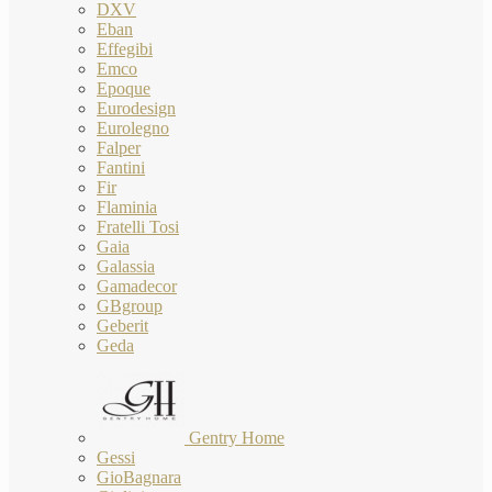
DXV
Eban
Effegibi
Emco
Epoque
Eurodesign
Eurolegno
Falper
Fantini
Fir
Flaminia
Fratelli Tosi
Gaia
Galassia
Gamadecor
GBgroup
Geberit
Geda
Gentry Home
Gessi
GioBagnara