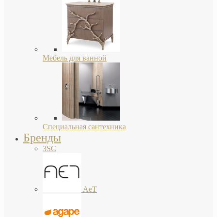
Мебель для ванной
Специальная сантехника
Бренды
3SC
AeT