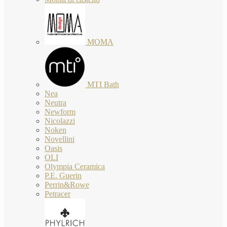
MOMA
MTI Bath
Nea
Neutra
Newform
Nicolazzi
Noken
Novellini
Oasis
OLI
Olympia Ceramica
P.E. Guerin
Perrin&Rowe
Petracer