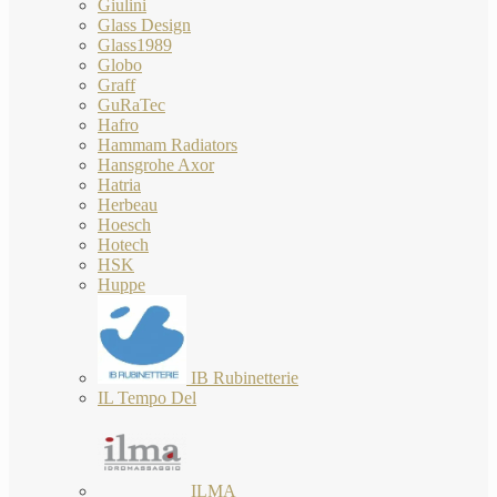
Giulini
Glass Design
Glass1989
Globo
Graff
GuRaTec
Hafro
Hammam Radiators
Hansgrohe Axor
Hatria
Herbeau
Hoesch
Hotech
HSK
Huppe
IB Rubinetterie
IL Tempo Del
ILMA