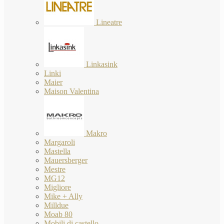
Lineatre
Linkasink
Linki
Maier
Maison Valentina
Makro
Margaroli
Mastella
Mauersberger
Mestre
MG12
Migliore
Mike + Ally
Milldue
Moab 80
Mobili di castello