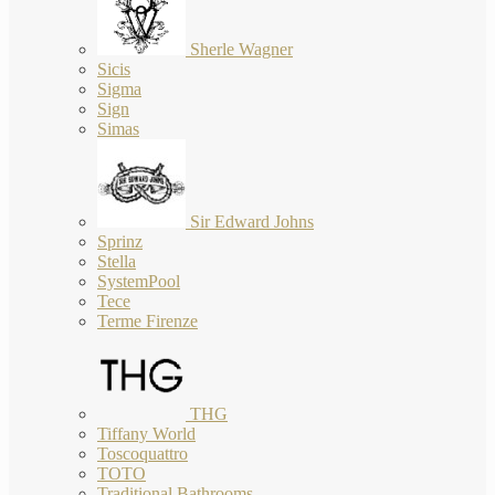
Sherle Wagner
Sicis
Sigma
Sign
Simas
Sir Edward Johns
Sprinz
Stella
SystemPool
Tece
Terme Firenze
THG
Tiffany World
Toscoquattro
TOTO
Traditional Bathrooms