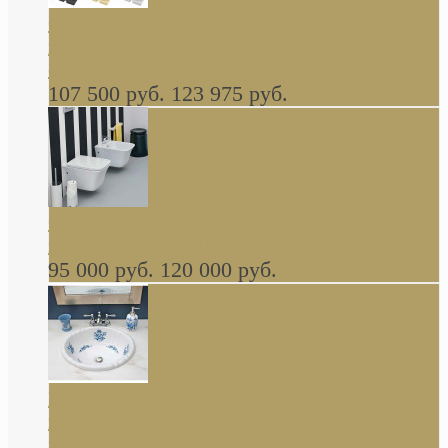
Cassia Duravit врезная сверху кухонная
керамическая мойка 1160 x 510 мм белая,
серая, черная, бежевая В НАЛИЧИИ
107 500 руб.
123 975 руб.
Cow ArtCeram унитаз навесной и биде
навесное КОМПЛЕКТ
95 000 руб.
120 000 руб.
Decorated Bathroom раковина овальная
встраиваемая для ванной с рисунком синяя
роза В НАЛИЧИИ