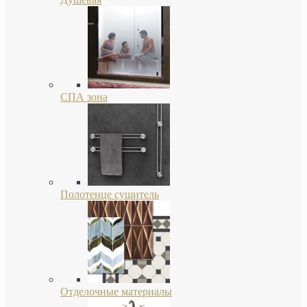
СПА зона
Полотенце сушитель
Отделочные материалы