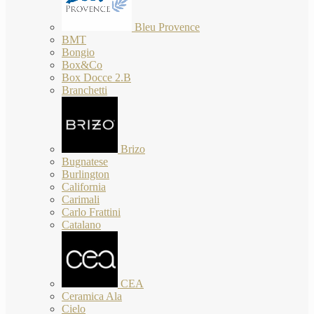
Bleu Provence
BMT
Bongio
Box&Co
Box Docce 2.B
Branchetti
Brizo
Bugnatese
Burlington
California
Carimali
Carlo Frattini
Catalano
CEA
Ceramica Ala
Cielo