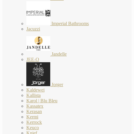
Imperial Bathrooms
Jacuzzi
Jandelle
JEE-O
Jorger
Kaldewei
Kallista
Karol | Blu Bleu
Kassatex
Kerasan
Kermi
Kerrock
Keuco
Knief