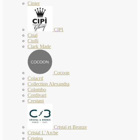
Cinier
CIPI
Cisal
Ciulli
Clark Made
Cocoon
Colacril
Collection Alexandra
Colombo
Cordivari
Crestani
Cristal et Bronze
Cristal L’Arche
Cristina