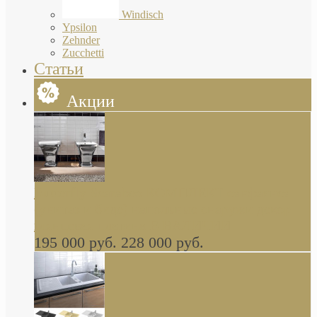
Windisch
Ypsilon
Zehnder
Zucchetti
Статьи
Акции
Butterfly Scarabeo КОМПЛЕКТ санфаянса
(унитаз и биде) напольные снаружи декор
глянцевая платина В НАЛИЧИИ
195 000 руб.
228 000 руб.