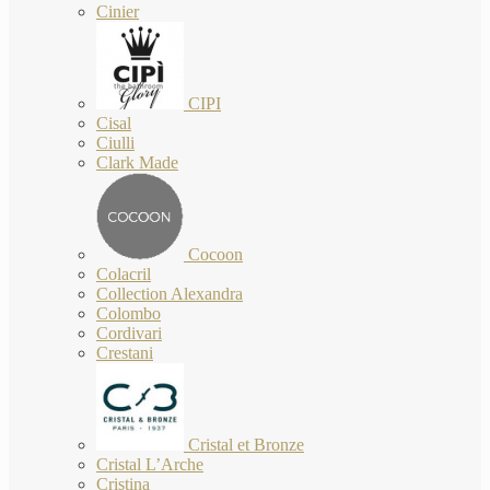
Cinier
CIPI
Cisal
Ciulli
Clark Made
Cocoon
Colacril
Collection Alexandra
Colombo
Cordivari
Crestani
Cristal et Bronze
Cristal L’Arche
Cristina