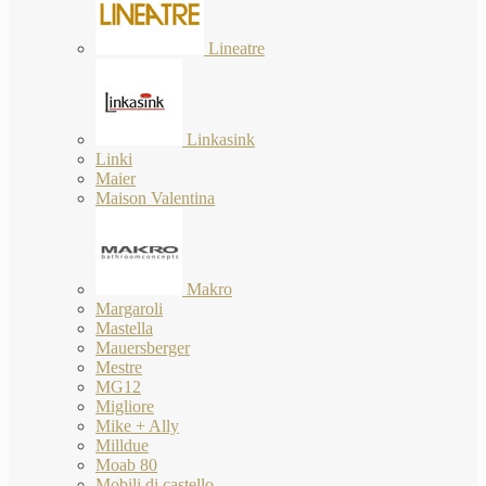
Lineatre
Linkasink
Linki
Maier
Maison Valentina
Makro
Margaroli
Mastella
Mauersberger
Mestre
MG12
Migliore
Mike + Ally
Milldue
Moab 80
Mobili di castello