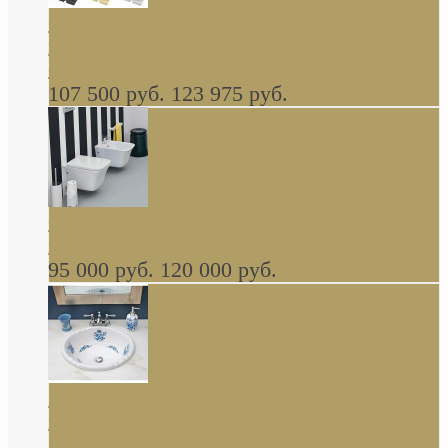
Cassia Duravit врезная сверху кухонная
керамическая мойка 1160 x 510 мм белая,
серая, черная, бежевая В НАЛИЧИИ
107 500 руб.
123 975 руб.
Cow ArtCeram унитаз навесной и биде
навесное КОМПЛЕКТ
95 000 руб.
120 000 руб.
Decorated Bathroom раковина овальная
встраиваемая для ванной с рисунком синяя
роза В НАЛИЧИИ