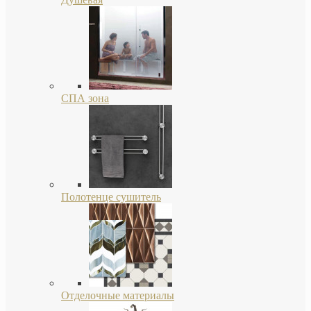
СПА зона
Полотенце сушитель
Отделочные материалы