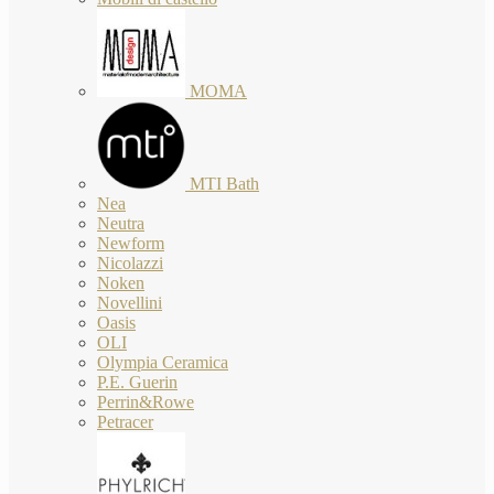
MOMA
MTI Bath
Nea
Neutra
Newform
Nicolazzi
Noken
Novellini
Oasis
OLI
Olympia Ceramica
P.E. Guerin
Perrin&Rowe
Petracer