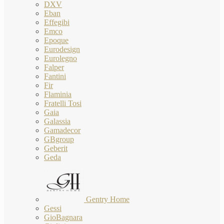
DXV
Eban
Effegibi
Emco
Epoque
Eurodesign
Eurolegno
Falper
Fantini
Fir
Flaminia
Fratelli Tosi
Gaia
Galassia
Gamadecor
GBgroup
Geberit
Geda
Gentry Home
Gessi
GioBagnara