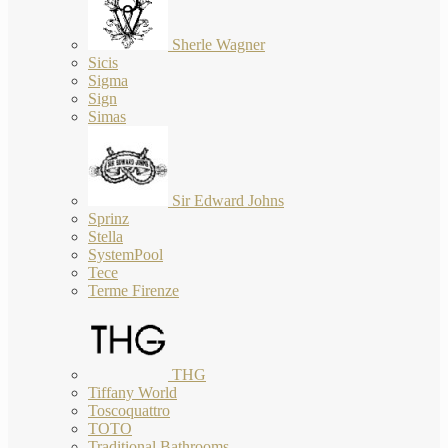
Sherle Wagner
Sicis
Sigma
Sign
Simas
Sir Edward Johns
Sprinz
Stella
SystemPool
Tece
Terme Firenze
THG
Tiffany World
Toscoquattro
TOTO
Traditional Bathrooms