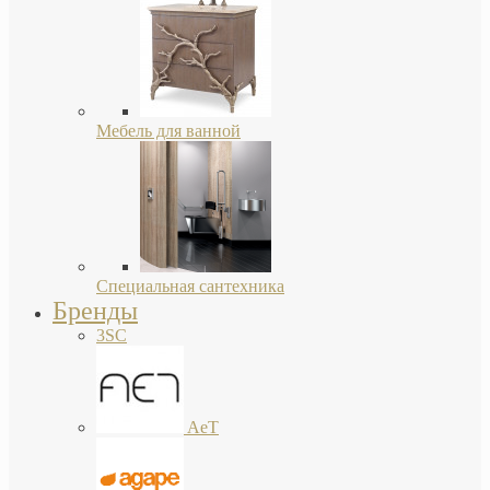
Мебель для ванной
Специальная сантехника
Бренды
3SC
AeT