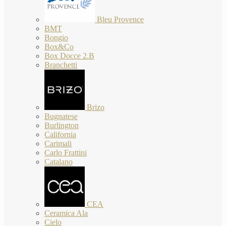
Bleu Provence
BMT
Bongio
Box&Co
Box Docce 2.B
Branchetti
Brizo
Bugnatese
Burlington
California
Carimali
Carlo Frattini
Catalano
CEA
Ceramica Ala
Cielo