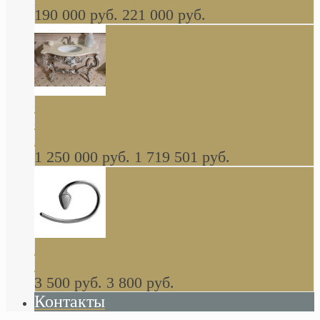
190 000 руб.
221 000 руб.
Gondola GAIA консоль 140 см для ванной в
стиле барокко, из массива дерева, светло
коричневый матовый окрас + серебро
1 250 000 руб.
1 719 501 руб.
Khala Colombo аксессуары (серия) В
НАЛИЧИИ
3 500 руб.
3 800 руб.
Контакты