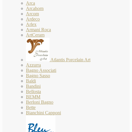
Arca
Arcahorn
Arcom
Ardeco
Arlex
Armani Roca
ArtCeram
Atlantis Porcelain Art
Azzurra
Bagno Associati
Bagno Sasso
Baldi
Bandini
Bellosta
BEMM
Berloni Bagno
Bette
Bianchini Capponi