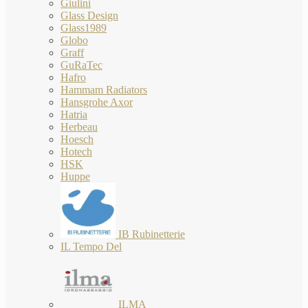
Giulini
Glass Design
Glass1989
Globo
Graff
GuRaTec
Hafro
Hammam Radiators
Hansgrohe Axor
Hatria
Herbeau
Hoesch
Hotech
HSK
Huppe
IB Rubinetterie
IL Tempo Del
ILMA