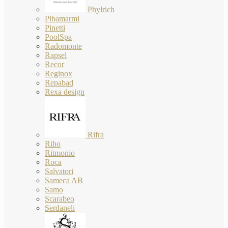
Phylrich
Pibamarmi
Pinetti
PoolSpa
Radomonte
Rapsel
Recor
Reginox
Repabad
Rexa design
Rifra
Riho
Ritmonio
Roca
Salvatori
Sameca AB
Samo
Scarabeo
Serdaneli