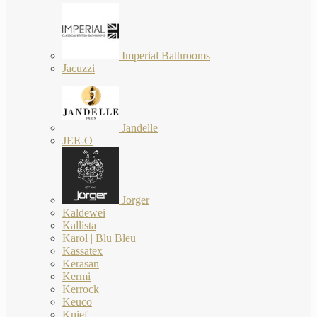
Imperial Bathrooms
Jacuzzi
Jandelle
JEE-O
Jorger
Kaldewei
Kallista
Karol | Blu Bleu
Kassatex
Kerasan
Kermi
Kerrock
Keuco
Knief