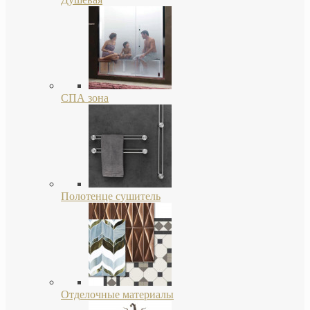
СПА зона
Полотенце сушитель
Отделочные материалы