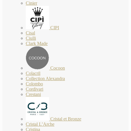
Cinier
CIPI
Cisal
Ciulli
Clark Made
Cocoon
Colacril
Collection Alexandra
Colombo
Cordivari
Crestani
Cristal et Bronze
Cristal L’Arche
Cristina