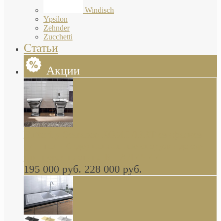
Windisch
Ypsilon
Zehnder
Zucchetti
Статьи
Акции
Butterfly Scarabeo КОМПЛЕКТ санфаянса
(унитаз и биде) напольные снаружи декор
глянцевая платина В НАЛИЧИИ
195 000 руб.
228 000 руб.