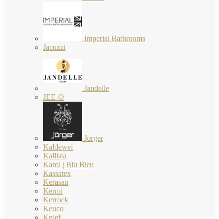
Imperial Bathrooms
Jacuzzi
Jandelle
JEE-O
Jorger
Kaldewei
Kallista
Karol | Blu Bleu
Kassatex
Kerasan
Kermi
Kerrock
Keuco
Knief