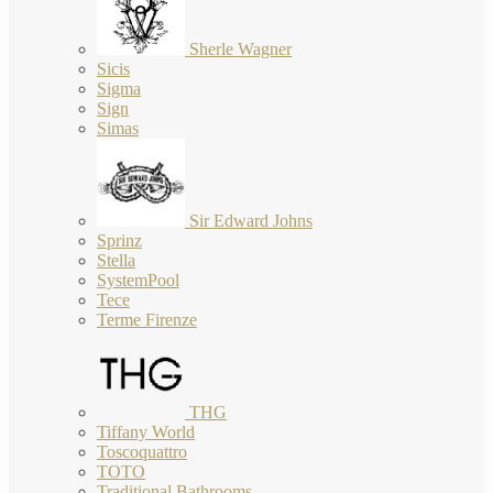
Sherle Wagner
Sicis
Sigma
Sign
Simas
Sir Edward Johns
Sprinz
Stella
SystemPool
Tece
Terme Firenze
THG
Tiffany World
Toscoquattro
TOTO
Traditional Bathrooms