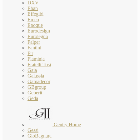
DXV
Eban
Effegibi
Emco
Epoque
Eurodesign
Eurolegno
Falper
Fantini
Fir
Flaminia
Fratelli Tosi
Gaia
Galassia
Gamadecor
GBgroup
Geberit
Geda
Gentry Home
Gessi
GioBagnara