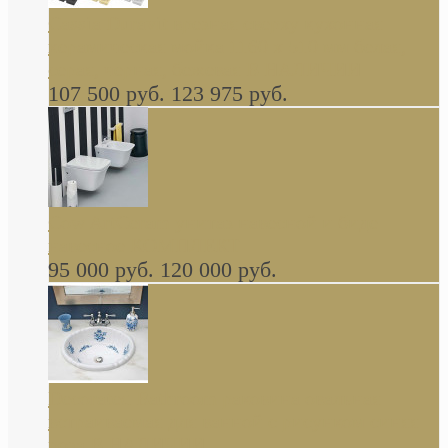
Cassia Duravit врезная сверху кухонная
керамическая мойка 1160 x 510 мм белая,
серая, черная, бежевая В НАЛИЧИИ
107 500 руб.
123 975 руб.
Cow ArtCeram унитаз навесной и биде
навесное КОМПЛЕКТ
95 000 руб.
120 000 руб.
Decorated Bathroom раковина овальная
встраиваемая для ванной с рисунком синяя
роза В НАЛИЧИИ