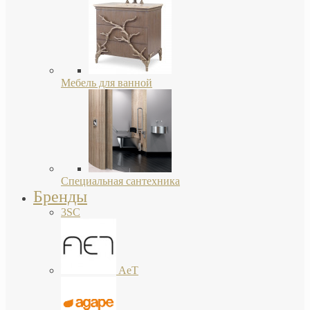
Мебель для ванной
Специальная сантехника
Бренды
3SC
AeT