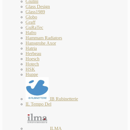
Giulini
Glass Design
Glass1989
Globo
Graff
GuRaTec
Hafro
Hammam Radiators
Hansgrohe Axor
Hatria
Herbeau
Hoesch
Hotech
HSK
Huppe
IB Rubinetterie
IL Tempo Del
ILMA