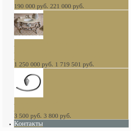
190 000 руб.
221 000 руб.
Gondola GAIA консоль 140 см для ванной в
стиле барокко, из массива дерева, светло
коричневый матовый окрас + серебро
1 250 000 руб.
1 719 501 руб.
Khala Colombo аксессуары (серия) В
НАЛИЧИИ
3 500 руб.
3 800 руб.
Контакты