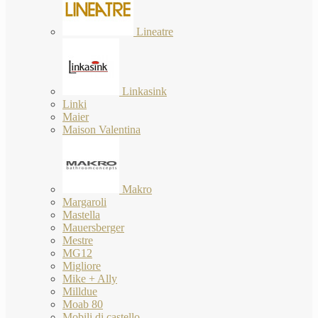
Lineatre
Linkasink
Linki
Maier
Maison Valentina
Makro
Margaroli
Mastella
Mauersberger
Mestre
MG12
Migliore
Mike + Ally
Milldue
Moab 80
Mobili di castello