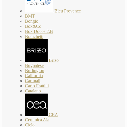
Bleu Provence
BMT
Bongio
Box&Co
Box Docce 2.B
Branchetti
Brizo
Bugnatese
Burlington
California
Carimali
Carlo Frattini
Catalano
CEA
Ceramica Ala
Cielo