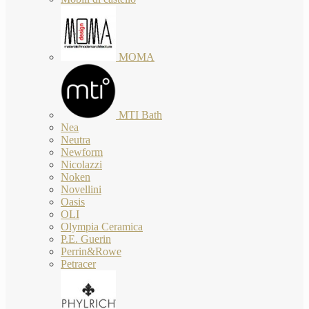
MOMA
MTI Bath
Nea
Neutra
Newform
Nicolazzi
Noken
Novellini
Oasis
OLI
Olympia Ceramica
P.E. Guerin
Perrin&Rowe
Petracer