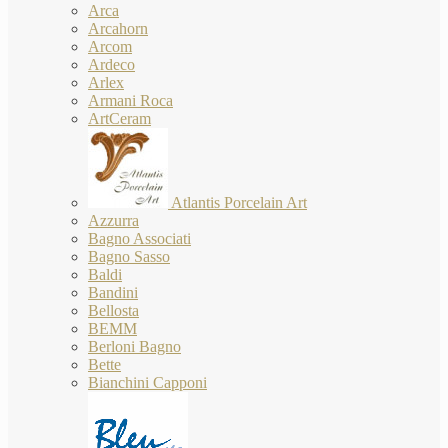
Arca
Arcahorn
Arcom
Ardeco
Arlex
Armani Roca
ArtCeram
Atlantis Porcelain Art
Azzurra
Bagno Associati
Bagno Sasso
Baldi
Bandini
Bellosta
BEMM
Berloni Bagno
Bette
Bianchini Capponi