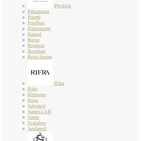
Phylrich
Pibamarmi
Pinetti
PoolSpa
Radomonte
Rapsel
Recor
Reginox
Repabad
Rexa design
Rifra
Riho
Ritmonio
Roca
Salvatori
Sameca AB
Samo
Scarabeo
Serdaneli