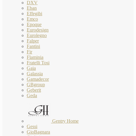
DXV
Eban
Effegibi
Emco
Epoque
Eurodesign
Eurolegno
Falper
Fantini
Fir
Flaminia
Fratelli Tosi
Gaia
Galassia
Gamadecor
GBgroup
Geberit
Geda
Gentry Home
Gessi
GioBagnara