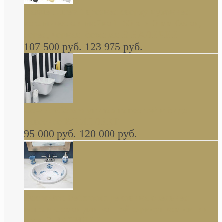
Cassia Duravit врезная сверху кухонная
керамическая мойка 1160 x 510 мм белая,
серая, черная, бежевая В НАЛИЧИИ
107 500 руб.
123 975 руб.
Cow ArtCeram унитаз навесной и биде
навесное КОМПЛЕКТ
95 000 руб.
120 000 руб.
Decorated Bathroom раковина овальная
встраиваемая для ванной с рисунком синяя
роза В НАЛИЧИИ