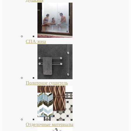
СПА зона
Полотенце сушитель
Отделочные материалы