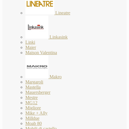
Lineatre
Linkasink
Linki
Maier
Maison Valentina
Makro
Margaroli
Mastella
Mauersberger
Mestre
MG12
Migliore
Mike + Ally
Milldue
Moab 80
Mobili di castello