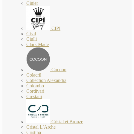
Cinier
CIPI
Cisal
Ciulli
Clark Made
Cocoon
Colacril
Collection Alexandra
Colombo
Cordivari
Crestani
Cristal et Bronze
Cristal L’Arche
Cristina