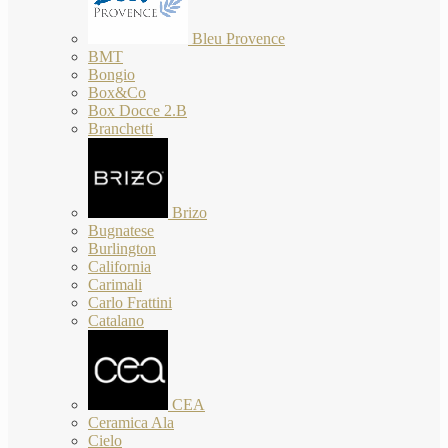
Bleu Provence
BMT
Bongio
Box&Co
Box Docce 2.B
Branchetti
Brizo
Bugnatese
Burlington
California
Carimali
Carlo Frattini
Catalano
CEA
Ceramica Ala
Cielo