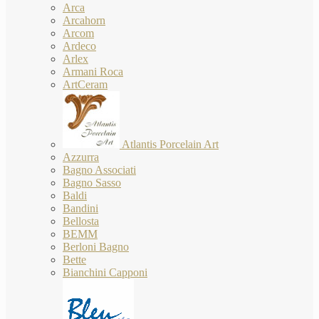
Arca
Arcahorn
Arcom
Ardeco
Arlex
Armani Roca
ArtCeram
Atlantis Porcelain Art
Azzurra
Bagno Associati
Bagno Sasso
Baldi
Bandini
Bellosta
BEMM
Berloni Bagno
Bette
Bianchini Capponi