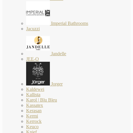
Imperial Bathrooms
Jacuzzi
Jandelle
JEE-O
Jorger
Kaldewei
Kallista
Karol | Blu Bleu
Kassatex
Kerasan
Kermi
Kerrock
Keuco
Knief