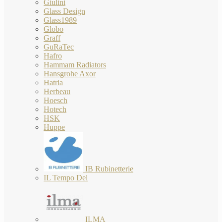
Giulini
Glass Design
Glass1989
Globo
Graff
GuRaTec
Hafro
Hammam Radiators
Hansgrohe Axor
Hatria
Herbeau
Hoesch
Hotech
HSK
Huppe
IB Rubinetterie
IL Tempo Del
ILMA