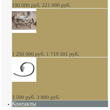
190 000 руб.
221 000 руб.
Gondola GAIA консоль 140 см для ванной в
стиле барокко, из массива дерева, светло
коричневый матовый окрас + серебро
1 250 000 руб.
1 719 501 руб.
Khala Colombo аксессуары (серия) В
НАЛИЧИИ
3 500 руб.
3 800 руб.
Контакты