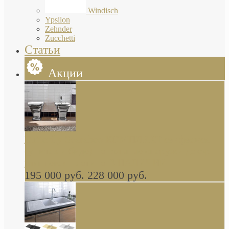
Windisch
Ypsilon
Zehnder
Zucchetti
Статьи
Акции
Butterfly Scarabeo КОМПЛЕКТ санфаянса
(унитаз и биде) напольные снаружи декор
глянцевая платина В НАЛИЧИИ
195 000 руб.
228 000 руб.