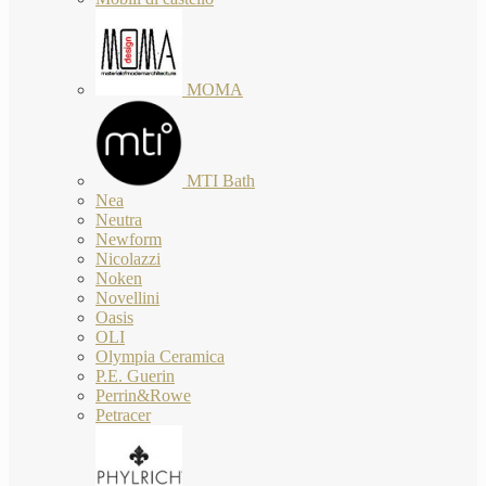
MOMA
MTI Bath
Nea
Neutra
Newform
Nicolazzi
Noken
Novellini
Oasis
OLI
Olympia Ceramica
P.E. Guerin
Perrin&Rowe
Petracer