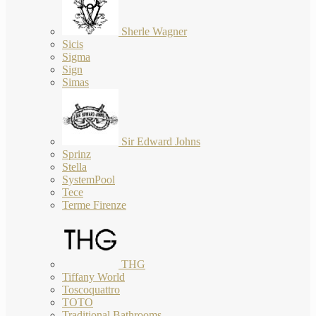
Sherle Wagner
Sicis
Sigma
Sign
Simas
Sir Edward Johns
Sprinz
Stella
SystemPool
Tece
Terme Firenze
THG
Tiffany World
Toscoquattro
TOTO
Traditional Bathrooms