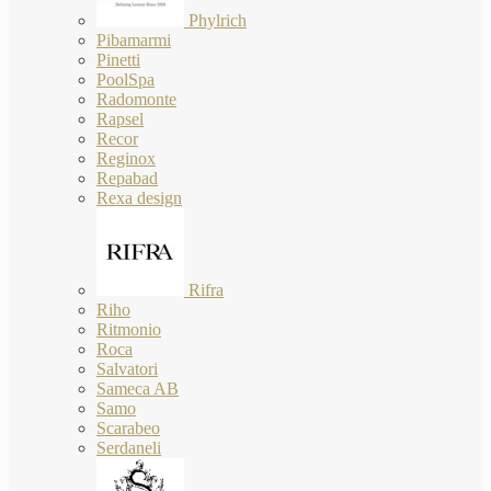
Phylrich
Pibamarmi
Pinetti
PoolSpa
Radomonte
Rapsel
Recor
Reginox
Repabad
Rexa design
Rifra
Riho
Ritmonio
Roca
Salvatori
Sameca AB
Samo
Scarabeo
Serdaneli