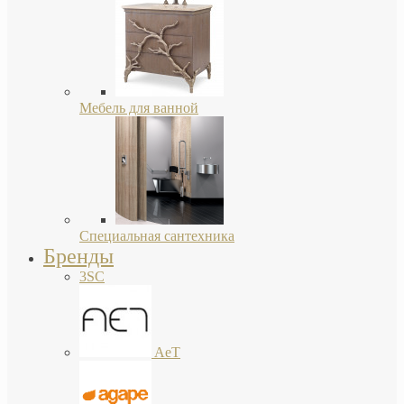
Мебель для ванной
Специальная сантехника
Бренды
3SC
AeT