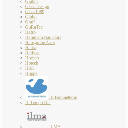
Giulini
Glass Design
Glass1989
Globo
Graff
GuRaTec
Hafro
Hammam Radiators
Hansgrohe Axor
Hatria
Herbeau
Hoesch
Hotech
HSK
Huppe
IB Rubinetterie
IL Tempo Del
ILMA