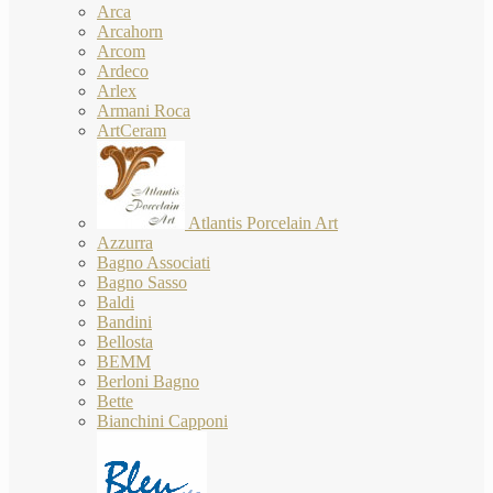
Arca
Arcahorn
Arcom
Ardeco
Arlex
Armani Roca
ArtCeram
Atlantis Porcelain Art
Azzurra
Bagno Associati
Bagno Sasso
Baldi
Bandini
Bellosta
BEMM
Berloni Bagno
Bette
Bianchini Capponi