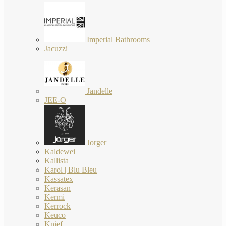
Imperial Bathrooms
Jacuzzi
Jandelle
JEE-O
Jorger
Kaldewei
Kallista
Karol | Blu Bleu
Kassatex
Kerasan
Kermi
Kerrock
Keuco
Knief