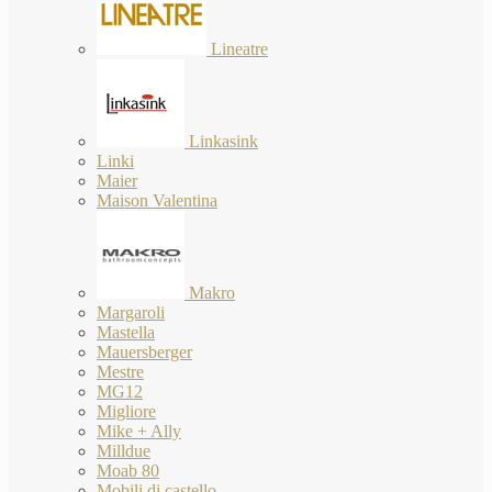
Lineatre
Linkasink
Linki
Maier
Maison Valentina
Makro
Margaroli
Mastella
Mauersberger
Mestre
MG12
Migliore
Mike + Ally
Milldue
Moab 80
Mobili di castello