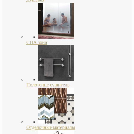
СПА зона
Полотенце сушитель
Отделочные материалы