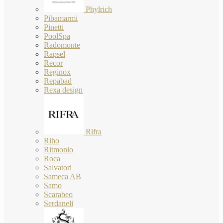
Phylrich
Pibamarmi
Pinetti
PoolSpa
Radomonte
Rapsel
Recor
Reginox
Repabad
Rexa design
Rifra
Riho
Ritmonio
Roca
Salvatori
Sameca AB
Samo
Scarabeo
Serdaneli