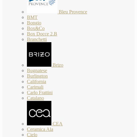
Bleu Provence
BMT
Bongio
Box&Co
Box Docce 2.B
Branchetti
Brizo
Bugnatese
Burlington
California
Carimali
Carlo Frattini
Catalano
CEA
Ceramica Ala
Cielo