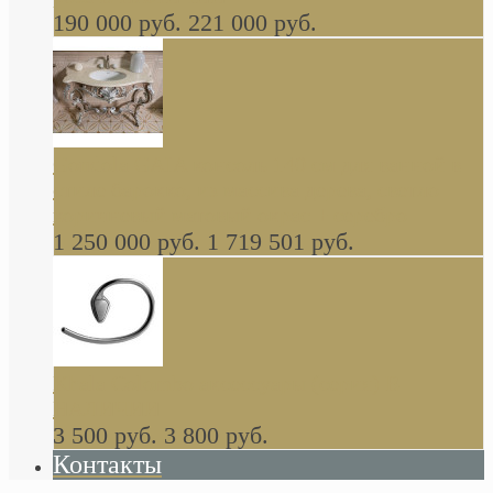
190 000 руб.
221 000 руб.
Gondola GAIA консоль 140 см для ванной в
стиле барокко, из массива дерева, светло
коричневый матовый окрас + серебро
1 250 000 руб.
1 719 501 руб.
Khala Colombo аксессуары (серия) В
НАЛИЧИИ
3 500 руб.
3 800 руб.
Контакты