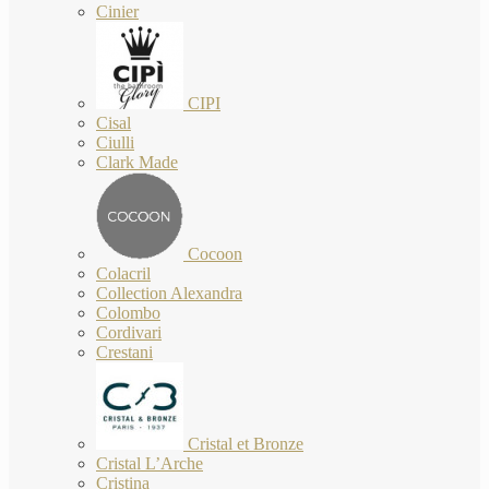
Cinier
CIPI
Cisal
Ciulli
Clark Made
Cocoon
Colacril
Collection Alexandra
Colombo
Cordivari
Crestani
Cristal et Bronze
Cristal L’Arche
Cristina