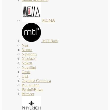
MOMA
MTI Bath
Nea
Neutra
Newform
Nicolazzi
Noken
Novellini
Oasis
OLI
Olympia Ceramica
P.E. Guerin
Perrin&Rowe
Petracer