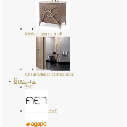
Мебель для ванной
Специальная сантехника
Бренды
3SC
AeT