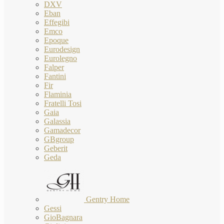
DXV
Eban
Effegibi
Emco
Epoque
Eurodesign
Eurolegno
Falper
Fantini
Fir
Flaminia
Fratelli Tosi
Gaia
Galassia
Gamadecor
GBgroup
Geberit
Geda
Gentry Home
Gessi
GioBagnara