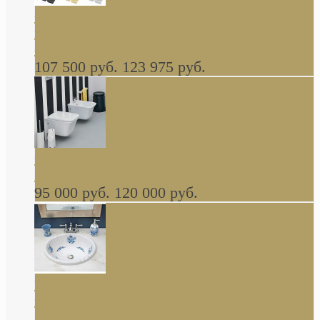
Cassia Duravit врезная сверху кухонная
керамическая мойка 1160 x 510 мм белая,
серая, черная, бежевая В НАЛИЧИИ
107 500 руб.
123 975 руб.
Cow ArtCeram унитаз навесной и биде
навесное КОМПЛЕКТ
95 000 руб.
120 000 руб.
Decorated Bathroom раковина овальная
встраиваемая для ванной с рисунком синяя
роза В НАЛИЧИИ