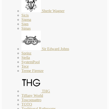
Sherle Wagner
Sicis
Sigma
Sign
Simas
Sir Edward Johns
Sprinz
Stella
SystemPool
Tece
Terme Firenze
THG
Tiffany World
Toscoquattro
TOTO
Traditional Bathrooms