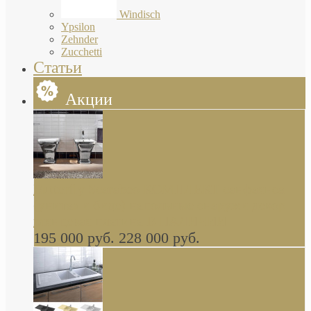
Windisch
Ypsilon
Zehnder
Zucchetti
Статьи
Акции
Butterfly Scarabeo КОМПЛЕКТ санфаянса
(унитаз и биде) напольные снаружи декор
глянцевая платина В НАЛИЧИИ
195 000 руб.
228 000 руб.