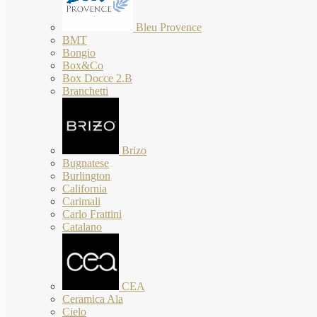
Bleu Provence
BMT
Bongio
Box&Co
Box Docce 2.B
Branchetti
Brizo
Bugnatese
Burlington
California
Carimali
Carlo Frattini
Catalano
CEA
Ceramica Ala
Cielo