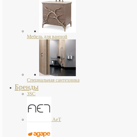
Мебель для ванной
Специальная сантехника
Бренды
3SC
AeT