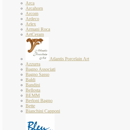
Arca
Arcahorn
Arcom
Ardeco
Arlex
Armani Roca
ArtCeram
Atlantis Porcelain Art
Azzurra
Bagno Associati
Bagno Sasso
Baldi
Bandini
Bellosta
BEMM
Berloni Bagno
Bette
Bianchini Capponi