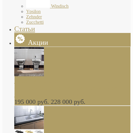
Windisch
Ypsilon
Zehnder
Zucchetti
Статьи
Акции
Butterfly Scarabeo КОМПЛЕКТ санфаянса
(унитаз и биде) напольные снаружи декор
глянцевая платина В НАЛИЧИИ
195 000 руб.
228 000 руб.