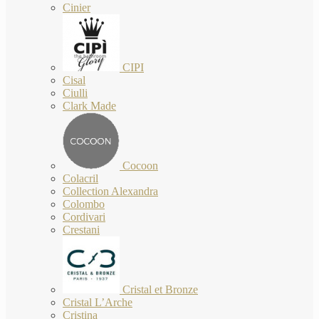
Cinier
CIPI
Cisal
Ciulli
Clark Made
Cocoon
Colacril
Collection Alexandra
Colombo
Cordivari
Crestani
Cristal et Bronze
Cristal L’Arche
Cristina