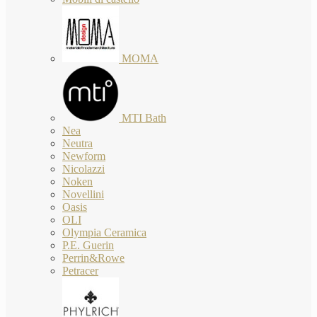
MOMA
MTI Bath
Nea
Neutra
Newform
Nicolazzi
Noken
Novellini
Oasis
OLI
Olympia Ceramica
P.E. Guerin
Perrin&Rowe
Petracer