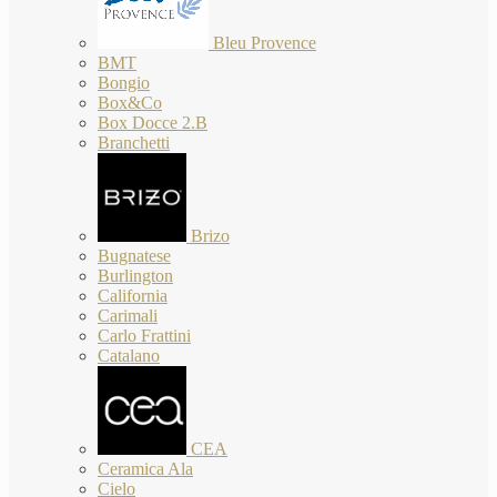
Bleu Provence
BMT
Bongio
Box&Co
Box Docce 2.B
Branchetti
Brizo
Bugnatese
Burlington
California
Carimali
Carlo Frattini
Catalano
CEA
Ceramica Ala
Cielo