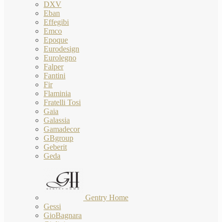
DXV
Eban
Effegibi
Emco
Epoque
Eurodesign
Eurolegno
Falper
Fantini
Fir
Flaminia
Fratelli Tosi
Gaia
Galassia
Gamadecor
GBgroup
Geberit
Geda
Gentry Home
Gessi
GioBagnara