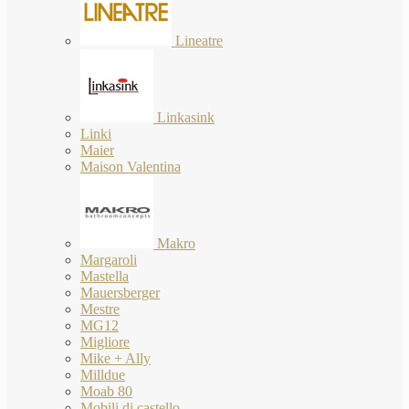
Lineatre
Linkasink
Linki
Maier
Maison Valentina
Makro
Margaroli
Mastella
Mauersberger
Mestre
MG12
Migliore
Mike + Ally
Milldue
Moab 80
Mobili di castello