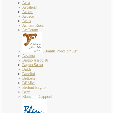
Arca
Arcahorn
Arcom
Ardeco
Arlex
Armani Roca
ArtCeram
Atlantis Porcelain Art
Azzurra
Bagno Associati
Bagno Sasso
Baldi
Bandini
Bellosta
BEMM
Berloni Bagno
Bette
Bianchini Capponi