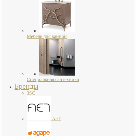
Мебель для ванной
Специальная сантехника
Бренды
3SC
AeT