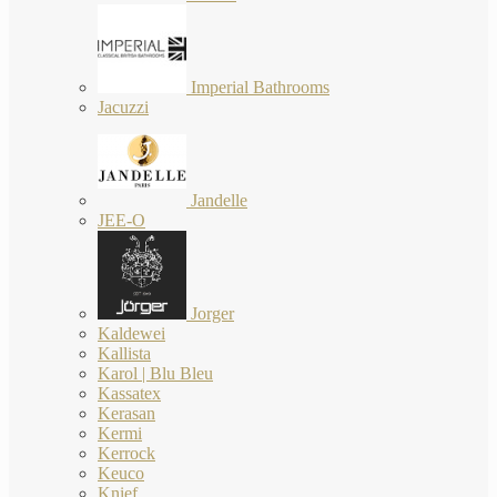
Imperial Bathrooms
Jacuzzi
Jandelle
JEE-O
Jorger
Kaldewei
Kallista
Karol | Blu Bleu
Kassatex
Kerasan
Kermi
Kerrock
Keuco
Knief