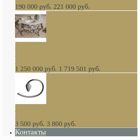
190 000 руб.
221 000 руб.
Gondola GAIA консоль 140 см для ванной в
стиле барокко, из массива дерева, светло
коричневый матовый окрас + серебро
1 250 000 руб.
1 719 501 руб.
Khala Colombo аксессуары (серия) В
НАЛИЧИИ
3 500 руб.
3 800 руб.
Контакты