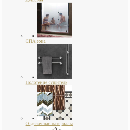
СПА зона
Полотенце сушитель
Отделочные материалы