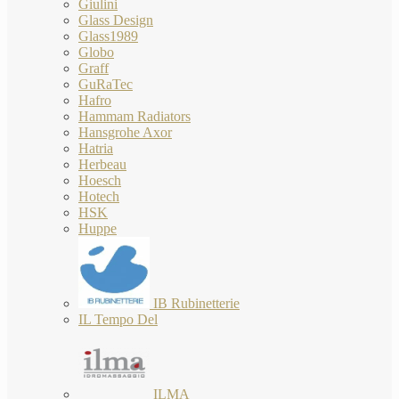
Giulini
Glass Design
Glass1989
Globo
Graff
GuRaTec
Hafro
Hammam Radiators
Hansgrohe Axor
Hatria
Herbeau
Hoesch
Hotech
HSK
Huppe
IB Rubinetterie
IL Tempo Del
ILMA