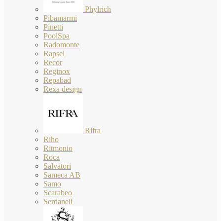
Phylrich
Pibamarmi
Pinetti
PoolSpa
Radomonte
Rapsel
Recor
Reginox
Repabad
Rexa design
Rifra
Riho
Ritmonio
Roca
Salvatori
Sameca AB
Samo
Scarabeo
Serdaneli