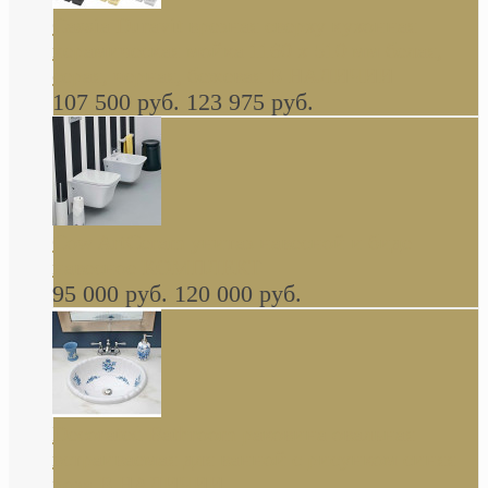
Cassia Duravit врезная сверху кухонная
керамическая мойка 1160 x 510 мм белая,
серая, черная, бежевая В НАЛИЧИИ
107 500 руб.
123 975 руб.
Cow ArtCeram унитаз навесной и биде
навесное КОМПЛЕКТ
95 000 руб.
120 000 руб.
Decorated Bathroom раковина овальная
встраиваемая для ванной с рисунком синяя
роза В НАЛИЧИИ