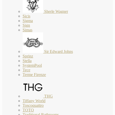
Sherle Wagner
Sicis
Sigma
Sign
Simas
Sir Edward Johns
Sprinz
Stella
SystemPool
Tece
Terme Firenze
THG
Tiffany World
Toscoquattro
TOTO
Traditional Bathrooms