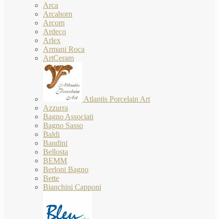
Arca
Arcahorn
Arcom
Ardeco
Arlex
Armani Roca
ArtCeram
Atlantis Porcelain Art
Azzurra
Bagno Associati
Bagno Sasso
Baldi
Bandini
Bellosta
BEMM
Berloni Bagno
Bette
Bianchini Capponi