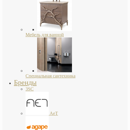
Мебель для ванной
Специальная сантехника
Бренды
3SC
AeT