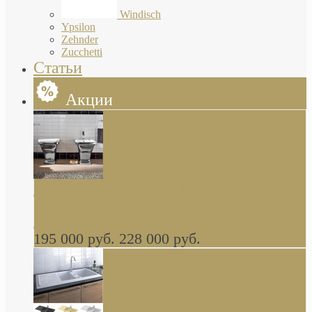
Windisch
Ypsilon
Zehnder
Zucchetti
Статьи
Акции
Butterfly Scarabeo КОМПЛЕКТ санфаянса
(унитаз и биде) напольные снаружи декор
глянцевая платина В НАЛИЧИИ
195 000 руб.
228 000 руб.