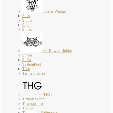
Sherle Wagner
Sicis
Sigma
Sign
Simas
Sir Edward Johns
Sprinz
Stella
SystemPool
Tece
Terme Firenze
THG
Tiffany World
Toscoquattro
TOTO
Traditional Bathrooms