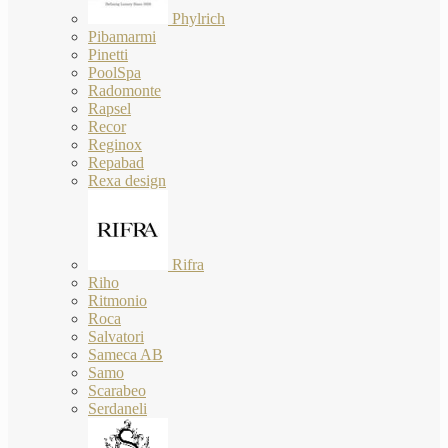
Phylrich
Pibamarmi
Pinetti
PoolSpa
Radomonte
Rapsel
Recor
Reginox
Repabad
Rexa design
Rifra
Riho
Ritmonio
Roca
Salvatori
Sameca AB
Samo
Scarabeo
Serdaneli