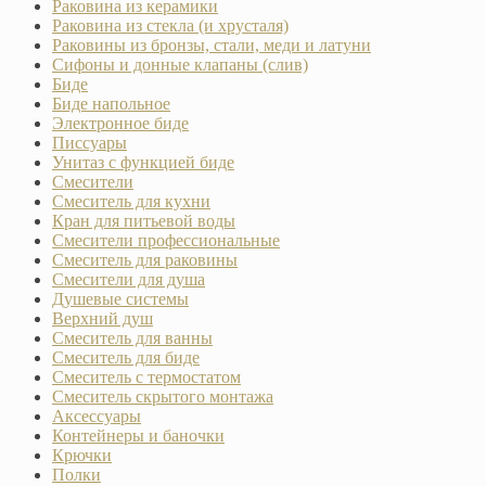
Раковина из керамики
Раковина из стекла (и хрусталя)
Раковины из бронзы, стали, меди и латуни
Сифоны и донные клапаны (слив)
Биде
Биде напольное
Электронное биде
Писсуары
Унитаз с функцией биде
Смесители
Смеситель для кухни
Кран для питьевой воды
Смесители профессиональные
Смеситель для раковины
Смесители для душа
Душевые системы
Верхний душ
Смеситель для ванны
Смеситель для биде
Смеситель с термостатом
Смеситель скрытого монтажа
Аксессуары
Контейнеры и баночки
Крючки
Полки