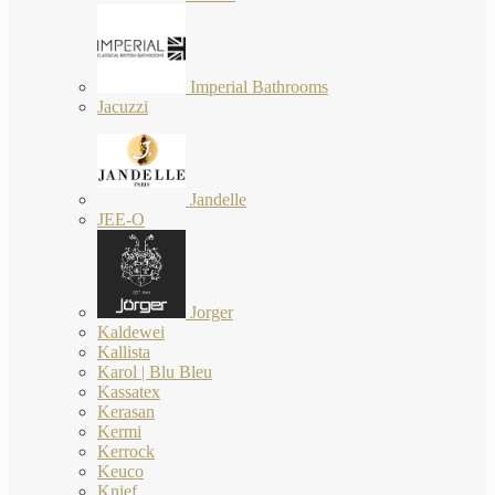
Imperial Bathrooms
Jacuzzi
Jandelle
JEE-O
Jorger
Kaldewei
Kallista
Karol | Blu Bleu
Kassatex
Kerasan
Kermi
Kerrock
Keuco
Knief