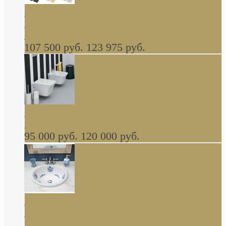
Cassia Duravit врезная сверху кухонная
керамическая мойка 1160 x 510 мм белая,
серая, черная, бежевая В НАЛИЧИИ
107 500 руб.
123 975 руб.
Cow ArtCeram унитаз навесной и биде
навесное КОМПЛЕКТ
95 000 руб.
120 000 руб.
Decorated Bathroom раковина овальная
встраиваемая для ванной с рисунком синяя
роза В НАЛИЧИИ