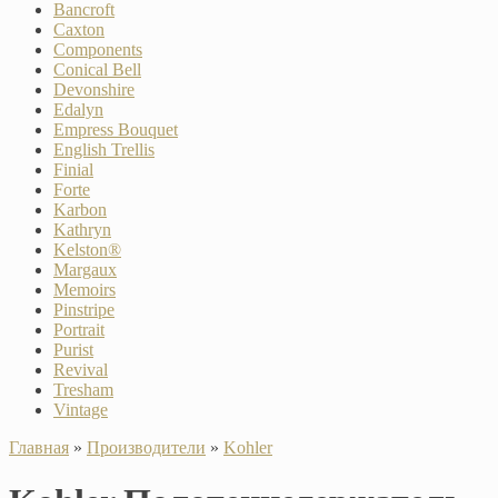
Bancroft
Caxton
Components
Conical Bell
Devonshire
Edalyn
Empress Bouquet
English Trellis
Finial
Forte
Karbon
Kathryn
Kelston®
Margaux
Memoirs
Pinstripe
Portrait
Purist
Revival
Tresham
Vintage
Главная
»
Производители
»
Kohler