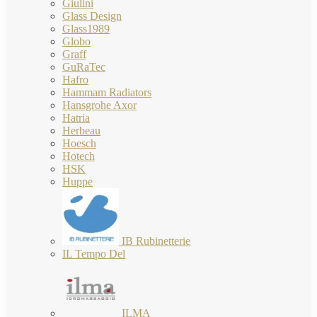
Giulini
Glass Design
Glass1989
Globo
Graff
GuRaTec
Hafro
Hammam Radiators
Hansgrohe Axor
Hatria
Herbeau
Hoesch
Hotech
HSK
Huppe
IB Rubinetterie
IL Tempo Del
ILMA