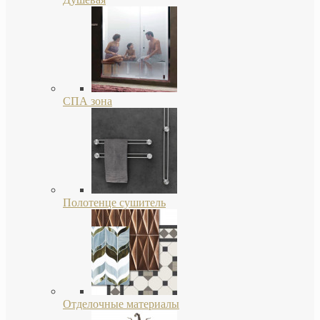
СПА зона
Полотенце сушитель
Отделочные материалы