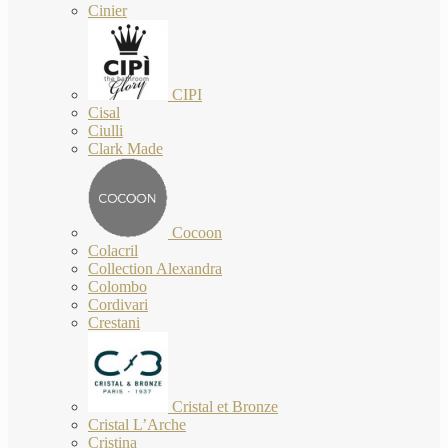
Cinier
CIPI
Cisal
Ciulli
Clark Made
Cocoon
Colacril
Collection Alexandra
Colombo
Cordivari
Crestani
Cristal et Bronze
Cristal L’Arche
Cristina