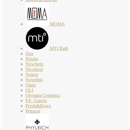
MOMA
MTI Bath
Nea
Neutra
Newform
Nicolazzi
Noken
Novellini
Oasis
OLI
Olympia Ceramica
P.E. Guerin
Perrin&Rowe
Petracer