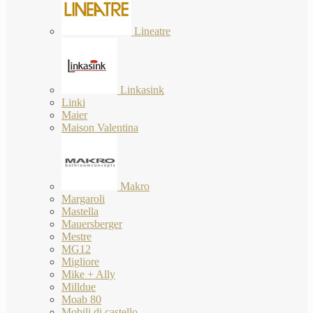
Lineatre
Linkasink
Linki
Maier
Maison Valentina
Makro
Margaroli
Mastella
Mauersberger
Mestre
MG12
Migliore
Mike + Ally
Milldue
Moab 80
Mobili di castello