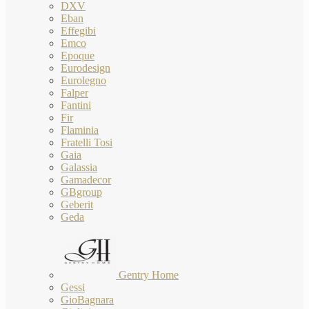
DXV
Eban
Effegibi
Emco
Epoque
Eurodesign
Eurolegno
Falper
Fantini
Fir
Flaminia
Fratelli Tosi
Gaia
Galassia
Gamadecor
GBgroup
Geberit
Geda
Gentry Home
Gessi
GioBagnara