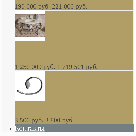
190 000 руб.
221 000 руб.
Gondola GAIA консоль 140 см для ванной в
стиле барокко, из массива дерева, светло
коричневый матовый окрас + серебро
1 250 000 руб.
1 719 501 руб.
Khala Colombo аксессуары (серия) В
НАЛИЧИИ
3 500 руб.
3 800 руб.
Контакты