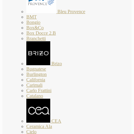
Bleu Provence
BMT
Bongio
Box&Co
Box Docce 2.B
Branchetti
Brizo
Bugnatese
Burlington
California
Carimali
Carlo Frattini
Catalano
CEA
Ceramica Ala
Cielo