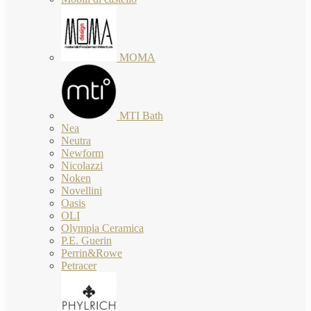
MOMA
MTI Bath
Nea
Neutra
Newform
Nicolazzi
Noken
Novellini
Oasis
OLI
Olympia Ceramica
P.E. Guerin
Perrin&Rowe
Petracer