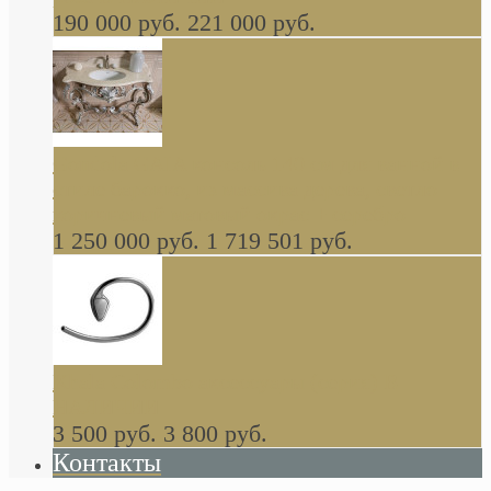
190 000 руб.
221 000 руб.
Gondola GAIA консоль 140 см для ванной в
стиле барокко, из массива дерева, светло
коричневый матовый окрас + серебро
1 250 000 руб.
1 719 501 руб.
Khala Colombo аксессуары (серия) В
НАЛИЧИИ
3 500 руб.
3 800 руб.
Контакты