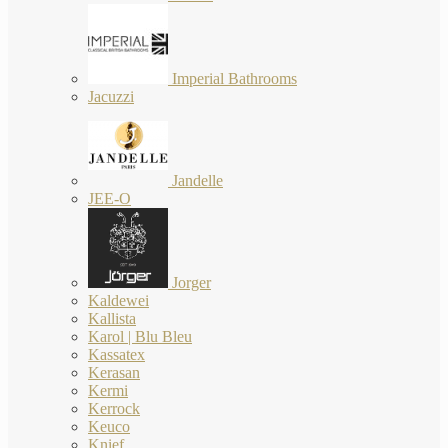
Imperial Bathrooms
Jacuzzi
Jandelle
JEE-O
Jorger
Kaldewei
Kallista
Karol | Blu Bleu
Kassatex
Kerasan
Kermi
Kerrock
Keuco
Knief