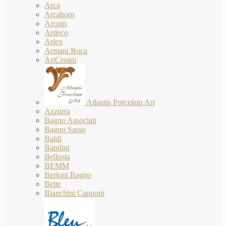
Arca
Arcahorn
Arcom
Ardeco
Arlex
Armani Roca
ArtCeram
Atlantis Porcelain Art
Azzurra
Bagno Associati
Bagno Sasso
Baldi
Bandini
Bellosta
BEMM
Berloni Bagno
Bette
Bianchini Capponi