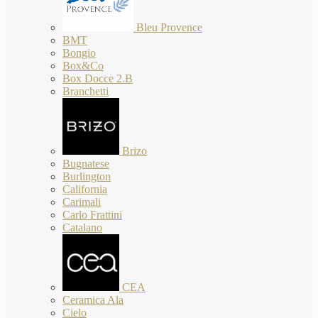
Bleu Provence
BMT
Bongio
Box&Co
Box Docce 2.B
Branchetti
Brizo
Bugnatese
Burlington
California
Carimali
Carlo Frattini
Catalano
CEA
Ceramica Ala
Cielo