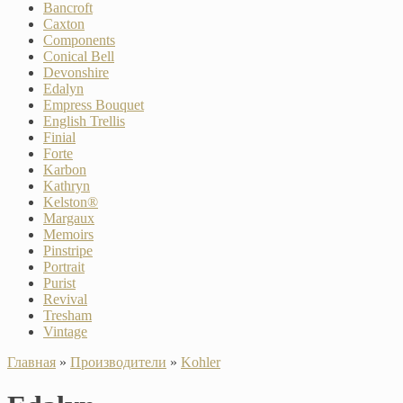
Bancroft
Caxton
Components
Conical Bell
Devonshire
Edalyn
Empress Bouquet
English Trellis
Finial
Forte
Karbon
Kathryn
Kelston®
Margaux
Memoirs
Pinstripe
Portrait
Purist
Revival
Tresham
Vintage
Главная
»
Производители
»
Kohler