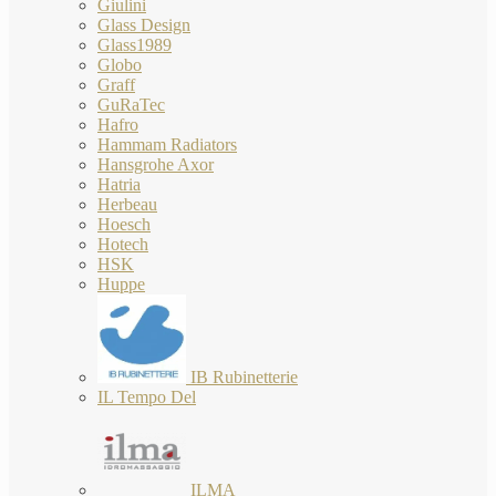
Giulini
Glass Design
Glass1989
Globo
Graff
GuRaTec
Hafro
Hammam Radiators
Hansgrohe Axor
Hatria
Herbeau
Hoesch
Hotech
HSK
Huppe
IB Rubinetterie
IL Tempo Del
ILMA