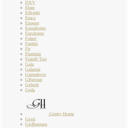
DXV
Eban
Effegibi
Emco
Epoque
Eurodesign
Eurolegno
Falper
Fantini
Fir
Flaminia
Fratelli Tosi
Gaia
Galassia
Gamadecor
GBgroup
Geberit
Geda
Gentry Home
Gessi
GioBagnara