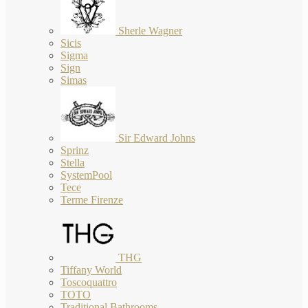
Sherle Wagner
Sicis
Sigma
Sign
Simas
Sir Edward Johns
Sprinz
Stella
SystemPool
Tece
Terme Firenze
THG
Tiffany World
Toscoquattro
TOTO
Traditional Bathrooms