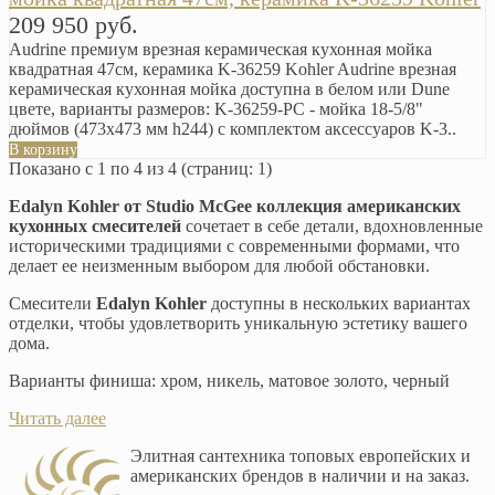
209 950 руб.
Audrine премиум врезная керамическая кухонная мойка
квадратная 47см, керамика K-36259 Kohler Audrine врезная
керамическая кухонная мойка доступна в белом или Dune
цвете, варианты размеров: K-36259-PC - мойка 18-5/8"
дюймов (473х473 мм h244) с комплектом аксессуаров K-3..
В корзину
Показано с 1 по 4 из 4 (страниц: 1)
Edalyn Kohler от Studio McGee коллекция американских
кухонных смесителей
сочетает в себе детали, вдохновленные
историческими традициями с современными формами, что
делает ее неизменным выбором для любой обстановки.
Смесители
Edalyn Kohler
доступны в нескольких вариантах
отделки, чтобы удовлетворить уникальную эстетику вашего
дома.
Варианты финиша: хром, никель, матовое золото, черный
Читать далее
Элитная сантехника топовых европейских и
американских брендов в наличии и на заказ.