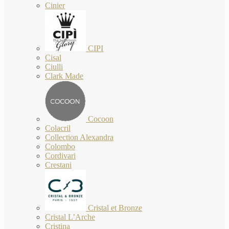
Cinier
CIPI
Cisal
Ciulli
Clark Made
Cocoon
Colacril
Collection Alexandra
Colombo
Cordivari
Crestani
Cristal et Bronze
Cristal L’Arche
Cristina