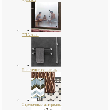
СПА зона
Полотенце сушитель
Отделочные материалы