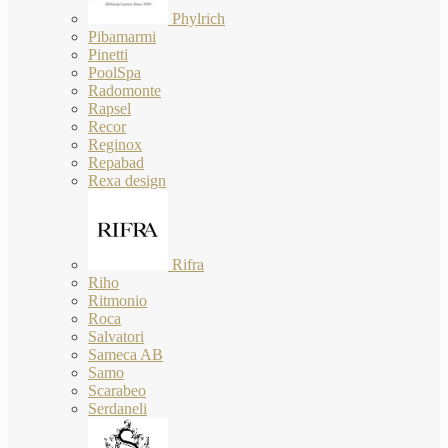
Phylrich
Pibamarmi
Pinetti
PoolSpa
Radomonte
Rapsel
Recor
Reginox
Repabad
Rexa design
Rifra
Riho
Ritmonio
Roca
Salvatori
Sameca AB
Samo
Scarabeo
Serdaneli