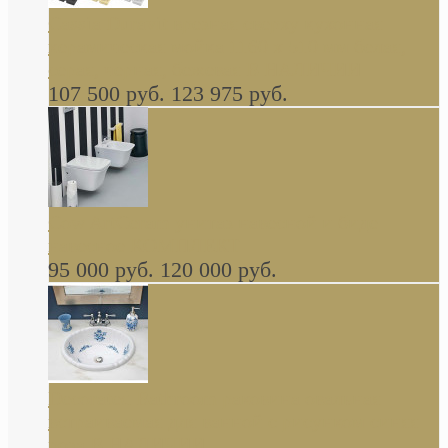
Cassia Duravit врезная сверху кухонная
керамическая мойка 1160 x 510 мм белая,
серая, черная, бежевая В НАЛИЧИИ
107 500 руб.
123 975 руб.
Cow ArtCeram унитаз навесной и биде
навесное КОМПЛЕКТ
95 000 руб.
120 000 руб.
Decorated Bathroom раковина овальная
встраиваемая для ванной с рисунком синяя
роза В НАЛИЧИИ