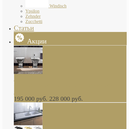
Windisch
Ypsilon
Zehnder
Zucchetti
Статьи
Акции
Butterfly Scarabeo КОМПЛЕКТ санфаянса
(унитаз и биде) напольные снаружи декор
глянцевая платина В НАЛИЧИИ
195 000 руб.
228 000 руб.