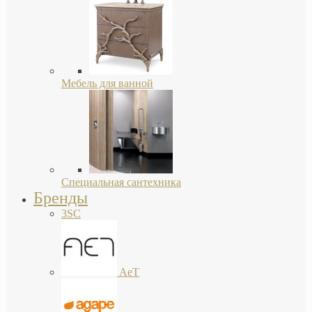
Мебель для ванной
Специальная сантехника
Бренды
3SC
AeT