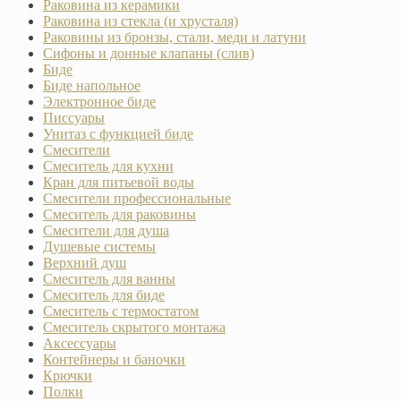
Раковина из керамики
Раковина из стекла (и хрусталя)
Раковины из бронзы, стали, меди и латуни
Сифоны и донные клапаны (слив)
Биде
Биде напольное
Электронное биде
Писсуары
Унитаз с функцией биде
Смесители
Смеситель для кухни
Кран для питьевой воды
Смесители профессиональные
Смеситель для раковины
Смесители для душа
Душевые системы
Верхний душ
Смеситель для ванны
Смеситель для биде
Смеситель с термостатом
Смеситель скрытого монтажа
Аксессуары
Контейнеры и баночки
Крючки
Полки