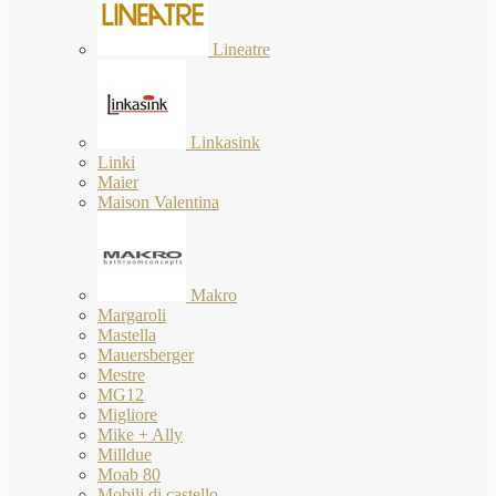
Lineatre
Linkasink
Linki
Maier
Maison Valentina
Makro
Margaroli
Mastella
Mauersberger
Mestre
MG12
Migliore
Mike + Ally
Milldue
Moab 80
Mobili di castello