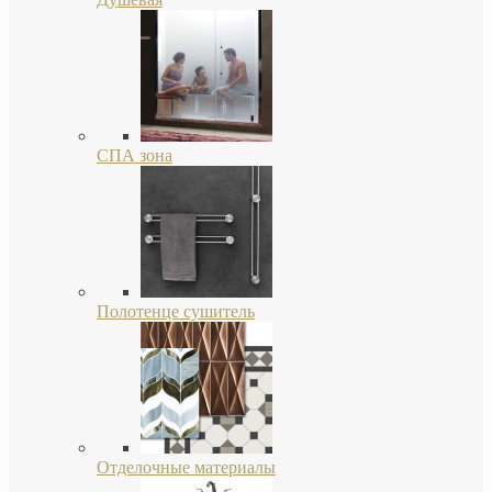
СПА зона
Полотенце сушитель
Отделочные материалы