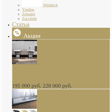
Windisch
Ypsilon
Zehnder
Zucchetti
Статьи
Акции
Butterfly Scarabeo КОМПЛЕКТ санфаянса
(унитаз и биде) напольные снаружи декор
глянцевая платина В НАЛИЧИИ
195 000 руб.
228 000 руб.