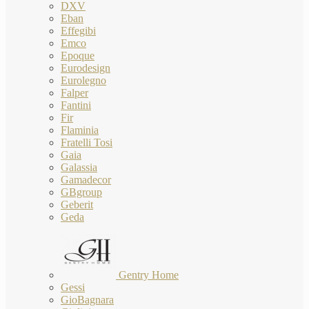
DXV
Eban
Effegibi
Emco
Epoque
Eurodesign
Eurolegno
Falper
Fantini
Fir
Flaminia
Fratelli Tosi
Gaia
Galassia
Gamadecor
GBgroup
Geberit
Geda
Gentry Home
Gessi
GioBagnara