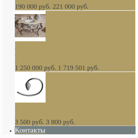
190 000 руб.
221 000 руб.
Gondola GAIA консоль 140 см для ванной в
стиле барокко, из массива дерева, светло
коричневый матовый окрас + серебро
1 250 000 руб.
1 719 501 руб.
Khala Colombo аксессуары (серия) В
НАЛИЧИИ
3 500 руб.
3 800 руб.
Контакты