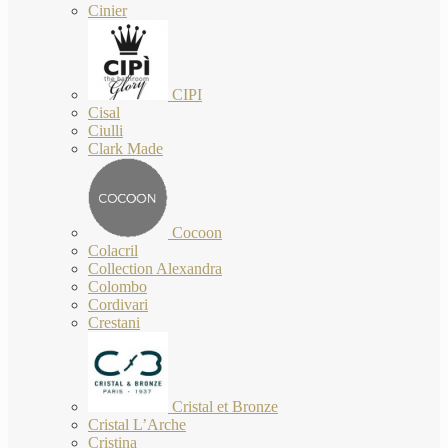
Cinier
CIPI
Cisal
Ciulli
Clark Made
Cocoon
Colacril
Collection Alexandra
Colombo
Cordivari
Crestani
Cristal et Bronze
Cristal L’Arche
Cristina