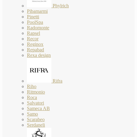
Phylrich
Pibamarmi
Pinetti
PoolSpa
Radomonte
Rapsel
Recor
Reginox
Repabad
Rexa design
Rifra
Riho
Ritmonio
Roca
Salvatori
Sameca AB
Samo
Scarabeo
Serdaneli