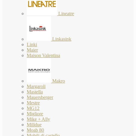
Lineatre
Linkasink
Linki
Maier
Maison Valentina
Makro
Margaroli
Mastella
Mauersberger
Mestre
MG12
Migliore
Mike + Ally
Milldue
Moab 80
Mobili di castello