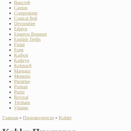
Bancroft
Caxton
Components
Conical Bell
Devonshire
Edalyn
Empress Bouquet
English Trellis
Finial
Forte
Karbon
Kathryn
Kelston®
Margaux
Memoirs
Pinstripe
Portrait
Purist
Revival
Tresham
Vintage
Главная
»
Производители
»
Kohler