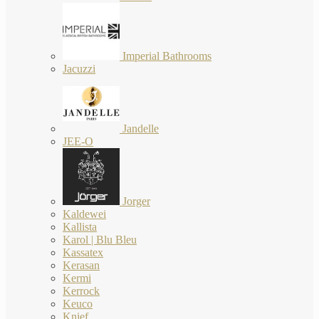
Imperial Bathrooms
Jacuzzi
Jandelle
JEE-O
Jorger
Kaldewei
Kallista
Karol | Blu Bleu
Kassatex
Kerasan
Kermi
Kerrock
Keuco
Knief