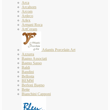
Arca
Arcahorn
Arcom
Ardeco
Arlex
Armani Roca
ArtCeram
Atlantis Porcelain Art
Azzurra
Bagno Associati
Bagno Sasso
Baldi
Bandini
Bellosta
BEMM
Berloni Bagno
Bette
Bianchini Capponi