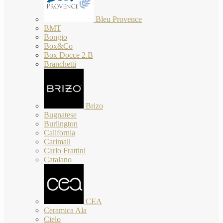
Bleu Provence
BMT
Bongio
Box&Co
Box Docce 2.B
Branchetti
Brizo
Bugnatese
Burlington
California
Carimali
Carlo Frattini
Catalano
CEA
Ceramica Ala
Cielo