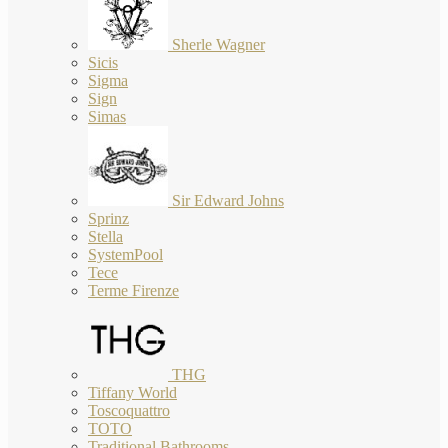
Sherle Wagner
Sicis
Sigma
Sign
Simas
Sir Edward Johns
Sprinz
Stella
SystemPool
Tece
Terme Firenze
THG
Tiffany World
Toscoquattro
TOTO
Traditional Bathrooms