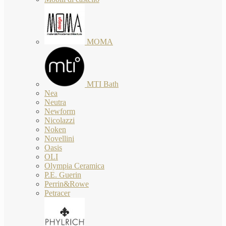
MOMA
MTI Bath
Nea
Neutra
Newform
Nicolazzi
Noken
Novellini
Oasis
OLI
Olympia Ceramica
P.E. Guerin
Perrin&Rowe
Petracer