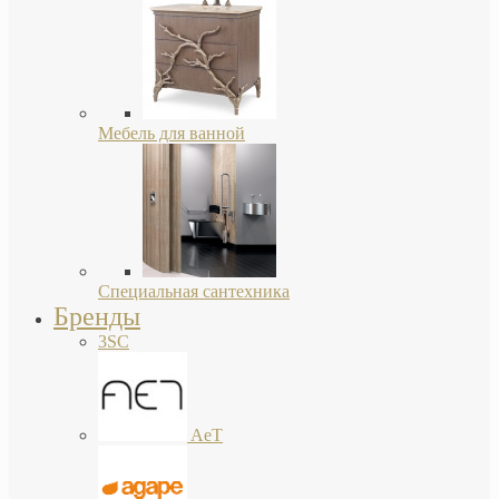
Мебель для ванной
Специальная сантехника
Бренды
3SC
AeT