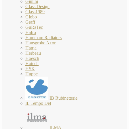
Giulini
Glass Design
Glass1989
Globo
Graff
GuRaTec
Hafro
Hammam Radiators
Hansgrohe Axor
Hatria
Herbeau
Hoesch
Hotech
HSK
Huppe
IB Rubinetterie
IL Tempo Del
ILMA