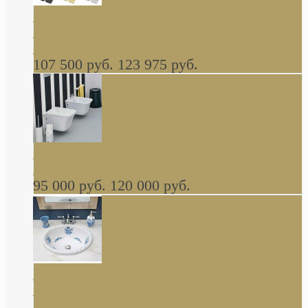
Cassia Duravit врезная сверху кухонная
керамическая мойка 1160 x 510 мм белая,
серая, черная, бежевая В НАЛИЧИИ
107 500 руб.
123 975 руб.
Cow ArtCeram унитаз навесной и биде
навесное КОМПЛЕКТ
95 000 руб.
120 000 руб.
Decorated Bathroom раковина овальная
встраиваемая для ванной с рисунком синяя
роза В НАЛИЧИИ