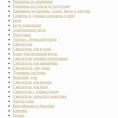
Раковина из керамики
Раковина из стекла (и хрусталя)
Раковины из бронзы, стали, меди и латуни
Сифоны и донные клапаны (слив)
Биде
Биде напольное
Электронное биде
Писсуары
Унитаз с функцией биде
Смесители
Смеситель для кухни
Кран для питьевой воды
Смесители профессиональные
Смеситель для раковины
Смесители для душа
Душевые системы
Верхний душ
Смеситель для ванны
Смеситель для биде
Смеситель с термостатом
Смеситель скрытого монтажа
Аксессуары
Контейнеры и баночки
Крючки
Полки