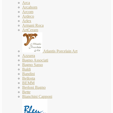
Arca
Arcahorn
Arcom
Ardeco
Arlex
Armani Roca
ArtCeram
Atlantis Porcelain Art
Azzurra
Bagno Associati
Bagno Sasso
Baldi
Bandini
Bellosta
BEMM
Berloni Bagno
Bette
Bianchini Capponi