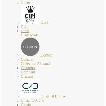
Cinier
CIPI
Cisal
Ciulli
Clark Made
Cocoon
Colacril
Collection Alexandra
Colombo
Cordivari
Crestani
Cristal et Bronze
Cristal L’Arche
Cristina