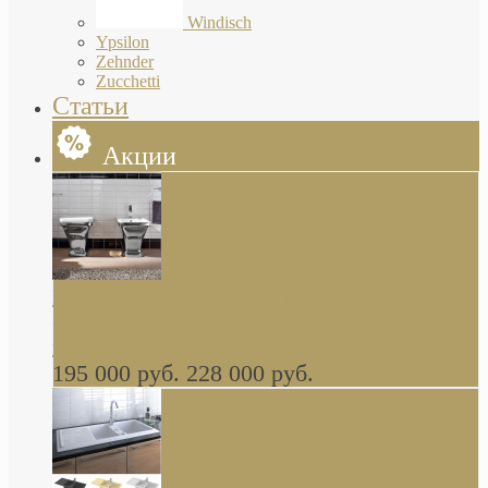
Windisch
Ypsilon
Zehnder
Zucchetti
Статьи
Акции
Butterfly Scarabeo КОМПЛЕКТ санфаянса
(унитаз и биде) напольные снаружи декор
глянцевая платина В НАЛИЧИИ
195 000 руб.
228 000 руб.