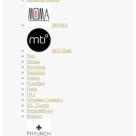
MOMA
MTI Bath
Nea
Neutra
Newform
Nicolazzi
Noken
Novellini
Oasis
OLI
Olympia Ceramica
P.E. Guerin
Perrin&Rowe
Petracer