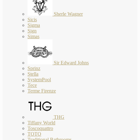
Sherle Wagner
Sicis
Sigma
Sign
Simas
Sir Edward Johns
Sprinz
Stella
SystemPool
Tece
Terme Firenze
THG
Tiffany World
Toscoquattro
TOTO
Traditional Bathrooms