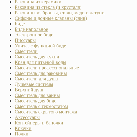
Раковина из керамики
Раковина из стекла (и хрусталя)
Раковины из бронзы, стали, меди и латуни
Сифоны и донные клапаны (слив)
Биде
Биде напольное
Электронное биде
Писсуары
Унитаз с функцией биде
Смесители
Смеситель для кухни
Кран для питьевой воды
Смесители профессиональные
Смеситель для раковины
Смесители для душа
Душевые системы
Верхний душ
Смеситель для ванны
Смеситель для биде
Смеситель с термостатом
Смеситель скрытого монтажа
Аксессуары
Контейнеры и баночки
Крючки
Полки