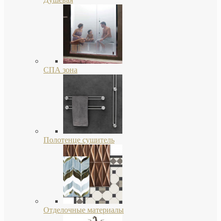
СПА зона
Полотенце сушитель
Отделочные материалы