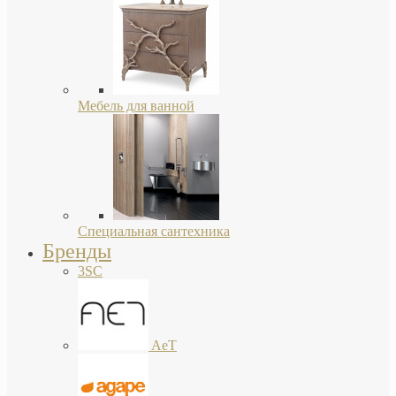
Мебель для ванной
Специальная сантехника
Бренды
3SC
AeT