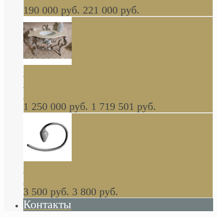
190 000 руб.
221 000 руб.
Gondola GAIA консоль 140 см для ванной в
стиле барокко, из массива дерева, светло
коричневый матовый окрас + серебро
1 250 000 руб.
1 719 501 руб.
Khala Colombo аксессуары (серия) В
НАЛИЧИИ
3 500 руб.
3 800 руб.
Контакты