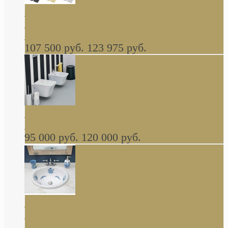
Cassia Duravit врезная сверху кухонная
керамическая мойка 1160 x 510 мм белая,
серая, черная, бежевая В НАЛИЧИИ
107 500 руб.
123 975 руб.
Cow ArtCeram унитаз навесной и биде
навесное КОМПЛЕКТ
95 000 руб.
120 000 руб.
Decorated Bathroom раковина овальная
встраиваемая для ванной с рисунком синяя
роза В НАЛИЧИИ