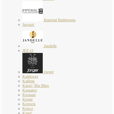
Imperial Bathrooms
Jacuzzi
Jandelle
JEE-O
Jorger
Kaldewei
Kallista
Karol | Blu Bleu
Kassatex
Kerasan
Kermi
Kerrock
Keuco
Knief