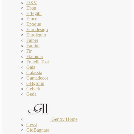
DXV
Eban
Effegibi
Emco
Epoque
Eurodesign
Eurolegno
Falper
Fantini
Fir
Flaminia
Fratelli Tosi
Gaia
Galassia
Gamadecor
GBgroup
Geberit
Geda
Gentry Home
Gessi
GioBagnara