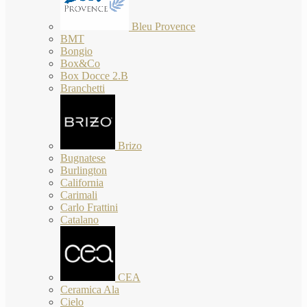
Bleu Provence
BMT
Bongio
Box&Co
Box Docce 2.B
Branchetti
Brizo
Bugnatese
Burlington
California
Carimali
Carlo Frattini
Catalano
CEA
Ceramica Ala
Cielo