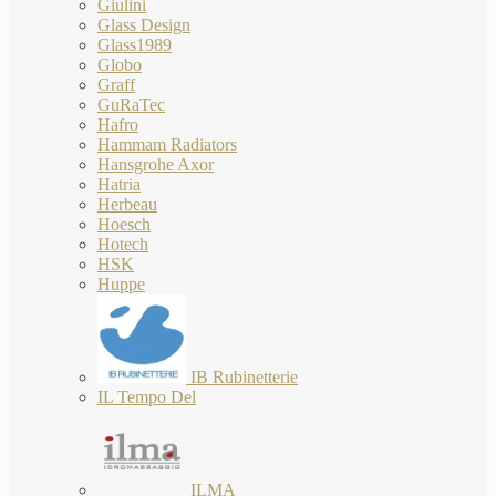
Giulini
Glass Design
Glass1989
Globo
Graff
GuRaTec
Hafro
Hammam Radiators
Hansgrohe Axor
Hatria
Herbeau
Hoesch
Hotech
HSK
Huppe
IB Rubinetterie
IL Tempo Del
ILMA