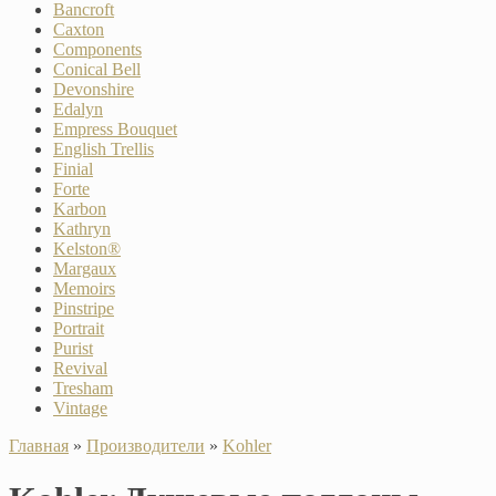
Bancroft
Caxton
Components
Conical Bell
Devonshire
Edalyn
Empress Bouquet
English Trellis
Finial
Forte
Karbon
Kathryn
Kelston®
Margaux
Memoirs
Pinstripe
Portrait
Purist
Revival
Tresham
Vintage
Главная
»
Производители
»
Kohler