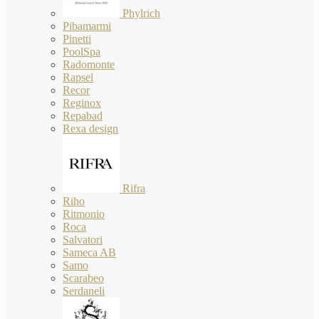
Phylrich
Pibamarmi
Pinetti
PoolSpa
Radomonte
Rapsel
Recor
Reginox
Repabad
Rexa design
Rifra
Riho
Ritmonio
Roca
Salvatori
Sameca AB
Samo
Scarabeo
Serdaneli