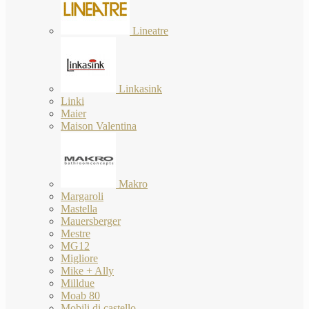
Lineatre
Linkasink
Linki
Maier
Maison Valentina
Makro
Margaroli
Mastella
Mauersberger
Mestre
MG12
Migliore
Mike + Ally
Milldue
Moab 80
Mobili di castello