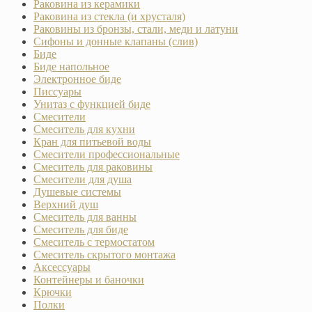
Раковина из керамики
Раковина из стекла (и хрусталя)
Раковины из бронзы, стали, меди и латуни
Сифоны и донные клапаны (слив)
Биде
Биде напольное
Электронное биде
Писсуары
Унитаз с функцией биде
Смесители
Смеситель для кухни
Кран для питьевой воды
Смесители профессиональные
Смеситель для раковины
Смесители для душа
Душевые системы
Верхний душ
Смеситель для ванны
Смеситель для биде
Смеситель с термостатом
Смеситель скрытого монтажа
Аксессуары
Контейнеры и баночки
Крючки
Полки