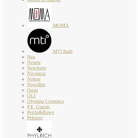
MOMA
MTI Bath
Nea
Neutra
Newform
Nicolazzi
Noken
Novellini
Oasis
OLI
Olympia Ceramica
P.E. Guerin
Perrin&Rowe
Petracer