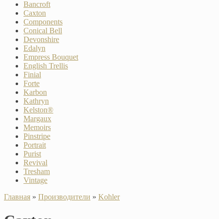
Bancroft
Caxton
Components
Conical Bell
Devonshire
Edalyn
Empress Bouquet
English Trellis
Finial
Forte
Karbon
Kathryn
Kelston®
Margaux
Memoirs
Pinstripe
Portrait
Purist
Revival
Tresham
Vintage
Главная
»
Производители
»
Kohler