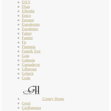
DXV
Eban
Effegibi
Emco
Epoque
Eurodesign
Eurolegno
Falper
Fantini
Fir
Flaminia
Fratelli Tosi
Gaia
Galassia
Gamadecor
GBgroup
Geberit
Geda
Gentry Home
Gessi
GioBagnara