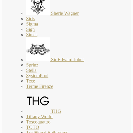
Sherle Wagner
Sicis
Sigma
Sign
Simas
Sir Edward Johns
Sprinz
Stella
SystemPool
Tece
Terme Firenze
THG
Tiffany World
Toscoquattro
TOTO
Traditional Bathrooms