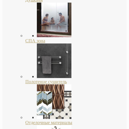
СПА зона
Полотенце сушитель
Отделочные материалы