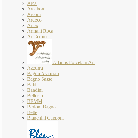
Arca
Arcahorn
Arcom
Ardeco
Arlex
Armani Roca
ArtCeram
Atlantis Porcelain Art
Azzurra
Bagno Associati
Bagno Sasso
Baldi
Bandini
Bellosta
BEMM
Berloni Bagno
Bette
Bianchini Capponi