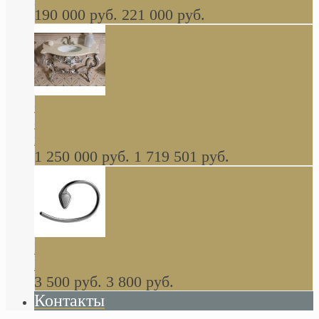
190 000 руб.
221 000 руб.
Gondola GAIA консоль 140 см для ванной в
стиле барокко, из массива дерева, светло
коричневый матовый окрас + серебро
1 250 000 руб.
1 719 501 руб.
Khala Colombo аксессуары (серия) В
НАЛИЧИИ
3 500 руб.
3 800 руб.
Контакты