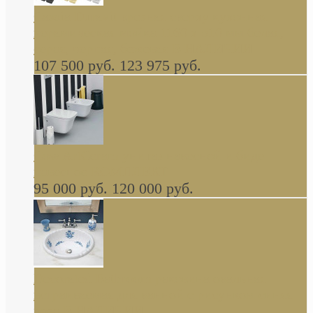
Cassia Duravit врезная сверху кухонная
керамическая мойка 1160 x 510 мм белая,
серая, черная, бежевая В НАЛИЧИИ
107 500 руб.
123 975 руб.
Cow ArtCeram унитаз навесной и биде
навесное КОМПЛЕКТ
95 000 руб.
120 000 руб.
Decorated Bathroom раковина овальная
встраиваемая для ванной с рисунком синяя
роза В НАЛИЧИИ