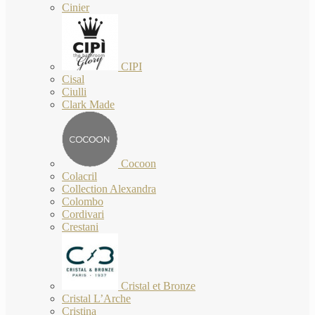
Cinier
CIPI
Cisal
Ciulli
Clark Made
Cocoon
Colacril
Collection Alexandra
Colombo
Cordivari
Crestani
Cristal et Bronze
Cristal L’Arche
Cristina