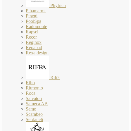
Phylrich
Pibamarmi
Pinetti
PoolSpa
Radomonte
Rapsel
Recor
Reginox
Repabad
Rexa design
Rifra
Riho
Ritmonio
Roca
Salvatori
Sameca AB
Samo
Scarabeo
Serdaneli