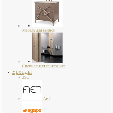
Мебель для ванной
Специальная сантехника
Бренды
3SC
AeT