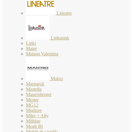
Lineatre
Linkasink
Linki
Maier
Maison Valentina
Makro
Margaroli
Mastella
Mauersberger
Mestre
MG12
Migliore
Mike + Ally
Milldue
Moab 80
Mobili di castello