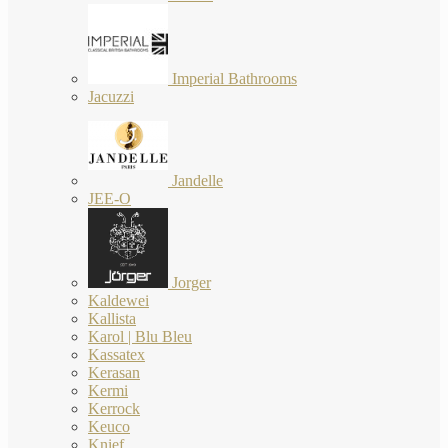
Imperial Bathrooms
Jacuzzi
Jandelle
JEE-O
Jorger
Kaldewei
Kallista
Karol | Blu Bleu
Kassatex
Kerasan
Kermi
Kerrock
Keuco
Knief