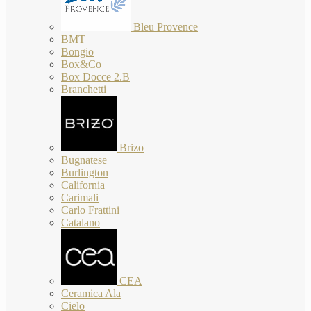
Bleu Provence
BMT
Bongio
Box&Co
Box Docce 2.B
Branchetti
Brizo
Bugnatese
Burlington
California
Carimali
Carlo Frattini
Catalano
CEA
Ceramica Ala
Cielo