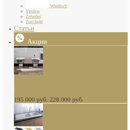
Windisch
Ypsilon
Zehnder
Zucchetti
Статьи
Акции
Butterfly Scarabeo КОМПЛЕКТ санфаянса
(унитаз и биде) напольные снаружи декор
глянцевая платина В НАЛИЧИИ
195 000 руб.
228 000 руб.