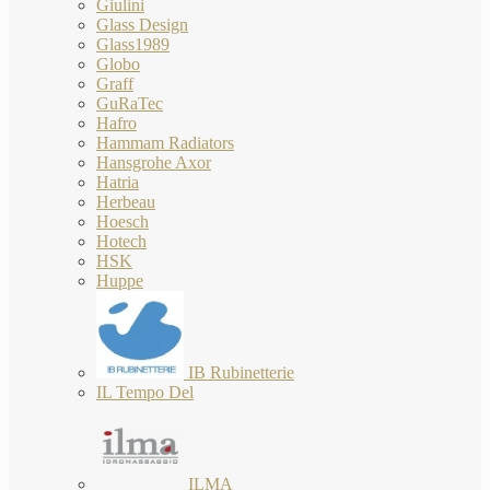
Giulini
Glass Design
Glass1989
Globo
Graff
GuRaTec
Hafro
Hammam Radiators
Hansgrohe Axor
Hatria
Herbeau
Hoesch
Hotech
HSK
Huppe
IB Rubinetterie
IL Tempo Del
ILMA