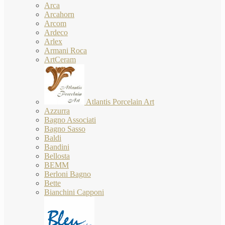
Arca
Arcahorn
Arcom
Ardeco
Arlex
Armani Roca
ArtCeram
Atlantis Porcelain Art
Azzurra
Bagno Associati
Bagno Sasso
Baldi
Bandini
Bellosta
BEMM
Berloni Bagno
Bette
Bianchini Capponi