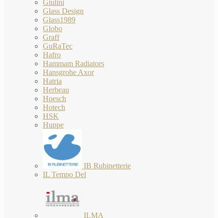
Giulini
Glass Design
Glass1989
Globo
Graff
GuRaTec
Hafro
Hammam Radiators
Hansgrohe Axor
Hatria
Herbeau
Hoesch
Hotech
HSK
Huppe
IB Rubinetterie
IL Tempo Del
ILMA