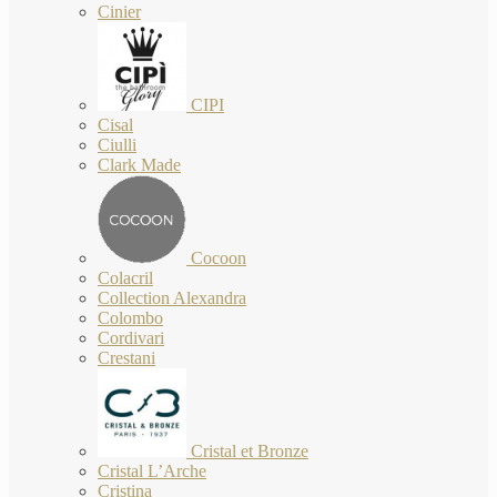
Cinier
CIPI
Cisal
Ciulli
Clark Made
Cocoon
Colacril
Collection Alexandra
Colombo
Cordivari
Crestani
Cristal et Bronze
Cristal L’Arche
Cristina