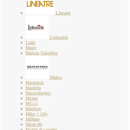
Lineatre
Linkasink
Linki
Maier
Maison Valentina
Makro
Margaroli
Mastella
Mauersberger
Mestre
MG12
Migliore
Mike + Ally
Milldue
Moab 80
Mobili di castello