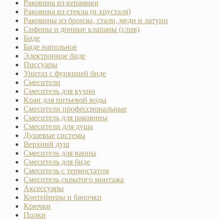
Раковина из керамики
Раковина из стекла (и хрусталя)
Раковины из бронзы, стали, меди и латуни
Сифоны и донные клапаны (слив)
Биде
Биде напольное
Электронное биде
Писсуары
Унитаз с функцией биде
Смесители
Смеситель для кухни
Кран для питьевой воды
Смесители профессиональные
Смеситель для раковины
Смесители для душа
Душевые системы
Верхний душ
Смеситель для ванны
Смеситель для биде
Смеситель с термостатом
Смеситель скрытого монтажа
Аксессуары
Контейнеры и баночки
Крючки
Полки