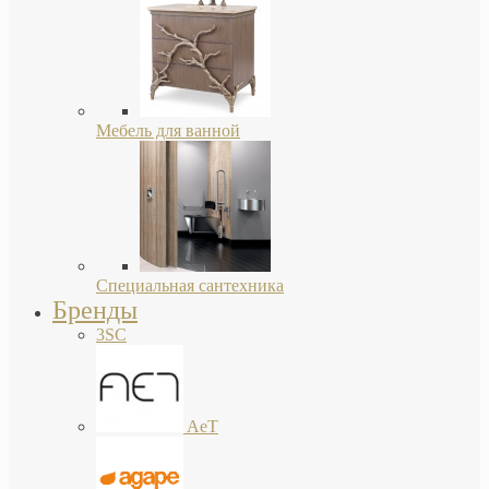
Мебель для ванной
Специальная сантехника
Бренды
3SC
AeT