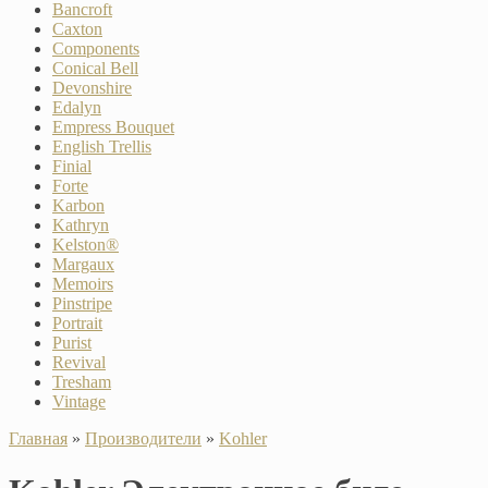
Bancroft
Caxton
Components
Conical Bell
Devonshire
Edalyn
Empress Bouquet
English Trellis
Finial
Forte
Karbon
Kathryn
Kelston®
Margaux
Memoirs
Pinstripe
Portrait
Purist
Revival
Tresham
Vintage
Главная
»
Производители
»
Kohler