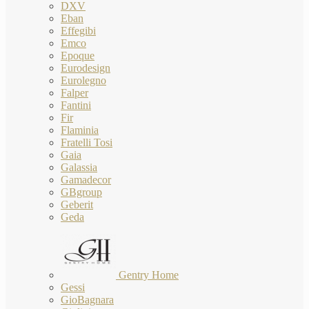
DXV
Eban
Effegibi
Emco
Epoque
Eurodesign
Eurolegno
Falper
Fantini
Fir
Flaminia
Fratelli Tosi
Gaia
Galassia
Gamadecor
GBgroup
Geberit
Geda
Gentry Home
Gessi
GioBagnara