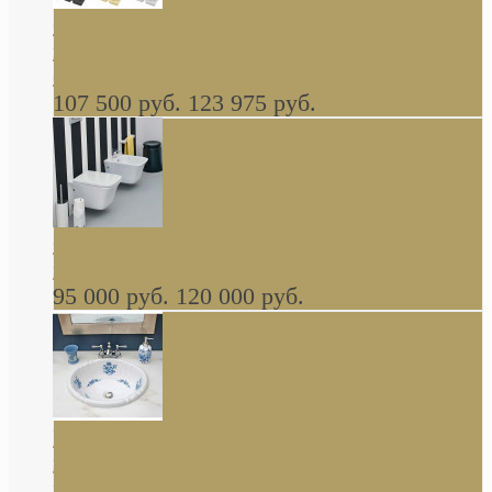
Cassia Duravit врезная сверху кухонная
керамическая мойка 1160 x 510 мм белая,
серая, черная, бежевая В НАЛИЧИИ
107 500 руб.
123 975 руб.
Cow ArtCeram унитаз навесной и биде
навесное КОМПЛЕКТ
95 000 руб.
120 000 руб.
Decorated Bathroom раковина овальная
встраиваемая для ванной с рисунком синяя
роза В НАЛИЧИИ