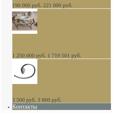
190 000 руб.
221 000 руб.
Gondola GAIA консоль 140 см для ванной в
стиле барокко, из массива дерева, светло
коричневый матовый окрас + серебро
1 250 000 руб.
1 719 501 руб.
Khala Colombo аксессуары (серия) В
НАЛИЧИИ
3 500 руб.
3 800 руб.
Контакты