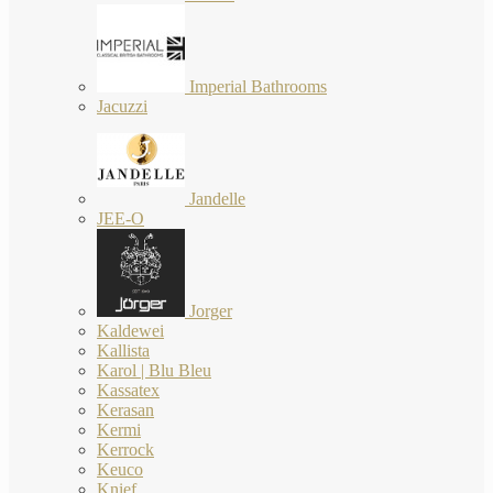
Imperial Bathrooms
Jacuzzi
Jandelle
JEE-O
Jorger
Kaldewei
Kallista
Karol | Blu Bleu
Kassatex
Kerasan
Kermi
Kerrock
Keuco
Knief