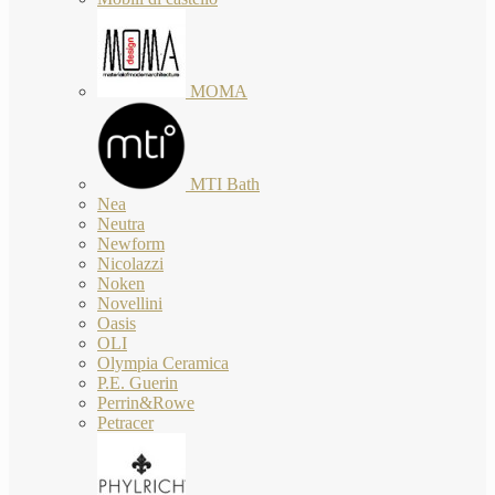
MOMA
MTI Bath
Nea
Neutra
Newform
Nicolazzi
Noken
Novellini
Oasis
OLI
Olympia Ceramica
P.E. Guerin
Perrin&Rowe
Petracer