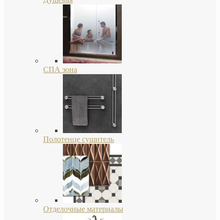
СПА зона
Полотенце сушитель
Отделочные материалы