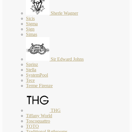
Sherle Wagner
Sicis
Sigma
Sign
Simas
Sir Edward Johns
Sprinz
Stella
SystemPool
Tece
Terme Firenze
THG
Tiffany World
Toscoquattro
TOTO
Traditional Bathrooms