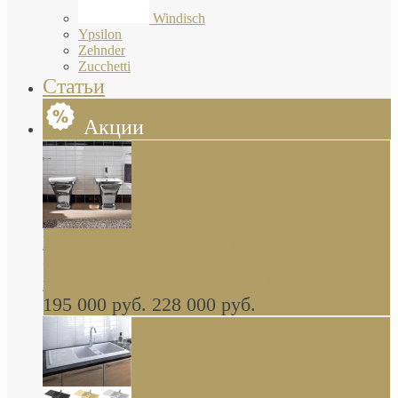
Windisch
Ypsilon
Zehnder
Zucchetti
Статьи
Акции
Butterfly Scarabeo КОМПЛЕКТ санфаянса
(унитаз и биде) напольные снаружи декор
глянцевая платина В НАЛИЧИИ
195 000 руб.
228 000 руб.