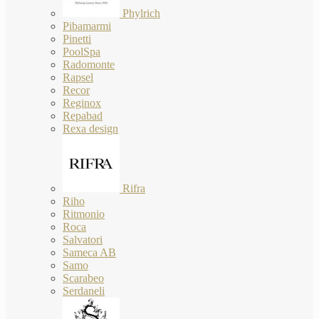
Phylrich
Pibamarmi
Pinetti
PoolSpa
Radomonte
Rapsel
Recor
Reginox
Repabad
Rexa design
Rifra
Riho
Ritmonio
Roca
Salvatori
Sameca AB
Samo
Scarabeo
Serdaneli