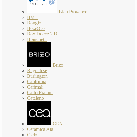
Bleu Provence
BMT
Bongio
Box&Co
Box Docce 2.B
Branchetti
Brizo
Bugnatese
Burlington
California
Carimali
Carlo Frattini
Catalano
CEA
Ceramica Ala
Cielo