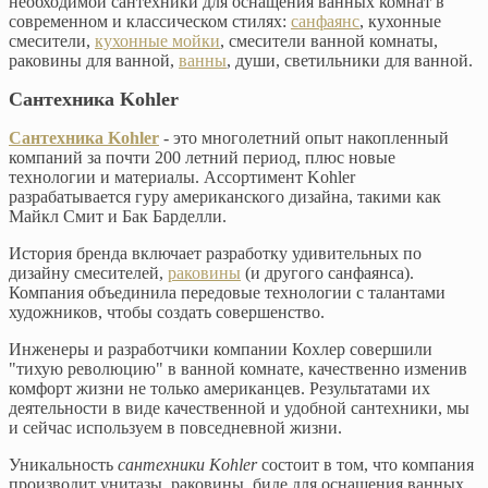
необходимой сантехники для оснащения ванных комнат в
современном и классическом стилях:
санфаянс
, кухонные
смесители,
кухонные мойки
, смесители ванной комнаты,
раковины для ванной,
ванны
, души, светильники для ванной.
Сантехника Kohler
Сантехника Kohler
- это многолетний опыт накопленный
компаний за почти 200 летний период, плюс новые
технологии и материалы. Ассортимент Kohler
разрабатывается гуру американского дизайна, такими как
Майкл Смит и Бак Барделли.
История бренда включает разработку удивительных по
дизайну смесителей,
раковины
(и другого санфаянса).
Компания объединила передовые технологии с талантами
художников, чтобы создать совершенство.
Инженеры и разработчики компании Кохлер совершили
"тихую революцию" в ванной комнате, качественно изменив
комфорт жизни не только американцев. Результатами их
деятельности в виде качественной и удобной сантехники, мы
и сейчас используем в повседневной жизни.
Уникальность
сантехники Kohler
состоит в том, что компания
производит унитазы, раковины, биде для оснащения ванных