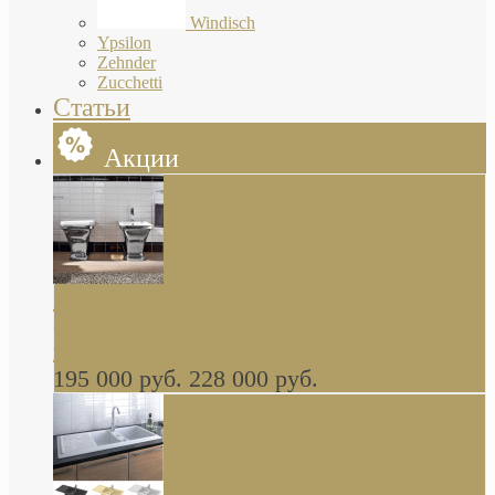
Windisch
Ypsilon
Zehnder
Zucchetti
Статьи
Акции
Butterfly Scarabeo КОМПЛЕКТ санфаянса
(унитаз и биде) напольные снаружи декор
глянцевая платина В НАЛИЧИИ
195 000 руб.
228 000 руб.