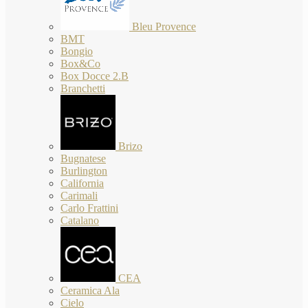
Bleu Provence
BMT
Bongio
Box&Co
Box Docce 2.B
Branchetti
Brizo
Bugnatese
Burlington
California
Carimali
Carlo Frattini
Catalano
CEA
Ceramica Ala
Cielo