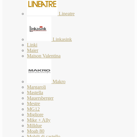
Lineatre
Linkasink
Linki
Maier
Maison Valentina
Makro
Margaroli
Mastella
Mauersberger
Mestre
MG12
Migliore
Mike + Ally
Milldue
Moab 80
Mobili di castello