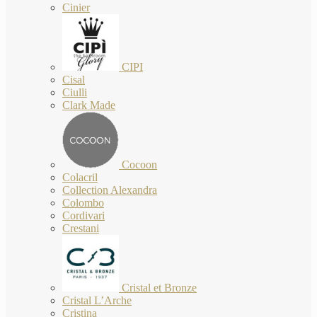
Cinier
CIPI
Cisal
Ciulli
Clark Made
Cocoon
Colacril
Collection Alexandra
Colombo
Cordivari
Crestani
Cristal et Bronze
Cristal L’Arche
Cristina