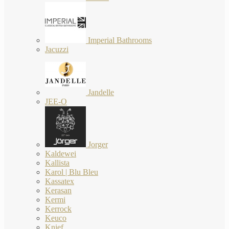
Imperial Bathrooms
Jacuzzi
Jandelle
JEE-O
Jorger
Kaldewei
Kallista
Karol | Blu Bleu
Kassatex
Kerasan
Kermi
Kerrock
Keuco
Knief