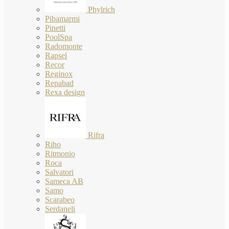
Phylrich
Pibamarmi
Pinetti
PoolSpa
Radomonte
Rapsel
Recor
Reginox
Repabad
Rexa design
Rifra
Riho
Ritmonio
Roca
Salvatori
Sameca AB
Samo
Scarabeo
Serdaneli