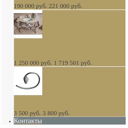
190 000 руб.
221 000 руб.
Gondola GAIA консоль 140 см для ванной в
стиле барокко, из массива дерева, светло
коричневый матовый окрас + серебро
1 250 000 руб.
1 719 501 руб.
Khala Colombo аксессуары (серия) В
НАЛИЧИИ
3 500 руб.
3 800 руб.
Контакты