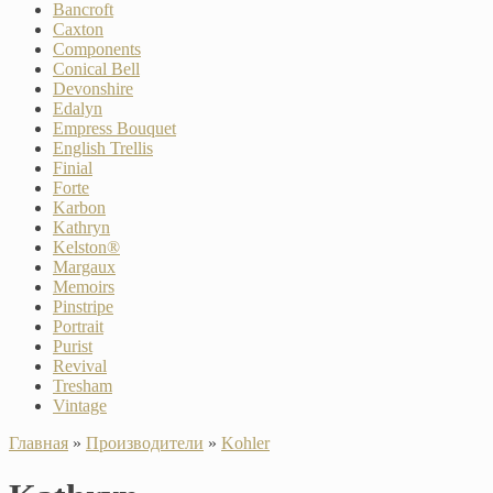
Bancroft
Caxton
Components
Conical Bell
Devonshire
Edalyn
Empress Bouquet
English Trellis
Finial
Forte
Karbon
Kathryn
Kelston®
Margaux
Memoirs
Pinstripe
Portrait
Purist
Revival
Tresham
Vintage
Главная
»
Производители
»
Kohler