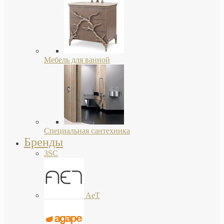
Мебель для ванной
Специальная сантехника
Бренды
3SC
AeT