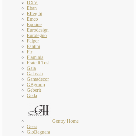
DXV
Eban
Effegibi
Emco
Epoque
Eurodesign
Eurolegno
Falper
Fantini
Fir
Flaminia
Fratelli Tosi
Gaia
Galassia
Gamadecor
GBgroup
Geberit
Geda
Gentry Home
Gessi
GioBagnara