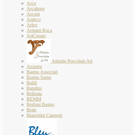
Arca
Arcahorn
Arcom
Ardeco
Arlex
Armani Roca
ArtCeram
Atlantis Porcelain Art
Azzurra
Bagno Associati
Bagno Sasso
Baldi
Bandini
Bellosta
BEMM
Berloni Bagno
Bette
Bianchini Capponi