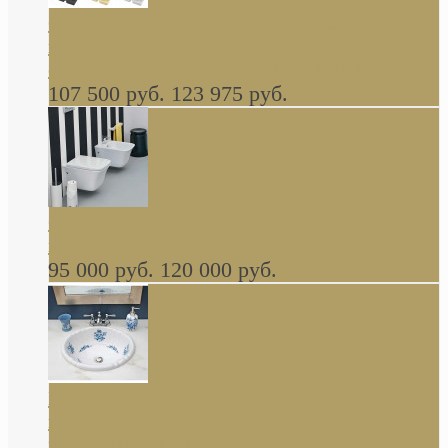
Cassia Duravit врезная сверху кухонная
керамическая мойка 1160 x 510 мм белая,
серая, черная, бежевая В НАЛИЧИИ
107 500 руб.
123 975 руб.
Cow ArtCeram унитаз навесной и биде
навесное КОМПЛЕКТ
95 000 руб.
120 000 руб.
Decorated Bathroom раковина овальная
встраиваемая для ванной с рисунком синяя
роза В НАЛИЧИИ