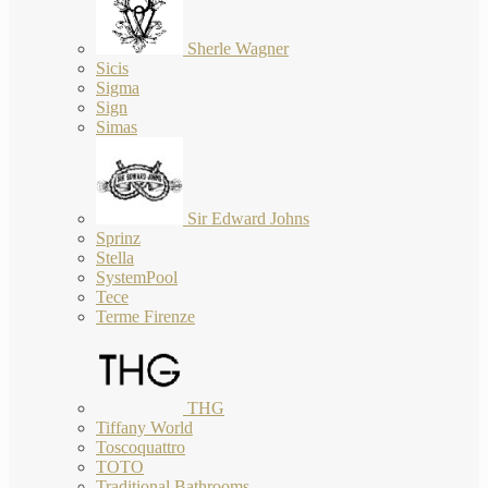
Sherle Wagner
Sicis
Sigma
Sign
Simas
Sir Edward Johns
Sprinz
Stella
SystemPool
Tece
Terme Firenze
THG
Tiffany World
Toscoquattro
TOTO
Traditional Bathrooms