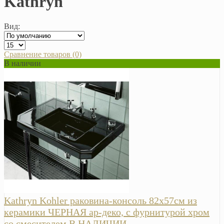
Kathryn
Вид:
Сравнение товаров (0)
В наличии
Kathryn Kohler раковина-консоль 82х57см из
керамики ЧЕРНАЯ ар-деко, с фурнитурой хром
со смесителем В НАЛИЧИИ