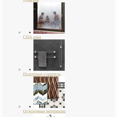
СПА зона
Полотенце сушитель
Отделочные материалы