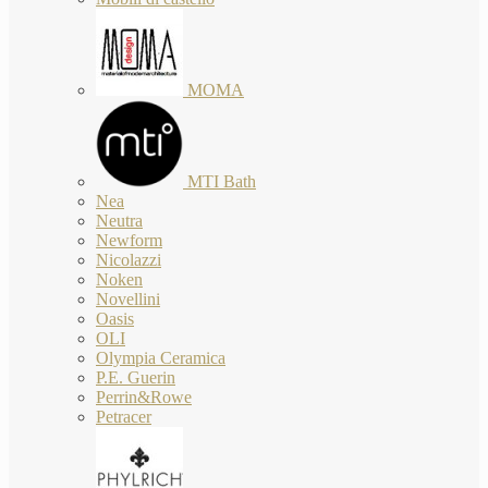
MOMA
MTI Bath
Nea
Neutra
Newform
Nicolazzi
Noken
Novellini
Oasis
OLI
Olympia Ceramica
P.E. Guerin
Perrin&Rowe
Petracer