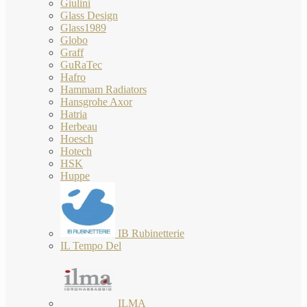
Giulini
Glass Design
Glass1989
Globo
Graff
GuRaTec
Hafro
Hammam Radiators
Hansgrohe Axor
Hatria
Herbeau
Hoesch
Hotech
HSK
Huppe
IB Rubinetterie
IL Tempo Del
ILMA