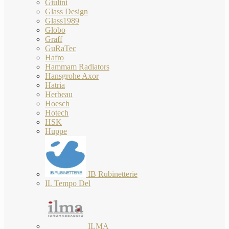
Giulini
Glass Design
Glass1989
Globo
Graff
GuRaTec
Hafro
Hammam Radiators
Hansgrohe Axor
Hatria
Herbeau
Hoesch
Hotech
HSK
Huppe
IB Rubinetterie
IL Tempo Del
ILMA