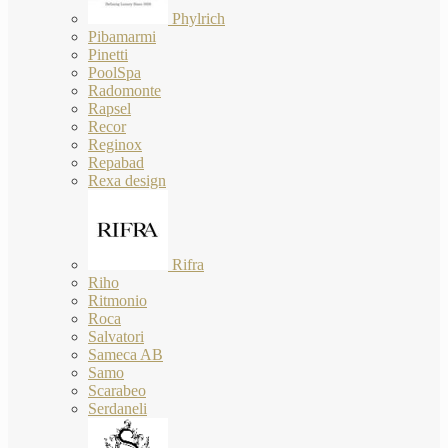
Phylrich
Pibamarmi
Pinetti
PoolSpa
Radomonte
Rapsel
Recor
Reginox
Repabad
Rexa design
Rifra
Riho
Ritmonio
Roca
Salvatori
Sameca AB
Samo
Scarabeo
Serdaneli