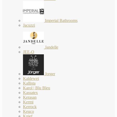
Imperial Bathrooms
Jacuzzi
Jandelle
JEE-O
Jorger
Kaldewei
Kallista
Karol | Blu Bleu
Kassatex
Kerasan
Kermi
Kerrock
Keuco
Knief