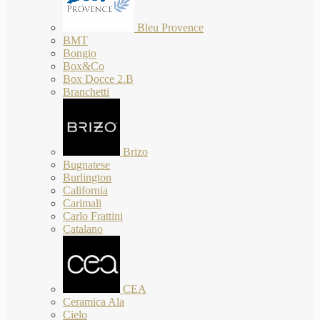
Bleu Provence
BMT
Bongio
Box&Co
Box Docce 2.B
Branchetti
Brizo
Bugnatese
Burlington
California
Carimali
Carlo Frattini
Catalano
CEA
Ceramica Ala
Cielo