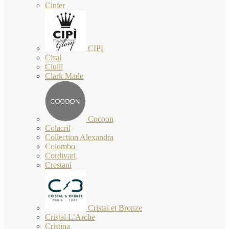
Cinier
CIPI
Cisal
Ciulli
Clark Made
Cocoon
Colacril
Collection Alexandra
Colombo
Cordivari
Crestani
Cristal et Bronze
Cristal L’Arche
Cristina