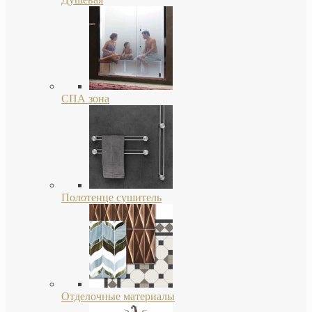
СПА зона
Полотенце сушитель
Отделочные материалы