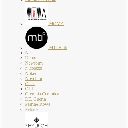
MOMA
MTI Bath
Nea
Neutra
Newform
Nicolazzi
Noken
Novellini
Oasis
OLI
Olympia Ceramica
P.E. Guerin
Perrin&Rowe
Petracer