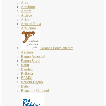
Arca
Arcahorn
Arcom
Ardeco
Arlex
Armani Roca
ArtCeram
Atlantis Porcelain Art
Azzurra
Bagno Associati
Bagno Sasso
Baldi
Bandini
Bellosta
BEMM
Berloni Bagno
Bette
Bianchini Capponi