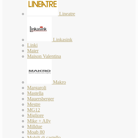
Lineatre
Linkasink
Linki
Maier
Maison Valentina
Makro
Margaroli
Mastella
Mauersberger
Mestre
MG12
Migliore
Mike + Ally
Milldue
Moab 80
Mobili di castello