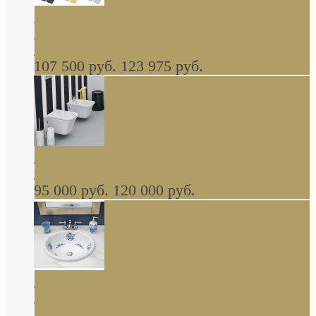
Cassia Duravit врезная сверху кухонная
керамическая мойка 1160 x 510 мм белая,
серая, черная, бежевая В НАЛИЧИИ
107 500 руб.
123 975 руб.
Cow ArtCeram унитаз навесной и биде
навесное КОМПЛЕКТ
95 000 руб.
120 000 руб.
Decorated Bathroom раковина овальная
встраиваемая для ванной с рисунком синяя
роза В НАЛИЧИИ