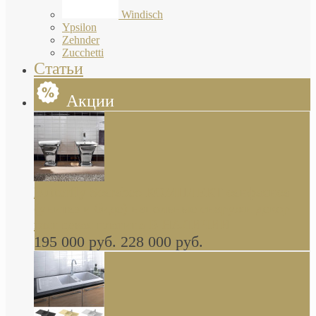
Windisch
Ypsilon
Zehnder
Zucchetti
Статьи
Акции
Butterfly Scarabeo КОМПЛЕКТ санфаянса
(унитаз и биде) напольные снаружи декор
глянцевая платина В НАЛИЧИИ
195 000 руб.
228 000 руб.