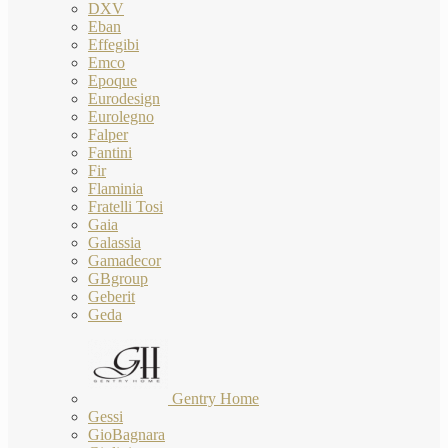
DXV
Eban
Effegibi
Emco
Epoque
Eurodesign
Eurolegno
Falper
Fantini
Fir
Flaminia
Fratelli Tosi
Gaia
Galassia
Gamadecor
GBgroup
Geberit
Geda
Gentry Home
Gessi
GioBagnara