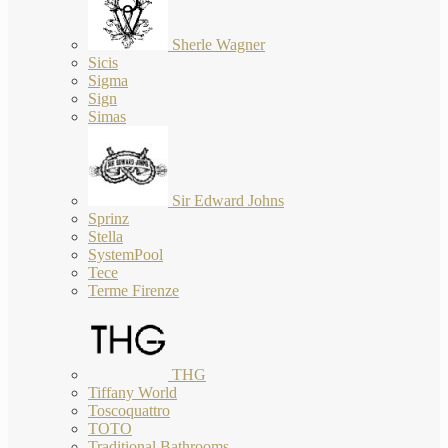
Sherle Wagner
Sicis
Sigma
Sign
Simas
Sir Edward Johns
Sprinz
Stella
SystemPool
Tece
Terme Firenze
THG
Tiffany World
Toscoquattro
TOTO
Traditional Bathrooms