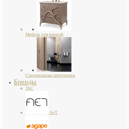
Мебель для ванной
Специальная сантехника
Бренды
3SC
AeT