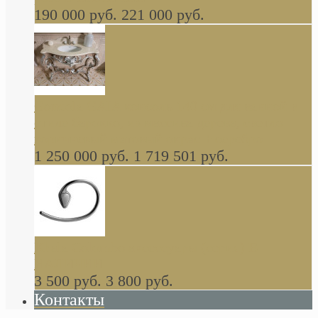
190 000 руб.
221 000 руб.
Gondola GAIA консоль 140 см для ванной в
стиле барокко, из массива дерева, светло
коричневый матовый окрас + серебро
1 250 000 руб.
1 719 501 руб.
Khala Colombo аксессуары (серия) В
НАЛИЧИИ
3 500 руб.
3 800 руб.
Контакты