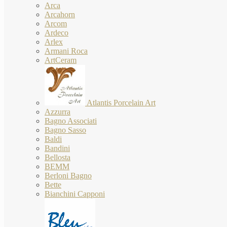
Arca
Arcahorn
Arcom
Ardeco
Arlex
Armani Roca
ArtCeram
Atlantis Porcelain Art
Azzurra
Bagno Associati
Bagno Sasso
Baldi
Bandini
Bellosta
BEMM
Berloni Bagno
Bette
Bianchini Capponi