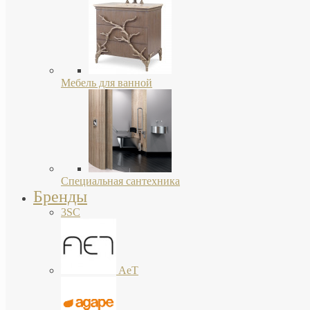
Мебель для ванной
Специальная сантехника
Бренды
3SC
AeT