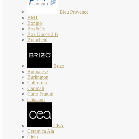
Bleu Provence
BMT
Bongio
Box&Co
Box Docce 2.B
Branchetti
Brizo
Bugnatese
Burlington
California
Carimali
Carlo Frattini
Catalano
CEA
Ceramica Ala
Cielo